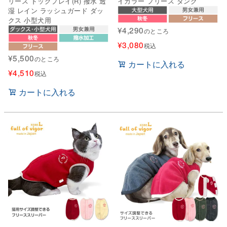
リース ドッグプレイ(R) 撥水 透
イカラー フリース タンク
湿 レイン ラッシュガード ダッ
クス 小型犬用
¥
4,290
のところ
¥
3,080
税込
¥
5,500
のところ
カートに入れる
¥
4,510
税込
カートに入れる