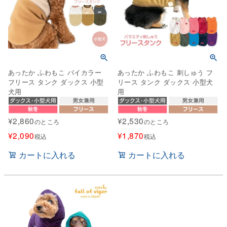
あったか ふわもこ バイカラー
あったか ふわもこ 刺しゅう フ
フリース タンク ダックス 小型
リース タンク ダックス 小型犬
犬用
用
¥
2,860
¥
2,530
のところ
のところ
¥
2,090
¥
1,870
税込
税込
カートに入れる
カートに入れる