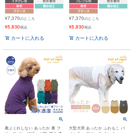
¥
7,370
¥
7,370
のところ
のところ
¥
5,830
¥
5,830
税込
税込
カートに入れる
カートに入れる
着ぶくれしない あったか 裏 フ
大型犬用 あったか ふわもこ バ