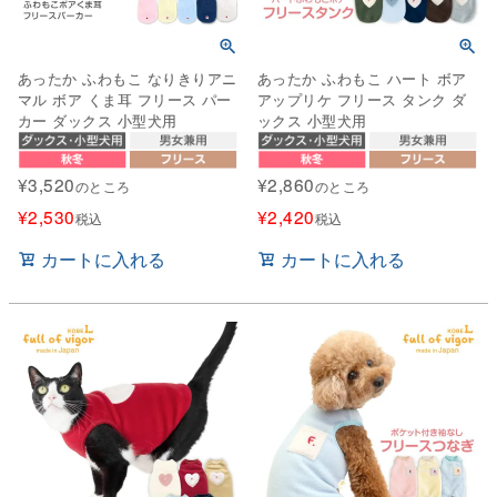
あったか ふわもこ なりきりアニ
あったか ふわもこ ハート ボア
マル ボア くま耳 フリース パー
アップリケ フリース タンク ダ
カー ダックス 小型犬用
ックス 小型犬用
¥
3,520
¥
2,860
のところ
のところ
¥
2,530
¥
2,420
税込
税込
カートに入れる
カートに入れる