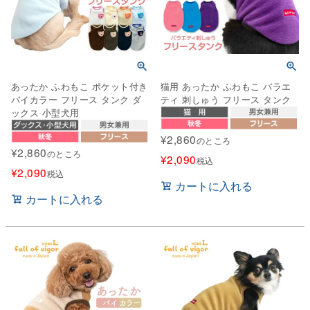
あったか ふわもこ ポケット付き
猫用 あったか ふわもこ バラエ
バイカラー フリース タンク ダ
ティ 刺しゅう フリース タンク
ックス 小型犬用
¥
2,860
のところ
¥
2,860
のところ
¥
2,090
税込
¥
2,090
税込
カートに入れる
カートに入れる