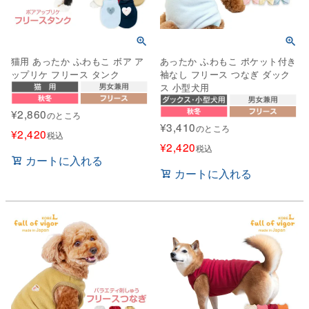
猫用 あったか ふわもこ ボア ア
あったか ふわもこ ポケット付き
ップリケ フリース タンク
袖なし フリース つなぎ ダック
ス 小型犬用
¥
2,860
のところ
¥
3,410
のところ
¥
2,420
税込
¥
2,420
税込
カートに入れる
カートに入れる