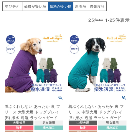
並び替え
価格が安い順
価格が高い順
新着順
優先度順
25
件中
1
-
25
件表示
着ぶくれしない あったか 裏 フ
着ぶくれしない あったか 裏 フ
リース 大型犬用 ドッグプレイ
リース 中型犬用 ドッグプレイ
(R) 撥水 透湿 ラッシュガード
(R) 撥水 透湿 ラッシュガード