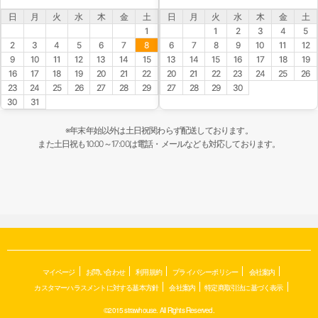
日
月
火
水
木
金
土
日
月
火
水
木
金
土
1
1
2
3
4
5
2
3
4
5
6
7
8
6
7
8
9
10
11
12
9
10
11
12
13
14
15
13
14
15
16
17
18
19
16
17
18
19
20
21
22
20
21
22
23
24
25
26
23
24
25
26
27
28
29
27
28
29
30
30
31
※年末年始以外は土日祝関わらず配送しております。
また土日祝も10:00～17:00は電話・メールなども対応しております。
マイページ
お問い合わせ
利用規約
プライバシーポリシー
会社案内
カスタマーハラスメントに対する基本方針
会社案内
特定商取引法に基づく表示
©2015 strawhouse. All Rights Reserved.