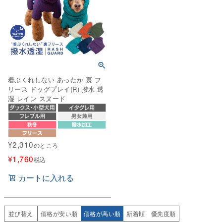
着ぶくれしない あったか 裏 フ
リース ドッグプレイ(R) 撥水 透
湿 レイン スヌード
¥
2,310
のところ
¥
1,760
税込
カートに入れる
並び替え
価格が安い順
価格が高い順
新着順
優先度順