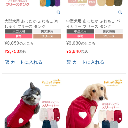
大型犬用 あったか ふわもこ 刺
中型犬用 あったか ふわもこ バ
しゅう フリース タンク
イカラー フリース タンク
¥
3,850
¥
3,630
のところ
のところ
¥
2,750
¥
2,640
税込
税込
カートに入れる
カートに入れる