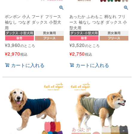
ボンボン 小人 フード フリース
あったか ふわもこ 柄なれ フリ
袖なし つなぎ ダックス 小型犬
ース 袖なし つなぎ ダックス 小
用
型犬用
¥
3,960
¥
3,520
のところ
のところ
¥
2,970
¥
2,750
税込
税込
カートに入れる
カートに入れる