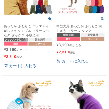
あったか ふわもこ バラエティ
中型犬用 あったか ふわもこ 刺
刺しゅう シンプル フリース つ
しゅう フリース タンク
なぎ ダックス 小型犬用
¥
3,190
のところ
¥
3,190
のところ
¥
2,310
税込
¥
2,310
税込
カートに入れる
カートに入れる