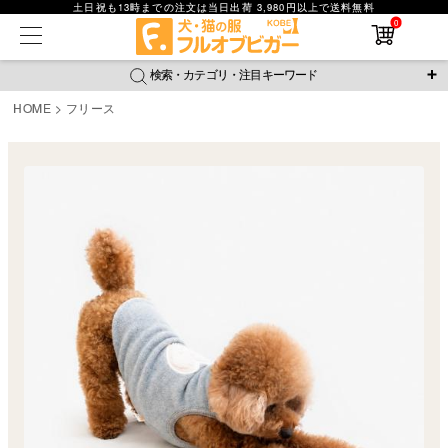
土日祝も13時までの注文は当日出荷 3,980円以上で送料無料
在庫なし商品
0
在庫なし商品を表示しない
検索・カテゴリ・注目キーワード
商品番号
HOME
フリース
＼注目ワード／
並び順
ジャージ
防蚊
腹巻
撥水レイン
ラッシュガード
新着順
接触冷感
おそろコーデ
背中開きアイテム
価格が安い順
価格が高い順
新作アイテム
レビュー数順
返品・交換について
ご利用ガイド
検索