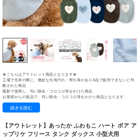
★こちらはアウトレット商品となります★
工場で生産の際に、微妙な生地汚れ・寄れ等がありA品で販売できないと判
断された商品
撮影で使用し、匂い除去・コロコロ等をかけた商品
お客様からの返品で、匂い除去・コロコロ等をかけた商品となります
続きを読む
寒さから、愛おしい我が子を守るあたたかさ。
寒い季節は、ペットの体温管理がとても大切です。
【アウトレット】あったか ふわもこ ハート ボア ア
ふわもこボアの大きなハートアップリケがかわいい秋冬に似合う落ち着いた
色展開の定番フリースタンク。
ップリケ フリース タンク ダックス 小型犬用
1枚での着用はもちらん、インナー付パンツやスカート、重ね着つなぎなど