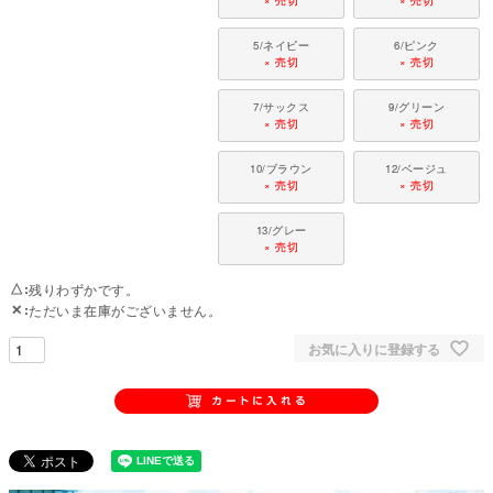
× 売切
× 売切
5/ネイビー
6/ピンク
× 売切
× 売切
7/サックス
9/グリーン
× 売切
× 売切
10/ブラウン
12/ベージュ
× 売切
× 売切
13/グレー
× 売切
△
残りわずかです。
✕
ただいま在庫がございません。
お気に入りに登録する