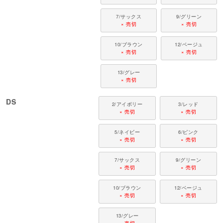
カニンヘン・ミニチュアダックス、ダックスフンド、シーズー、チワワ、パ
ピヨン、ポメラニアン、マルチーズ、トイプードル、ミニチュアシュナウザ
7/サックス
9/グリーン
ー、ヨークシャーテリアなど
× 売切
× 売切
10/ブラウン
12/ベージュ
× 売切
× 売切
13/グレー
× 売切
DS
2/アイボリー
3/レッド
× 売切
× 売切
5/ネイビー
6/ピンク
× 売切
× 売切
7/サックス
9/グリーン
× 売切
× 売切
10/ブラウン
12/ベージュ
× 売切
× 売切
13/グレー