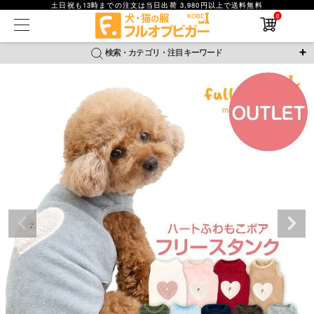
土日祝も13時までの注文は当日出荷 3,980円以上で送料無料
0
在庫なし商品
在庫なし商品を表示しない
検索・カテゴリ・注目キーワード
商品番号
＼注目ワード／
ジャージ
防蚊
腹巻
撥水レイン
ラッシュガード
並び順
接触冷感
おそろコーデ
背中開きアイテム
新着順
新作アイテム
価格が安い順
価格が高い順
レビュー数順
返品・交換について
ご利用ガイド
検索
詳細検索