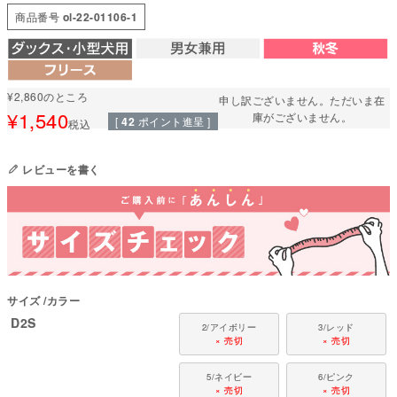
と組み合わせたりも良し。
商品番号
ol-22-01106-1
何とでも合わせやすいこれからの季節にマッチした1枚です。
動きやすく、締めつけのない着用感を保つために伸縮性にこだわった素材を
選んでいます。
伸縮性も良く、自由な動きを妨げない快適な着心地。お腹周りは、ゴム使用
¥
2,860
のところ
申し訳ございません。ただいま在
で体にとフィットします。男の子も女の子も、フィットできるよう考慮した
¥
1,540
お腹周りでおしっこうんちも汚れず快適。
庫がございません。
[
42
ポイント進呈 ]
税込
ウエア初心者から上級者まで大活躍のアイテムです。
レビューを書く
●本体：アンチピリングフリース(ポリエステル100%)
●部分使い：20スパンテレコ(綿95%・ポリウレタン5%)
●パッチ部分：珊瑚フリース(ポリエステル100％)
●日本製：MADE IN JAPAN
●伸縮性(5段階)：3
●厚さ(5段階)：4
●お洗濯について：手洗い又は、洗濯ネットを使用。アイロンは、当て布を
して中温。 ファスナー・ボタン・面テープがある商品は、しっかり止めた状
サイズ
カラー
態で洗濯をしてください
D2S
2/アイボリー
3/レッド
国内の縫製工場と連携して、一つひとつ丁寧に仕上げています。心地よい着
× 売切
× 売切
心地をお楽しみください。
5/ネイビー
6/ピンク
対象犬種
× 売切
× 売切