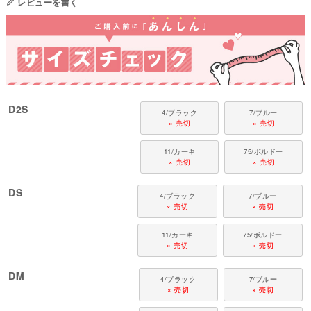
レビューを書く
国内の縫製工場と連携して、一つひとつ丁寧に仕上げています。心地よい着
心地をお楽しみください。
対象犬種
カニンヘン・ミニチュアダックス、ダックスフンド、シーズー、チワワ、パ
ピヨン、ポメラニアン、マルチーズ、トイプードル、ミニチュアシュナウザ
ー、ヨークシャーテリアなど
D2S
4/ブラック
7/ブルー
× 売切
× 売切
11/カーキ
75/ボルドー
× 売切
× 売切
DS
4/ブラック
7/ブルー
× 売切
× 売切
11/カーキ
75/ボルドー
× 売切
× 売切
DM
4/ブラック
7/ブルー
× 売切
× 売切