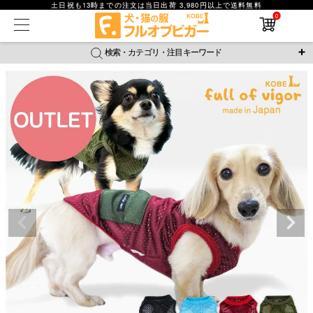
土日祝も13時までの注文は当日出荷 3,980円以上で送料無料
0
在庫なし商品
在庫なし商品を表示しない
検索・カテゴリ・注目キーワード
商品番号
＼注目ワード／
ジャージ
防蚊
腹巻
撥水レイン
ラッシュガード
並び順
接触冷感
おそろコーデ
背中開きアイテム
新着順
新作アイテム
価格が安い順
価格が高い順
レビュー数順
返品・交換について
ご利用ガイド
検索
詳細検索