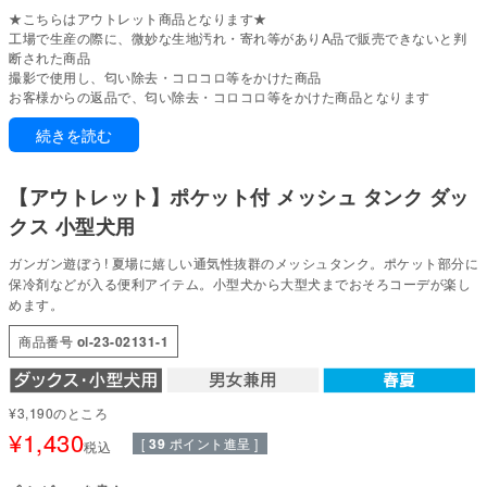
★こちらはアウトレット商品となります★
工場で生産の際に、微妙な生地汚れ・寄れ等がありA品で販売できないと判
断された商品
撮影で使用し、匂い除去・コロコロ等をかけた商品
お客様からの返品で、匂い除去・コロコロ等をかけた商品となります
続きを読む
ガンガン遊ぼう!夏場にヘビロテなメッシュのタンクトップ。
ポケット部分に保冷剤などが入る便利アイテム♪
小型犬から大型犬までおそろコーデが楽しめます。
【アウトレット】ポケット付 メッシュ タンク ダッ
通気性に優れたメッシュ素材。
クス 小型犬用
本体とポケットで2種類の違ったメッシュを使用。
異なった素材合わせを楽しんでいただけます♪
ガンガン遊ぼう! 夏場に嬉しい通気性抜群のメッシュタンク。ポケット部分に
夏の紫外線対策に、スポーティーなメッシュアイテムで快適な季節を過ごそ
保冷剤などが入る便利アイテム。小型犬から大型犬までおそろコーデが楽し
う!
めます。
●本体：本体：メッシュ(ポリエステル100%)
商品番号
ol-23-02131-1
●部分使い：テレコスパン(綿95%・ポリウレタン5%)
●日本製：MADE IN JAPAN
●伸縮性(5段階)：2
●厚さ(5段階)：1
¥
3,190
のところ
●お洗濯について：手洗い又は、洗濯ネットを使用。アイロンは、当て布を
¥
1,430
[
39
ポイント進呈 ]
税込
して中温。 ファスナー・ボタン・面テープがある商品は、しっかり止めた状
態で洗濯をしてください