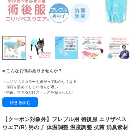
■ こんなお悩みありませんか？
・エリザベスカラーを嫌がって動かなくなる
・傷口を舐めてしまい治りが遅い
・術後、できるだけストレスを減らしたい
・皮膚トラブルで掻きむしり・舐めがある
続きを読む
・通院や排泄のたびに着脱が大変
エリザベスカラーを卒業。もっと自由に、もっと快適に。
【クーポン対象外】フレブル用 術後服 エリザベス
手術やケガ・皮膚トラブルのとき、エリザベスカラーがかえってストレスに
ウエア(R) 男の子 体温調整 温度調整 抗菌 消臭素材
なることはありませんか？