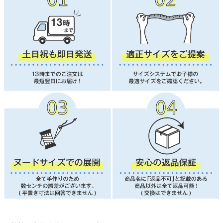
■ 対象犬種
寝たきり・介護が必要な犬、フレンチブルドック、パグなど
■ よくあるご質問
Q. 足先・足首まで舐めてしまう子に使えますか？
A. 本製品はお腹・背中の傷口保護を目的とした設計です。
足首や足先のカバーには対応していません。
足先を舐める場合は、足元まで覆える「皮膚保護服」シリーズをご検討くだ
さい。
Q. ベア天竺素材の術後服との違いは？
A. 通常タイプ：吸水速乾・抗菌防臭・UVカットなど機能性重視で通年快適
にお使いいただけます。
ベア天竺タイプ：機能性より伸縮性重視。体型が大きめの子・よく動く子向
けです。
Q. 術後服と皮膚保護服の違いは？
A. 術後服：手術後の傷口保護を目的とし、エリザベスカラーの代替として短
期間の使用に向いています。
皮膚保護服：皮膚病・アレルギー・過剰グルーミング対策用で、長期間の着
用にも対応しています。