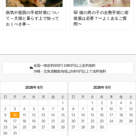
病気や怪我の手術対策につい
🐱 猫の男の子の去勢手術に術
て～犬猫と暮らす上で知って
後服は必要？〜よくあるご質
おくべき事～
問〜
全国一律送料500円 3,980円以上送料無料
沖縄・北海道離島地域は9,800円以上で送料無料
2026年 8月
2026年 9月
日
月
火
水
木
金
土
日
月
火
水
木
金
土
1
1
2
3
4
5
2
3
4
5
6
7
8
6
7
8
9
10
11
12
9
10
11
12
13
14
15
13
14
15
16
17
18
19
16
17
18
19
20
21
22
20
21
22
23
24
25
26
23
24
25
26
27
28
29
27
28
29
30
術後ケアについてのnote記事一覧 →
30
31