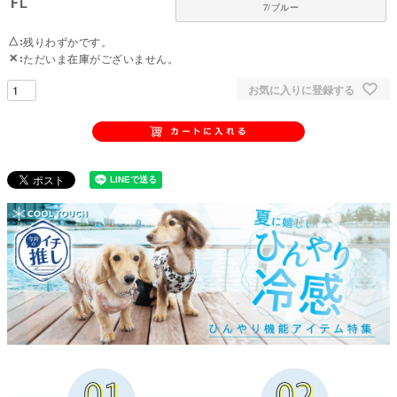
FL
7/ブルー
吸湿速乾・消臭・抗菌加工・UVカット・帯電防止・弱酸性pH対応のハイブ
リッド素材を採用。
△
残りわずかです。
暑い時は冷却、寒い時は保温する2way機能。国内縫製工場で一つひとつ丁寧
✕
ただいま在庫がございません。
に仕上げています。
お気に入りに登録する
【男の子用・去勢手術に対応】
雄犬の去勢手術後のケアに特化した男の子専用設計。
着せたまま排泄ができるので、術後の忙しいケア期間もスムーズに対応でき
ます。
■ 素材・機能について
・優れた吸湿速乾性でムレを防ぎます
・消臭・抗菌加工で雑菌の繁殖やニオイを抑えます
・肌と同じ弱酸性のpH水準をキープするコントロール機能
・静電気の発生を抑える帯電防止機能
・紫外線をカットするUV対応素材
・暑い時は湿気を逃がして冷却、寒い時は湿気を吸収して保温するハイブリ
ッド素材
●本体：クール・デ・ホットエクス（ポリエステル100%）
●部分使い：テレコスパン（綿95%・ポリウレタン5%）
●日本製：MADE IN JAPAN
●伸縮性（5段階）：4
●厚さ（5段階）：2
●お手入れ：手洗いまたは洗濯ネット使用。アイロンは当て布をして中温。