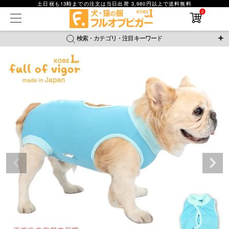
土日祝も13時までの注文は当日出荷 3,980円以上で送料無料
0
在庫なし商品
在庫なし商品を表示しない
検索・カテゴリ・注目キーワード
商品番号
＼注目ワード／
ジャージ
防蚊
腹巻
撥水レイン
ラッシュガード
並び順
接触冷感
おそろコーデ
背中開きアイテム
新着順
新作アイテム
価格が安い順
価格が高い順
レビュー数順
返品・交換について
ご利用ガイド
検索
詳細検索