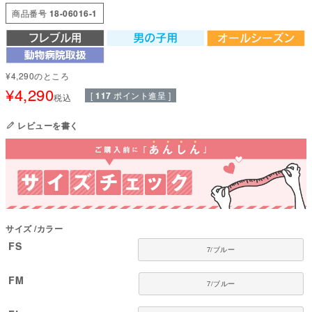
エリザベスウエアは、動きやすく締めつけない優しい設計で、傷口をそっと
商品番号
18-06016-1
守りながら日常生活をサポートします。 着せたまま排泄や通院もスムーズに
でき、エリザベスカラーが苦手な子にも負担をかけません。
「カラーが可哀そう」
「傷口を気にしていた」
¥
4,290
のところ
¥
4,290
そんな声に応えて、獣医師と共同開発した、我が子のための思いやりウェア
[
117
ポイント進呈 ]
税込
です。
フルオブビガーは長年にわたり犬の習性や動きを研究し、「犬が嫌がらずに
レビューを書く
着てくれる服」を追求。
多くの犬と飼い主に支持されています。
■ 本製品の特徴
【エリザベスカラーの代替として】
首への圧迫ゼロのウエアタイプで、嫌がって動かなくなるストレスを大きく
軽減。
サイズ
カラー
着せたまま排泄・通院もスムーズに行えます。
FS
7/ブルー
【傷口をしっかり保護】
お腹・背中の傷口をやさしくカバーし、術後の舐めや引っかきを防ぎます。
FM
締めつけない優しい設計で、回復期も快適に過ごせます。
7/ブルー
【高機能素材・日本製】