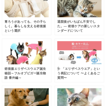
「退院後の時間」
胃ろうがあっても、その子ら
退院後がいちばん不安でし
しく。暮らしを支える術後服
た。― 術後ケアの新しいスタ
という選択
ンダードについて
術後服エリザベスウエア誕生
🩺 「エリザベスウエア」とい
秘話～フルオブビガー誕生物
う表記について 〜よくあるご
語 番外編～
質問〜
やさしく体を守る術後ウェア
の存在が、心強い支えになります。