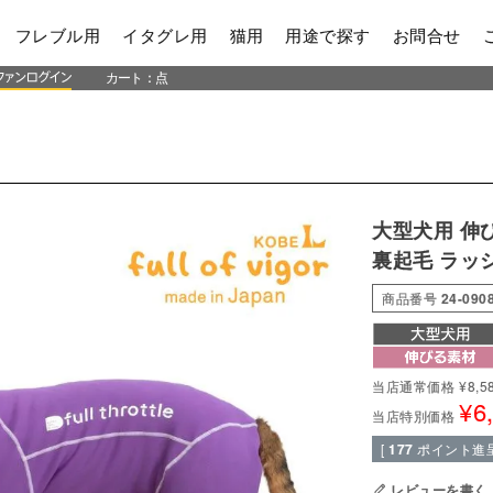
フレブル用
イタグレ用
猫用
用途で探す
お問合せ
カート：
点
大型犬用 伸
裏起毛 ラッ
商品番号
24-090
当店通常価格
¥
8,5
¥
6
当店特別価格
[
177
ポイント進呈
レビューを書く