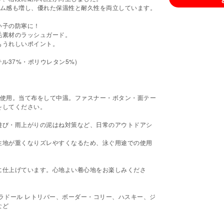
ーム感も増し、優れた保温性と耐久性を両立しています。
い子の防寒に！
毛素材のラッシュガード。
もうれしいポイント。
テル37%・ポリウレタン5%)
を使用。当て布をして中温。ファスナー・ボタン・面テー
をしてください。
遊び・雨上がりの泥はね対策など、日常のアウトドアシ
生地が重くなりズレやすくなるため、泳ぐ用途での使用
に仕上げています。心地よい着心地をお楽しみくださ
ラドール レトリバー、ボーダー・コリー、ハスキー、ジ
など