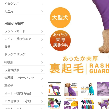
イタグレ用
ねこ用
用途から探す
ラッシュガード
レイン・撥水ウエア
腹巻
ドッグスリング
術後服
皮膚保護服
介護服・マナーパンツ
車椅子
オーナー様向け商品
アクセサリー・小物
アウトレット