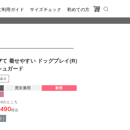
ご利用ガイド
サイズチェック
初めての方
びて 着せやすい ドッグプレイ(R)
シュガード
83-1
80
のところ
,490
税込
 ]