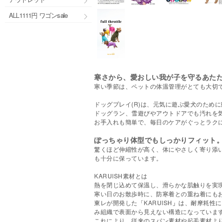
ALL1111円 ワゴンsale
寒さから、愛おしい我が子を守るあた
寒い季節は、ペットの体温管理がとても大切
ドッグプレイ(R)は、元気に遊ぶ愛犬のため
ドッグラン、雪遊びやアウトドアでも汚れを
お手入れも簡単で、毎日のケアがぐっとラク
ぽっちゃり体型でもしっかりフィット
驚くほど伸縮性が高く、体にやさしく寄り添
も十分に保っています。
KARUISH素材とは
熱を閉じ込めて保温し、滑らかな肌触りを実
寒い日のお散歩時に、防寒着との重ね着にも
東レが開発した「KARUISH」は、耐摩耗
み組織で表面から見えない構造になっていま
これにより、従来のスパン素材や起毛素材よ