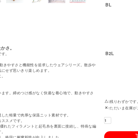
BL
たかさ。
B2L
です。
に動きやすさと機能性を追求したウェアシリーズ。散歩や
気にせず思いきり楽しめます。
に。
。
います。締めつけ感がなく快適な着心地で、動きやすさ
△
残りわずかです
✕
ただいま在庫が
現した軽量で肉厚な保温ニット素材です。
おススメです。
性に優れたフィラメントと起毛糸を裏面に接結し、特殊な編
す。
り、格段に耐摩耗性が向上しました。