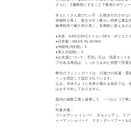
さらに、2層構造にすることで素材のボリュ
冬もたくさん遊びたい子・お散歩が欠かせな
伸縮性が高く、動きやすく暖かい肉厚な裏起
耐摩耗性で耐久性が高く、長期的に使えるの
●本体：KARUISHI(ナイロン58%・ポリエス
●日本製：MADE IN JAPAN
●伸縮性(5段階)：5
●厚さ(5段階)：3
●お洗濯について：手洗い又は、洗濯ネット
プがある商品は、しっかり止めた状態で洗濯
弊社のラッシュガードは、川遊びの浅瀬・雪
ーンを想定して設計されています。
なお、水泳のように全身が濡れる状況では、
はおすすめしておりません。
国内の縫製工場と連携して、一つひとつ丁寧
い。
対象犬種：
ゴールデン レトリバー、ダルメシアン、ラブ
ャーマンシェパード、スタンダードプードル