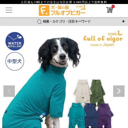
土日祝も13時までの注文は当日出荷 3,980円以上で送料無料
0
在庫なし商品
在庫なし商品を表示しない
検索・カテゴリ・注目キーワード
商品番号
＼注目ワード／
ジャージ
防蚊
腹巻
撥水レイン
ラッシュガード
並び順
接触冷感
おそろコーデ
背中開きアイテム
新着順
新作アイテム
価格が安い順
価格が高い順
レビュー数順
返品・交換について
ご利用ガイド
検索
詳細検索