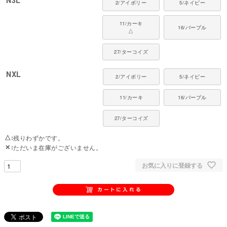
N3L
ットランド・シープドッグ、ビーグル、ボーダーコリーなど
2/アイボリー
5/ネイビー
11/カーキ
16/パープル
△
27/ターコイズ
NXL
2/アイボリー
5/ネイビー
11/カーキ
16/パープル
27/ターコイズ
△
残りわずかです。
✕
ただいま在庫がございません。
お気に入りに登録する