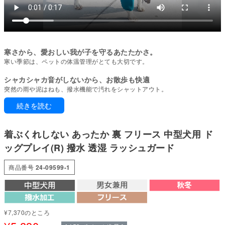
寒さから、愛おしい我が子を守るあたたかさ。
寒い季節は、ペットの体温管理がとても大切です。
シャカシャカ音がしないから、お散歩も快適
突然の雨や泥はねも、撥水機能で汚れをシャットアウト。
続きを読む
撥水加工を施した生地は、糸1本1本に水を弾く処理を行い、中程度の雨や水
しぶきから愛犬をガードします(※防水ではないため強い雨には非対応)。日常
の散歩や軽い雨の日に適した機能です。
着ぶくれしない あったか 裏 フリース 中型犬用 ド
撥水効果は熱によって再活性化します。脱水後は乾燥機の使用がおすすめ。
ッグプレイ(R) 撥水 透湿 ラッシュガード
乾燥機がない場合は陰干し後、当て布をして低温アイロン、またはドライヤ
ーの温風を当ててください。
商品番号
24-09599-1
ドッグプレイ(R)は、元気に遊ぶ愛犬のために動きやすさと機能性を追求した
ウェアシリーズ。散歩やドッグラン、雪遊びやアウトドアでも汚れを気にせ
ず思いきり楽しめます。
お手入れも簡単で、毎日のケアがぐっとラクに。
¥
7,370
のところ
雨の日・雨上がりのお散歩に。