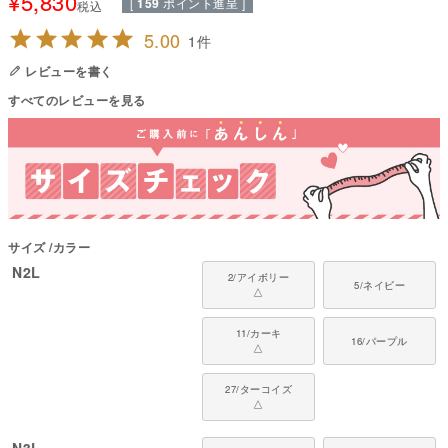
¥
5,830
[
159
ポイント進呈 ]
税込
4方向への優れたストレッチ性・撥水性・防風性・透湿性を兼ね備えた裏フ
リースの撥水ラッシュガード。
5.00
1
雨でもお散歩がかかせない、寒くても元気に遊びたい子におすすめ。
表側は撥水、裏側は薄手のフリースで保温してくれます。
レビューを書く
C0撥水加工で、リサイクルポリエステルとROICAポリウレタンを使用した
すべてのレビューを見る
こだわりのサステナブル素材です。
●本体：STORMFLEECE BACK GRID(ポリエステル93%・ポリウレタン7%)
●日本製：MADE IN JAPAN
●伸縮性(5段階)：4
●厚さ(5段階)：3
●お洗濯について：手洗い又は、洗濯ネットを使用。当て布をして中温。フ
ァスナー・ボタン・面テープがある商品は、しっかり止めた状態で洗濯をし
サイズ
カラー
てください。
N2L
2/アイボリー
5/ネイビー
弊社のラッシュガードは、川遊びの浅瀬・雪遊び・雨上がりの泥はね対策な
△
ど、日常のアウトドアシーンを想定して設計されています。
なお、水泳のように全身が濡れる状況では、生地が重くなりズレやすくなる
11/カーキ
ため、泳ぐ用途での使用はおすすめしておりません。
16/パープル
△
国内の縫製工場と連携して、一つひとつ丁寧に仕上げています。心地よい着
27/ターコイズ
心地をお楽しみください。
△
対象犬種：
柴犬、シュナウザー、コーギー、アメリカン・コッカー・スパニエル、シェ