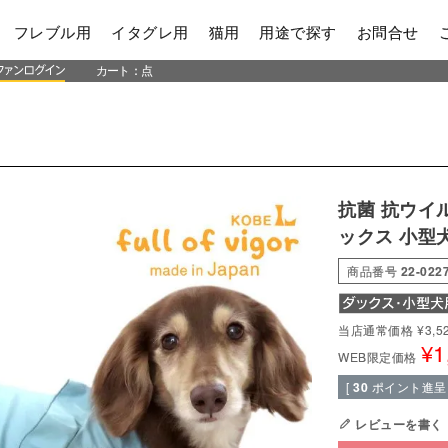
フレブル用
イタグレ用
猫用
用途で探す
お問合せ
カート：
点
抗菌 抗ウイ
ックス 小型
商品番号
22-022
当店通常価格
¥
3,5
¥
1
WEB限定価格
[
30
ポイント進呈 
レビューを書く