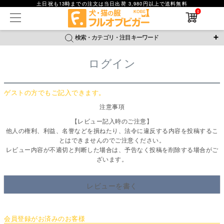
土日祝も13時までの注文は当日出荷 3,980円以上で送料無料
在庫なし商品
0
在庫なし商品を表示しない
検索・カテゴリ・注目キーワード
商品番号
ログイン
＼注目ワード／
並び順
ジャージ
防蚊
腹巻
撥水レイン
ラッシュガード
新着順
ゲストの方でもご記入できます。
接触冷感
おそろコーデ
背中開きアイテム
価格が安い順
注意事項
価格が高い順
新作アイテム
レビュー数順
【レビュー記入時のご注意】
他人の権利、利益、名誉などを損ねたり、法令に違反する内容を投稿するこ
返品・交換について
ご利用ガイド
検索
とはできませんのでご注意ください。
レビュー内容が不適切と判断した場合は、予告なく投稿を削除する場合がご
ざいます。
レビューを書く
会員登録がお済みのお客様