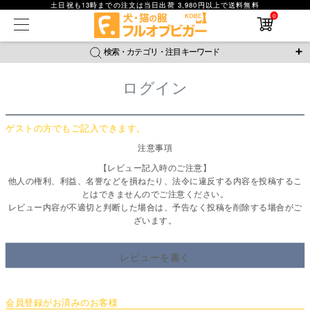
土日祝も13時までの注文は当日出荷 3,980円以上で送料無料
在庫なし商品
0
在庫なし商品を表示しない
検索・カテゴリ・注目キーワード
商品番号
ログイン
＼注目ワード／
並び順
ジャージ
防蚊
腹巻
撥水レイン
ラッシュガード
新着順
ゲストの方でもご記入できます。
接触冷感
おそろコーデ
背中開きアイテム
価格が安い順
注意事項
価格が高い順
新作アイテム
レビュー数順
【レビュー記入時のご注意】
他人の権利、利益、名誉などを損ねたり、法令に違反する内容を投稿するこ
返品・交換について
ご利用ガイド
検索
とはできませんのでご注意ください。
レビュー内容が不適切と判断した場合は、予告なく投稿を削除する場合がご
ざいます。
レビューを書く
会員登録がお済みのお客様