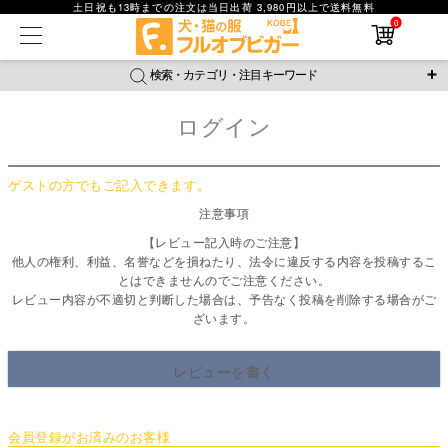
土日祝も13時までの注文は当日出荷 3,980円以上で送料無料
在庫なし商品
0
在庫なし商品を表示しない
検索・カテゴリ・注目キーワード
商品番号
ログイン
＼注目ワード／
並び順
ジャージ
防蚊
腹巻
撥水レイン
ラッシュガード
新着順
ゲストの方でもご記入できます。
接触冷感
おそろコーデ
背中開きアイテム
価格が安い順
注意事項
価格が高い順
新作アイテム
レビュー数順
【レビュー記入時のご注意】
他人の権利、利益、名誉などを損ねたり、法令に違反する内容を投稿するこ
返品・交換について
ご利用ガイド
検索
とはできませんのでご注意ください。
レビュー内容が不適切と判断した場合は、予告なく投稿を削除する場合がご
ざいます。
レビューを書く
会員登録がお済みのお客様