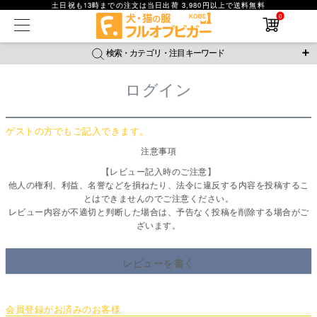
土日祝も13時までの注文は当日出荷 3,980円以上で送料無料
在庫なし商品
0
在庫なし商品を表示しない
検索・カテゴリ・注目キーワード
商品番号
ログイン
＼注目ワード／
並び順
ジャージ
防蚊
腹巻
撥水レイン
ラッシュガード
新着順
ゲストの方でもご記入できます。
接触冷感
おそろコーデ
背中開きアイテム
価格が安い順
注意事項
価格が高い順
新作アイテム
レビュー数順
【レビュー記入時のご注意】
他人の権利、利益、名誉などを損ねたり、法令に違反する内容を投稿するこ
返品・交換について
ご利用ガイド
検索
とはできませんのでご注意ください。
レビュー内容が不適切と判断した場合は、予告なく投稿を削除する場合がご
ざいます。
レビューを書く
会員登録がお済みのお客様