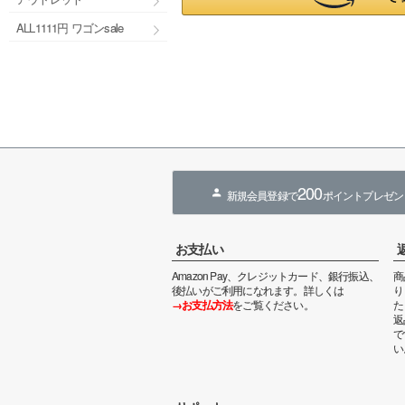
ALL1111円 ワゴンsale
200
新規会員登録で
ポイントプレゼン
お支払い
Amazon Pay、クレジットカード、銀行振込、
商
後払いがご利用になれます。詳しくは
り
→お支払方法
をご覧ください。
た
返
で
い