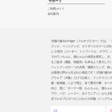
サポート
ご利用ガイド
会社案内
犬猫の服 full of vigor（フルオブビ
グッズ、ペットグッズ、エリザベスカラーに代
に 小型犬（コーギー、トイプードル、チワワ
でのワンちゃん、猫ちゃんの体型を研究し、犬
をご提供（通販、卸販売）出来るよう努力してい
ペットグッズの一つの犬用、猫用スリング、抱
お客様の声から生まれた商品です！ 犬猫の服 ful
グウェア（犬服）だけでは無く、ドッグスリン
服・術後服、にまで増え、全て愛犬の事、オーナー様
向け、更に「オーナー様、わんちゃん、猫ちゃ
ワワ、パグ、シーズー、ポメラニアン）から大
非フルオブビガーのこだわりの洋服（ドッグウ