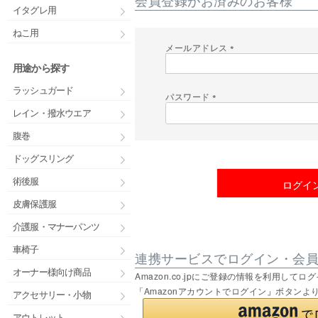
イタグレ用
ねこ用
メールアドレス
(
用途から探す
必
須
ラッシュガード
)
パスワード
(
レイン・撥水ウエア
必
須
腹巻
)
ドッグスリング
術後服
ログイ
皮膚保護服
介護服・マナーパンツ
車椅子
連携サービスでログイン・会
オーナー様向け商品
Amazon.co.jpにご登録の情報を利用し
「Amazonアカウントでログイン」ボタンよ
アクセサリー・小物
アウトレット