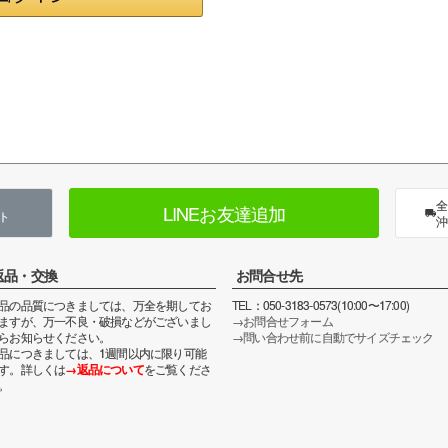
全
LINEお友達追加
ト
沖
返品・交換
お問合せ先
品の品質につきましては、万全を期してお
TEL：050-3183-0573(10:00〜17:00)
ますが、万一不良・破損などがございまし
→お問合せフォーム
らお知らせください。
→問い合わせ前に自動でサイズチェック
品につきましては、1週間以内に限り可能
す。詳しくは
→返品について
をご覧くださ
。