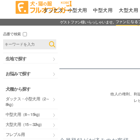
ダックス・小型犬用
中型犬用
大型犬用
ゲストファン様いらっしゃいませ。
品番で検索
生地で探す
お悩みで探す
犬種から探す
他人の権利、利
ダックス・小型犬用（2～
レ
8kg）
中型犬用（8～15kg）
大型犬用（15～32kg）
フレブル用
会員登録がお済みのお客様