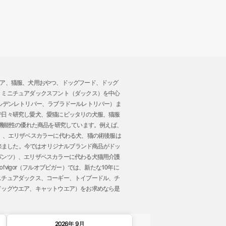
トウエア、猫服、犬用おやつ、ドッグフード、ドッグ
、ミニチュアダックスフント（ダックス）を中心
ルデンレトリバー、ラブラドールレトリバー）ま
で日々研究し愛犬、愛猫にピッタリの犬服、猫服
 機能性の優れた商品を研究しています。例えば、
」、エリザベスカラーに代わる犬、猫の術後服は
事が出来ました。今ではオリジナルブランド商品がドッ
パンツ）、エリザベスカラーに代わる犬猫用介護
vigor（フルオブビガー）では、新たな10年に
ニチュアダックス、コーギー、トイプードル、チ
ドッグウエア、キャットウエア）をお求めなら是
。
2026年 9月