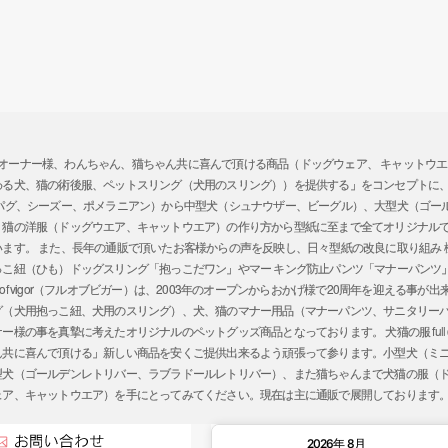
ガー）では、「オーナー様、わんちゃん、猫ちゃん共に喜んで頂ける商品（ドッグウェア、 キャッ
わる犬、猫の術後服、ペットスリング（犬用のスリング））を提供する」をコンセプトに
、パグ、シーズー、ポメラニアン）から中型犬（シュナウザー、ビーグル）、大型犬（ゴー
、猫の洋服（ドッグウエア、キャットウエア）の作り方から型紙に至まで全てオリジナル
ます。 また、長年の通販で頂いたお客様からの声を反映し、日々型紙の改良に取り組み
っこ紐（ひも）ドッグスリング「抱っこだワン」やマー キング防止パンツ「マナーパンツ
l of vigor（フルオブビガー）は、2003年のオープンからおかげ様で20周年を迎える
グ（犬用抱っこ紐、犬用のスリング）、犬、猫のマナー用品（マナーパンツ、サニタリー
の事を真摯に考えたオリジナルのペットグッズ商品となっております。 犬猫の服 full of 
ん共に喜んで頂ける」新しい商品を安くご提供出来るよう頑張って参ります。小型犬（ミ
型犬（ゴールデンレトリバー、ラブラドールレトリバー）、また猫ちゃんまで犬猫の服（
ェア、キャットウエア）を手にとってみてください。現在は主に通販で展開しております
2026年 8月