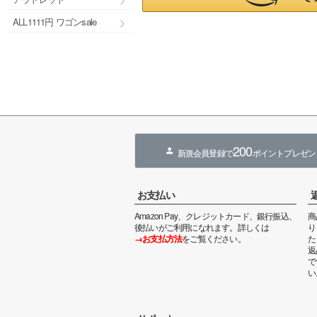
ALL1111円 ワゴンsale
200
新規会員登録で
ポイントプレゼン
お支払い
Amazon Pay、クレジットカード、銀行振込、
商
後払いがご利用になれます。詳しくは
り
→お支払方法
をご覧ください。
た
返
で
い