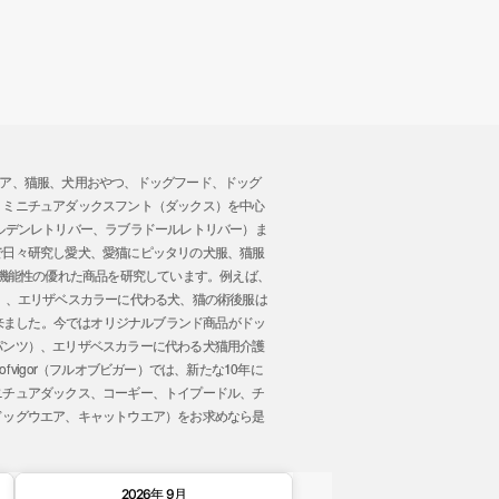
トウエア、猫服、犬用おやつ、ドッグフード、ドッグ
、ミニチュアダックスフント（ダックス）を中心
ルデンレトリバー、ラブラドールレトリバー）ま
で日々研究し愛犬、愛猫にピッタリの犬服、猫服
 機能性の優れた商品を研究しています。例えば、
」、エリザベスカラーに代わる犬、猫の術後服は
事が出来ました。今ではオリジナルブランド商品がドッ
パンツ）、エリザベスカラーに代わる犬猫用介護
vigor（フルオブビガー）では、新たな10年に
ニチュアダックス、コーギー、トイプードル、チ
ドッグウエア、キャットウエア）をお求めなら是
。
2026年 9月