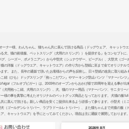
ガー）では、「オーナー様、わんちゃん、猫ちゃん共に喜んで頂ける商品（ドッグウェア、 キャッ
わる犬、猫の術後服、ペットスリング（犬用のスリング））を提供する」をコンセプトに
、パグ、シーズー、ポメラニアン）から中型犬（シュナウザー、ビーグル）、大型犬（ゴー
、猫の洋服（ドッグウエア、キャットウエア）の作り方から型紙に至まで全てオリジナル
ます。 また、長年の通販で頂いたお客様からの声を反映し、日々型紙の改良に取り組み
っこ紐（ひも）ドッグスリング「抱っこだワン」やマー キング防止パンツ「マナーパンツ
l of vigor（フルオブビガー）は、2003年のオープンからおかげ様で20周年を迎える
グ（犬用抱っこ紐、犬用のスリング）、犬、猫のマナー用品（マナーパンツ、サニタリー
の事を真摯に考えたオリジナルのペットグッズ商品となっております。 犬猫の服 full of 
ん共に喜んで頂ける」新しい商品を安くご提供出来るよう頑張って参ります。小型犬（ミ
型犬（ゴールデンレトリバー、ラブラドールレトリバー）、また猫ちゃんまで犬猫の服（
ェア、キャットウエア）を手にとってみてください。現在は主に通販で展開しております
2026年 8月