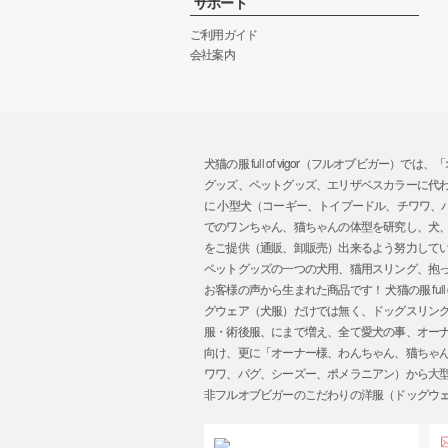
サポート
ご利用ガイド
会社案内
犬猫の服 full of vigor（フルオブビ
グッズ、ペットグッズ、エリザベスカラーに代
に 小型犬（コーギー、トイプードル、チワワ
でのワンちゃん、猫ちゃんの体型を研究し、犬
をご提供（通販、卸販売）出来るよう努力してい
ペットグッズの一つの犬用、猫用スリング、抱
お客様の声から生まれた商品です！ 犬猫の服 ful
グウェア（犬服）だけでは無く、ドッグスリン
服・術後服、にまで増え、全て愛犬の事、オーナー様
向け、更に「オーナー様、わんちゃん、猫ちゃ
ワワ、パグ、シーズー、ポメラニアン）から大
非フルオブビガーのこだわりの洋服（ドッグウ