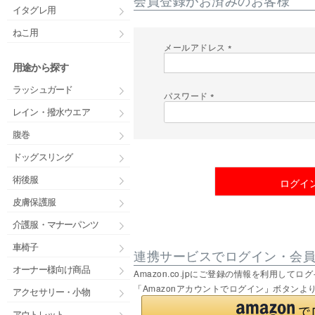
イタグレ用
ねこ用
メールアドレス
(
用途から探す
必
須
ラッシュガード
)
パスワード
(
レイン・撥水ウエア
必
須
腹巻
)
ドッグスリング
術後服
ログイ
皮膚保護服
介護服・マナーパンツ
車椅子
連携サービスでログイン・会
オーナー様向け商品
Amazon.co.jpにご登録の情報を利用し
「Amazonアカウントでログイン」ボタンよ
アクセサリー・小物
アウトレット