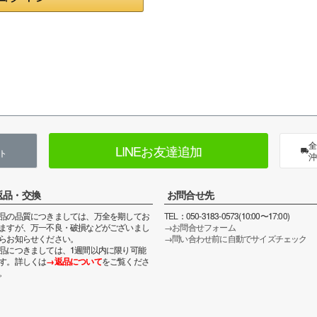
全
LINEお友達追加
ト
沖
返品・交換
お問合せ先
品の品質につきましては、万全を期してお
TEL：050-3183-0573(10:00〜17:00)
ますが、万一不良・破損などがございまし
→お問合せフォーム
らお知らせください。
→問い合わせ前に自動でサイズチェック
品につきましては、1週間以内に限り可能
す。詳しくは
→返品について
をご覧くださ
。