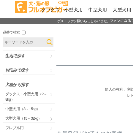
ダックス・小型犬用
中型犬用
大型犬用
ゲストファン様いらっしゃいませ。
品番で検索
生地で探す
お悩みで探す
犬種から探す
他人の権利、利
ダックス・小型犬用（2～
レ
8kg）
中型犬用（8～15kg）
大型犬用（15～32kg）
フレブル用
会員登録がお済みのお客様