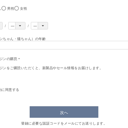
)
し
男性
女性
ンちゃん・猫ちゃん）の年齢
ジンの購読
(
ジンをご購読いただくと、新製品やセール情報をお届けします。
必
須
)
約
に同意する
次へ
登録に必要な認証コードをメールにてお送りします。