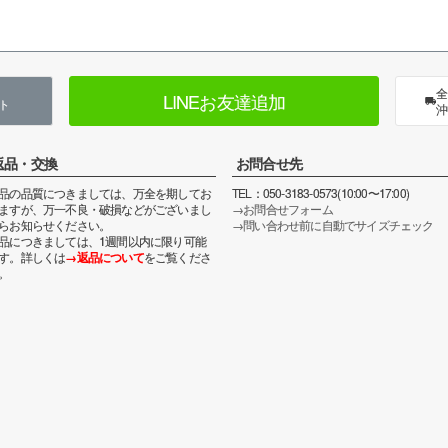
全
LINEお友達追加
ト
沖
返品・交換
お問合せ先
品の品質につきましては、万全を期してお
TEL：050-3183-0573(10:00〜17:00)
ますが、万一不良・破損などがございまし
→お問合せフォーム
らお知らせください。
→問い合わせ前に自動でサイズチェック
品につきましては、1週間以内に限り可能
す。詳しくは
→返品について
をご覧くださ
。