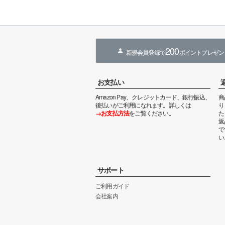
200
新規会員登録で
ポイントプレゼン
お支払い
Amazon Pay、クレジットカード、銀行振込、
商
後払いがご利用になれます。詳しくは
り
→お支払方法
をご覧ください。
た
返
で
い
サポート
ご利用ガイド
会社案内