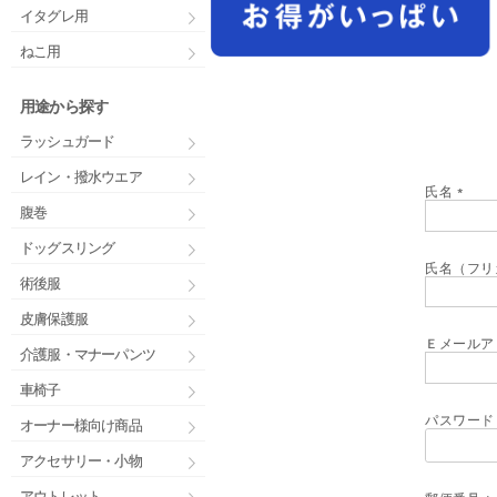
イタグレ用
ねこ用
用途から探す
ラッシュガード
レイン・撥水ウエア
氏名
腹巻
(
必
ドッグスリング
須
)
氏名（フリ
術後服
皮膚保護服
Ｅメールア
介護服・マナーパンツ
車椅子
パスワー
オーナー様向け商品
アクセサリー・小物
アウトレット