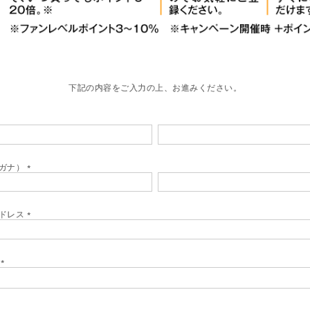
下記の内容をご入力の上、お進みください。
ガナ）
(
必
須
)
ドレス
(
必
須
)
ド
(
必
須
)