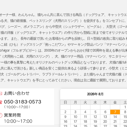
ガー）では、「オーナー様、わんちゃん、猫ちゃん共に喜んで頂ける商品（ドッグウェア、 キャッ
わる犬、猫の術後服、ペットスリング（犬用のスリング））を提供する」をコンセプトに
、パグ、シーズー、ポメラニアン）から中型犬（シュナウザー、ビーグル）、大型犬（ゴー
、猫の洋服（ドッグウエア、キャットウエア）の作り方から型紙に至まで全てオリジナル
ます。 また、長年の通販で頂いたお客様からの声を反映し、日々型紙の改良に取り組み
っこ紐（ひも）ドッグスリング「抱っこだワン」やマー キング防止パンツ「マナーパンツ
l of vigor（フルオブビガー）は、2003年のオープンからおかげ様で20周年を迎える
グ（犬用抱っこ紐、犬用のスリング）、犬、猫のマナー用品（マナーパンツ、サニタリー
の事を真摯に考えたオリジナルのペットグッズ商品となっております。 犬猫の服 full of 
ん共に喜んで頂ける」新しい商品を安くご提供出来るよう頑張って参ります。小型犬（ミ
型犬（ゴールデンレトリバー、ラブラドールレトリバー）、また猫ちゃんまで犬猫の服（
ェア、キャットウエア）を手にとってみてください。現在は主に通販で展開しております
2026年 8月
日
月
火
水
木
金
土
1
2
3
4
5
6
7
8
9
10
11
12
13
14
15
16
17
18
19
20
21
22
23
24
25
26
27
28
29