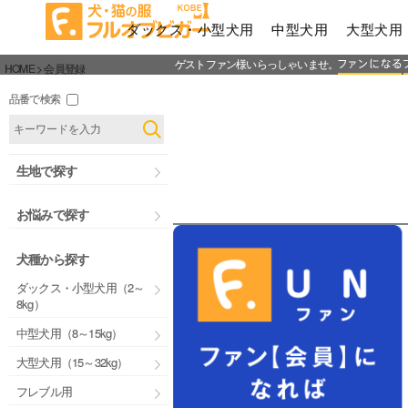
ダックス・小型犬用
中型犬用
大型犬用
ゲストファン様いらっしゃいませ。
HOME
会員登録
品番で検索
生地で探す
お悩みで探す
犬種から探す
ダックス・小型犬用（2～
8kg）
中型犬用（8～15kg）
大型犬用（15～32kg）
フレブル用