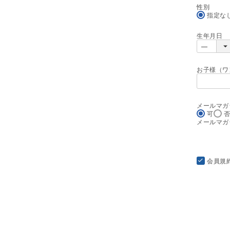
性別
指定な
生年月日
お子様（ワ
メールマガ
可
否
メールマガ
会員規