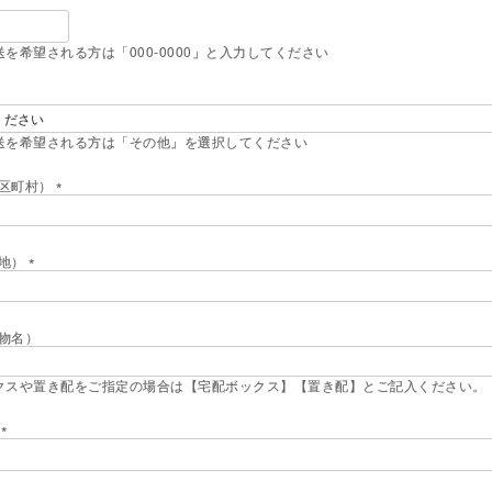
必
送を希望される方は「000-0000」と入力してください
須
必
送を希望される方は「その他」を選択してください
須
区町村）
(
必
須
)
地）
(
必
須
)
物名）
クスや置き配をご指定の場合は【宅配ボックス】【置き配】とご記入ください。
号
(
必
須