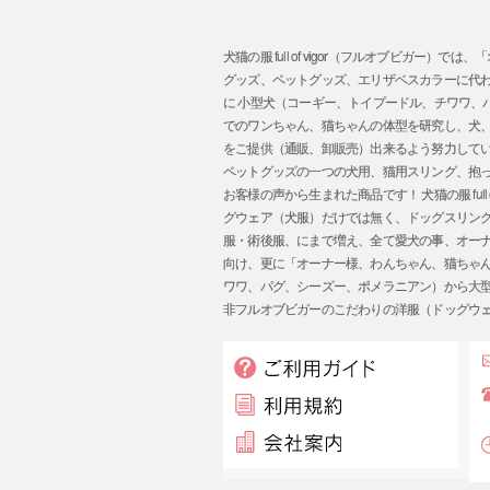
犬猫の服 full of vigor（フルオブビ
グッズ、ペットグッズ、エリザベスカラーに代
に 小型犬（コーギー、トイプードル、チワワ
でのワンちゃん、猫ちゃんの体型を研究し、犬
をご提供（通販、卸販売）出来るよう努力してい
ペットグッズの一つの犬用、猫用スリング、抱
お客様の声から生まれた商品です！ 犬猫の服 ful
グウェア（犬服）だけでは無く、ドッグスリン
服・術後服、にまで増え、全て愛犬の事、オーナー様
向け、更に「オーナー様、わんちゃん、猫ちゃ
ワワ、パグ、シーズー、ポメラニアン）から大
非フルオブビガーのこだわりの洋服（ドッグウ