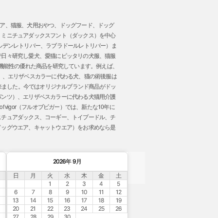
トウエア、猫服、犬用おやつ、ドッグフード、ドッグ
、ミニチュアダックスフント（ダックス）を中心
ルデンレトリバー、ラブラドールレトリバー）ま
で日々研究し愛犬、愛猫にピッタリの犬服、猫服
 機能性の優れた商品を研究しています。例えば、
」、エリザベスカラーに代わる犬、猫の術後服は
事が出来ました。今ではオリジナルブランド商品がドッ
パンツ）、エリザベスカラーに代わる犬猫用介護
vigor（フルオブビガー）では、新たな10年に
ニチュアダックス、コーギー、トイプードル、チ
ドッグウエア、キャットウエア）をお求めなら是
。
2026年 9月
日
月
火
水
木
金
土
1
2
3
4
5
6
7
8
9
10
11
12
13
14
15
16
17
18
19
20
21
22
23
24
25
26
27
28
29
30