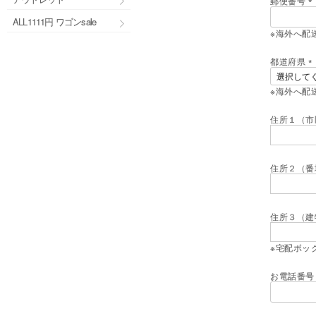
郵便番号
(
ALL1111円 ワゴンsale
※海外へ配
)
都道府県
(
※海外へ配
)
住所１（市
住所２（番
住所３（建
※宅配ボッ
お電話番