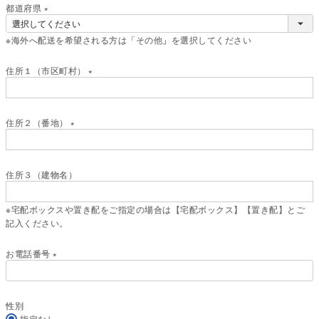
)
都道府県
(
※海外へ配送を希望される方は「その他」を選択してください
必
須
)
住所１（市区町村）
(
必
須
住所２（番地）
)
(
必
須
住所３（建物名）
)
※宅配ボックスや置き配をご指定の場合は【宅配ボックス】【置き配】とご
記入ください。
お電話番号
(
必
須
性別
)
指定なし