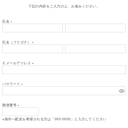
下記の内容をご入力の上、お進みください。
氏名
(
必
須
氏名（フリガナ）
)
(
必
須
Ｅメールアドレス
)
(
必
須
パスワード
)
(
必
須
郵便番号
)
(
必
※海外へ配送を希望される方は「000-0000」と入力してください
須