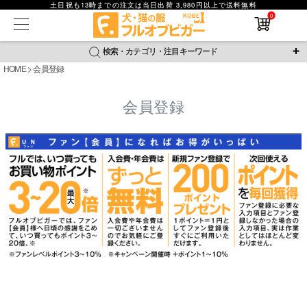
土日祝も13時までの注文は当日出荷 3,980円以上で送料無料
在庫なし商品
0
在庫なし商品を表示しない
検索・カテゴリ・注目キーワード
商品番号
HOME
会員登録
＼注目ワード／
会員登録
並び順
ジャージ
防蚊
腹巻
撥水レイン
ラッシュガード
新着順
接触冷感
おそろコーデ
背中開きアイテム
価格が安い順
価格が高い順
新作アイテム
レビュー数順
返品・交換について
ご利用ガイド
検索