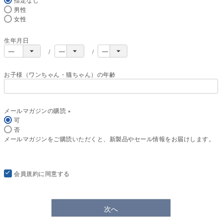
男性
女性
生年月日
お子様（ワンちゃん・猫ちゃん）の年齢
メールマガジンの購読
可
(
否
必
メールマガジンをご購読いただくと、新製品やセール情報をお届けします。
須
)
会員規約
に同意する
次へ