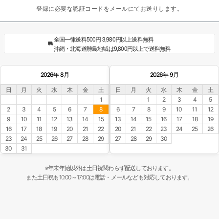
登録に必要な認証コードをメールにてお送りします。
全国一律送料500円 3,980円以上送料無料
沖縄・北海道離島地域は9,800円以上で送料無料
2026年 8月
2026年 9月
日
月
火
水
木
金
土
日
月
火
水
木
金
土
1
1
2
3
4
5
2
3
4
5
6
7
8
6
7
8
9
10
11
12
9
10
11
12
13
14
15
13
14
15
16
17
18
19
16
17
18
19
20
21
22
20
21
22
23
24
25
26
23
24
25
26
27
28
29
27
28
29
30
30
31
※年末年始以外は土日祝関わらず配送しております。
また土日祝も10:00～17:00は電話・メールなども対応しております。