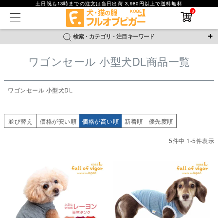
登録順
土日祝も13時までの注文は当日出荷 3,980円以上で送料無料
在庫なし商品
価格が安い順
0
在庫なし商品を表示しない
価格が高い順
優先度順
検索・カテゴリ・注目キーワード
レビュー順
商品番号
キーワードヒット順
ワゴンセール 小型犬DL商品一覧
検索
＼注目ワード／
並び順
ジャージ
防蚊
腹巻
撥水レイン
ラッシュガード
新着順
ワゴンセール 小型犬DL
接触冷感
おそろコーデ
背中開きアイテム
価格が安い順
価格が高い順
新作アイテム
レビュー数順
並び替え
価格が安い順
価格が高い順
新着順
優先度順
返品・交換について
ご利用ガイド
検索
5
件中
1
-
5
件表示