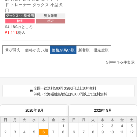
ド トレーナー ダックス 小型犬
用
¥
4,180
のところ
¥
1,111
税込
並び替え
価格が安い順
価格が高い順
新着順
優先度順
5
件中
1
-
5
件表示
全国一律送料500円 3,980円以上送料無料
沖縄・北海道離島地域は9,800円以上で送料無料
2026年 8月
2026年 9月
日
月
火
水
木
金
土
日
月
火
水
木
金
土
1
1
2
3
4
5
2
3
4
5
6
7
8
6
7
8
9
10
11
12