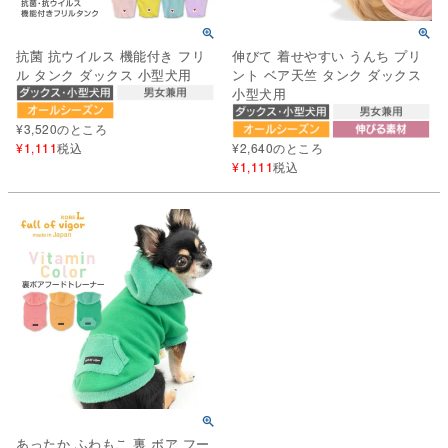
抗菌 抗ウイルス 機能付き フリ
伸びて 着せやすい うんち プリ
ル タンク ダックス 小型犬用
ント ベア天竺 タンク ダックス
小型犬用
¥
3,520
のところ
¥
1,111
税込
¥
2,640
のところ
¥
1,111
税込
あったか ふわもこ 裏 ボア フー