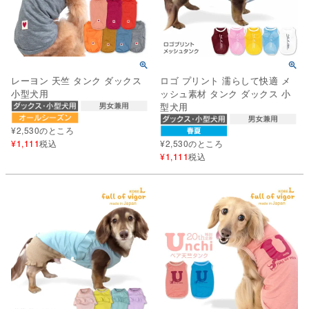
レーヨン 天竺 タンク ダックス
ロゴ プリント 濡らして快適 メ
小型犬用
ッシュ素材 タンク ダックス 小
型犬用
¥
2,530
のところ
¥
1,111
税込
¥
2,530
のところ
¥
1,111
税込