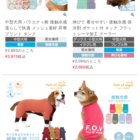
中型犬用 バラエティ柄 接触冷感
伸びて 着せやすい 接触冷感 保
濡らして快適 メッシュ素材 昇華
冷剤 ポケット付 ネック フラッ
プリント タンク
トシーマ加工 クーラー
¥
3,850
のところ
¥
2,970
税込
¥
2,090
のところ
¥
2,090
税込