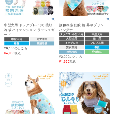
中型犬用 ドッグプレイ(R) 接触
接触冷感 防蚊 柄 昇華プリント
冷感 ハイテンション ラッシュガ
バンダナ
ード
¥
6,160
のところ
¥
4,950
税込
¥
2,200
のところ
¥
1,650
税込