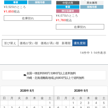
¥
3,520
のところ
¥
1,650
税込
¥
4,070
のところ
在庫切れ
¥
1,760
税込
在庫切れ
並び替え
価格が安い順
価格が高い順
新着順
優先度順
14
件中
1
-
14
件表示
全国一律送料500円 3,980円以上送料無料
沖縄・北海道離島地域は9,800円以上で送料無料
2026年 8月
2026年 9月
日
月
火
水
木
金
土
日
月
火
水
木
金
土
1
1
2
3
4
5
2
3
4
5
6
7
8
6
7
8
9
10
11
12