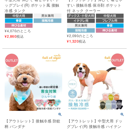
ッグプレイ(R) ポケット風 接触
すい 接触冷感 保冷剤 ポケット
冷感 タンク
付 ネック クーラー
¥
4,070
のところ
¥
2,090
のところ
¥
2,860
税込
¥
1,320
税込
【アウトレット】接触冷感 防蚊
【アウトレット】中型犬用 ドッ
柄 バンダナ
グプレイ(R) 接触冷感 ハイテン