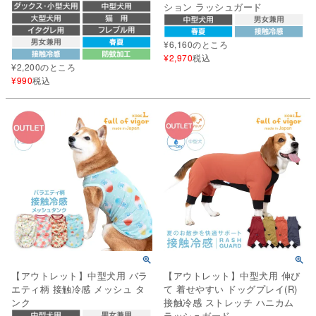
ション ラッシュガード
¥
6,160
のところ
¥
2,970
税込
¥
2,200
のところ
¥
990
税込
【アウトレット】中型犬用 バラ
【アウトレット】中型犬用 伸び
エティ柄 接触冷感 メッシュ タ
て 着せやすい ドッグプレイ(R)
ンク
接触冷感 ストレッチ ハニカム
ラッシュガード