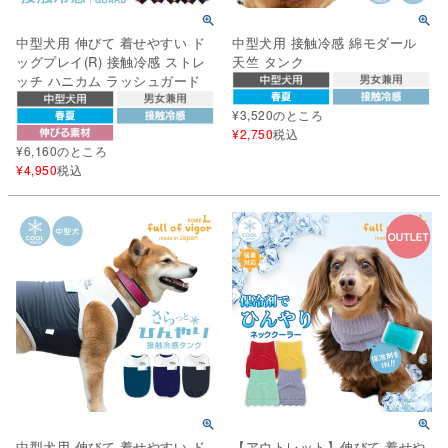
中型犬用 伸びて 着せやすい ド
中型犬用 接触冷感 綿モダール
ッグプレイ(R) 接触冷感 ストレ
天竺 タンク
ッチ ハニカム ラッシュガード
¥
3,520
のところ
¥
2,750
税込
¥
6,160
のところ
¥
4,950
税込
中型犬用 伸びて 着せやすい ド
【アウトレット】伸びて 着せや