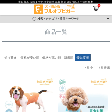
価格が安い順
土日祝も13時までの注文は当日出荷 3,980円以上で送料無料
在庫なし商品
価格が高い順
0
在庫なし商品を表示しない
優先度順
レビュー順
検索・カテゴリ・注目キーワード
キーワードヒット順
商品番号
検索
商品一覧
＼注目ワード／
並び順
ジャージ
防蚊
腹巻
撥水レイン
ラッシュガード
新着順
接触冷感
おそろコーデ
背中開きアイテム
価格が安い順
価格が高い順
新作アイテム
並び替え
価格が安い順
価格が高い順
新着順
優先度順
レビュー数順
14
件中
1
-
14
件表示
返品・交換について
ご利用ガイド
検索