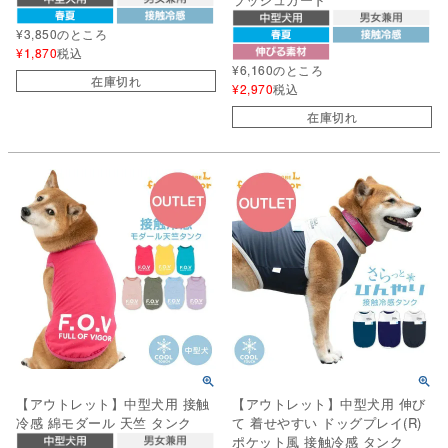
¥
3,850
のところ
¥
1,870
税込
¥
6,160
のところ
在庫切れ
¥
2,970
税込
在庫切れ
【アウトレット】中型犬用 接触
【アウトレット】中型犬用 伸び
冷感 綿モダール 天竺 タンク
て 着せやすい ドッグプレイ(R)
ポケット風 接触冷感 タンク