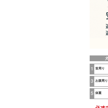
1
首周り
3
お腹周り
5
体重