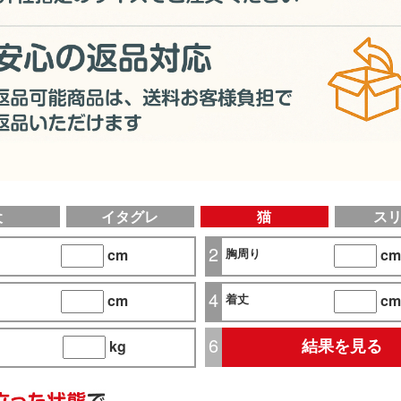
犬
イタグレ
猫
ス
2
cm
胸周り
cm
4
cm
着丈
cm
6
kg
結果を見る