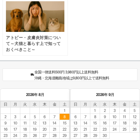
アトピー・皮膚炎対策につい
て～犬猫と暮らす上で知って
おくべきこと～
全国一律送料500円 3,980円以上送料無料
沖縄・北海道離島地域は9,800円以上で送料無料
2026年 8月
2026年 9月
日
月
火
水
木
金
土
日
月
火
水
木
金
土
1
1
2
3
4
5
2
3
4
5
6
7
8
6
7
8
9
10
11
12
9
10
11
12
13
14
15
13
14
15
16
17
18
19
16
17
18
19
20
21
22
20
21
22
23
24
25
26
23
24
25
26
27
28
29
27
28
29
30