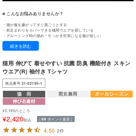
■ こんなお悩みありませんか？
・猫が服を嫌がってすぐ脱ごうとする
・前足まわりをカバーできる猫用ウエアを探している
・グルーミング時の舐め・引っかき対策になる服が欲しい
・動きやすくて日常的に着せやすい猫服がない
続きを読む
・軽くて扱いやすい通年使える猫服を探している
・のびがよく着せやすい猫服を選びたい
猫用 伸びて 着せやすい 抗菌 防臭 機能付き スキン
前足までカバーする、猫用ストレッチTシャツ。
皮膚トラブルに悩む我が子のデリケートな肌を、やさしく包み込むスキンウ
ウエア(R) 袖付き Tシャツ
エア。
薬に頼るだけでなく、服を着ることで舐め壊しや掻きむしりによる二次的な
商品番号
21-02195-1
被害を抑えるという、新しいケアのかたちです。
前袖ありのTシャツタイプで、前足まわりまでしっかり覆える設計。
赤ちゃんの肌着のように縫い目を外側に配し、肌への摩擦を極力抑えまし
た。
¥
3,190
のところ
軽やかな着心地と動きやすさを重視し、日常使いに取り入れやすい一着で
¥
2,420
す。
[
66
ポイント進呈 ]
税込
フルオブビガーは長年にわたり猫の習性や動きを研究し、「猫が嫌がらずに
4.50
2
着てくれる服」を追求。