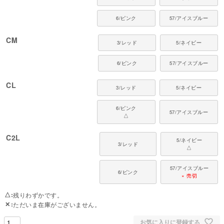
■ 素材・機能について
6/ピンク
57/アイスブルー
・SEKオレンジラベル認証の優れた制菌性能
CM
3/レッド
5/ネイビー
・抗菌防臭加工で雑菌の繁殖やニオイを抑えます
・吸水性・速乾性が持続し、蒸れにくい環境を保ちます
・のびのびとした動きやすさを保てる伸縮性（5段階で5）
6/ピンク
57/アイスブルー
・軽量で着せやすく扱いやすい素材感
CL
3/レッド
5/ネイビー
●本体：かがやきストレッチ（ポリエステル92%・ポリウレタン8%）
●日本製：MADE IN JAPAN
●伸縮性（5段階）：5
6/ピンク
57/アイスブルー
△
●厚さ（5段階）：2
●お手入れ：手洗いまたは洗濯ネット使用。アイロンは当て布をして中温。
※水着としての使用はできません。
C2L
5/ネイビー
3/レッド
△
■ なぜ猫に服を着せるの？
自由を好む猫にとって、服はストレスになることもあります。
57/アイスブルー
しかし、皮膚トラブルや過剰グルーミング・介護の場面では、服が二次的な
6/ピンク
× 売切
被害を抑え、生活を穏やかにしてくれます。
△
残りわずかです。
■ 着用時のポイント
✕
ただいま在庫がございません。
最初は歩き方がぎこちなくなったり、転んでしまうことも。
慣れるまでは、そばで優しく見守ってあげてください。
お気に入りに登録する