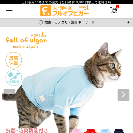
土日祝も13時までの注文は当日出荷 3,980円以上で送料無料
0
在庫なし商品
在庫なし商品を表示しない
検索・カテゴリ・注目キーワード
商品番号
＼注目ワード／
ジャージ
防蚊
腹巻
撥水レイン
ラッシュガード
並び順
接触冷感
おそろコーデ
背中開きアイテム
新着順
新作アイテム
価格が安い順
価格が高い順
レビュー数順
返品・交換について
ご利用ガイド
検索
詳細検索