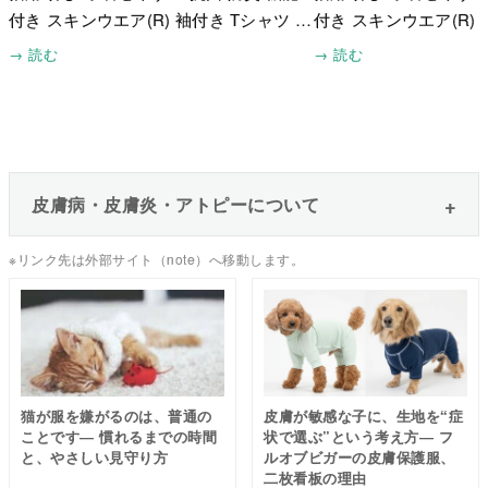
付き スキンウエア(R) 袖付き Tシャツ 開
付き スキンウエア(R) 
発の背景 ～こんな気持ちから始まりまし
発の背景 ～着心地の
→ 読む
→ 読む
た～
～
皮膚病・皮膚炎・アトピーについて
※リンク先は外部サイト（note）へ移動します。
猫が服を嫌がるのは、普通の
皮膚が敏感な子に、生地を“症
ことです― 慣れるまでの時間
状で選ぶ”という考え方― フ
と、やさしい見守り方
ルオブビガーの皮膚保護服、
二枚看板の理由