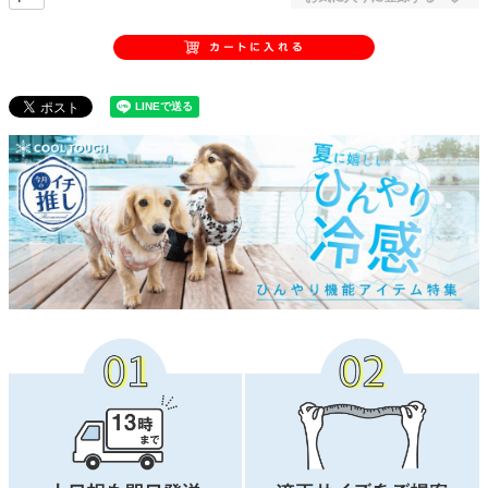
■ 対象猫種
ラグドール、ペルシャ、アメリカンショートヘア、ブリティッシュショート
ヘア、メインクーン、ノルウェージャンフォレストキャット、シャム など
■ よくあるご質問
Q. 着用することで皮膚の状態は変わりますか？
A. 本製品は皮膚の状態を治療するものではありません。
抗菌・制菌性能により皮膚環境を清潔に保ち、舐め壊しや掻きむしりによる
二次的な被害を抑えるウエアです。
皮膚トラブルの治療については、獣医師にご相談ください。
Q. 通常の皮膚保護服との違いは？
A. この商品は前袖あり（Tシャツタイプ）で、前足まわりまでカバーできる
設計です。
通常の皮膚保護服では届かない前足まわりの舐めや引っかきが気になる子に
おすすめです。
縫い目外側設計と制菌素材は共通です。
Q. 術後服と皮膚保護服の違いは？
A. 術後服：手術後の傷口保護を目的とし、エリザベスカラーの代替として短
期間の使用に向いています。
皮膚保護服：皮膚トラブル・過剰グルーミング対策用で、長期間の着用にも
対応しています。