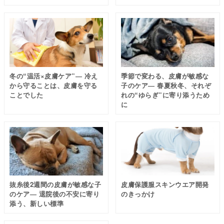
冬の“温活×皮膚ケア”― 冷え
季節で変わる、皮膚が敏感な
から守ることは、皮膚を守る
子のケア― 春夏秋冬、それぞ
皮膚トラブルについてのnote記事一覧 →
ことでした
れの“ゆらぎ”に寄り添うため
に
抜糸後2週間の皮膚が敏感な子
皮膚保護服スキンウエア開発
のケア― 退院後の不安に寄り
のきっかけ
添う、新しい標準