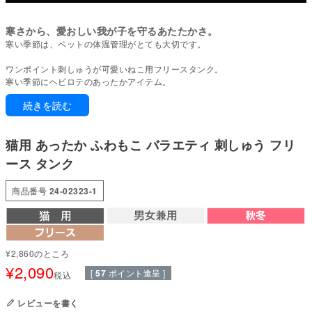
寒さから、愛おしい我が子を守るあたたかさ。
寒い季節は、ペットの体温管理がとても大切です。
ワンポイント刺しゅうが可愛いねこ用フリースタンク。
寒い季節にヘビロテのあったかアイテム。
1枚でも重ね着でも楽しめるアイテムとして活躍します。
続きを読む
フリース生地は空気をしっかりと閉じ込め、高い保温性を実現。
また、毛玉ができにくいアンチピリング加工が施されており、長く使える耐
猫用 あったか ふわもこ バラエティ 刺しゅう フリ
久性を備えています。
ース タンク
寒い季節を快適に過ごせる一着です。
商品番号
24-02323-1
●本体：アンチピリングフリース(ポリエステル100%)
●部分使い：20スパンテレコ(綿95%・ポリウレタン5%)
●日本製：MADE IN JAPAN
●伸縮性(5段階)：3
●厚さ(5段階)：4
¥
2,860
のところ
●お洗濯について：手洗い又は、洗濯ネットを使用。アイロンは、当て布を
¥
2,090
して中温。 ファスナー・ボタン・面テープがある商品は、しっかり止めた状
[
57
ポイント進呈 ]
税込
態で洗濯をしてください
レビューを書く
国内の縫製工場と連携して、一つひとつ丁寧に仕上げています。心地よい着