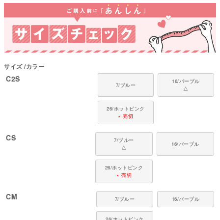
心地をお楽しみください。
なぜ猫に服を着せるの？
自由を好む猫にとって、服を着ることはストレスになることもあります。
しかし、手術後の傷口を舐めるのを防いだり、皮膚トラブルや介護の際に
は、服が治癒を助けて生活を快適にします。
フルオブビガーは長年にわたり猫の習性や動きを研究し、「猫が嫌がらずに
サイズ
カラー
着てくれる服」を追求。多くの猫と飼い主さんに支持されています。
C2S
16/パープル
猫ちゃんの着用時のポイント
7/ブルー
△
最初は歩き方がぎこちなくなったり、転んでしまうことも。慣れるまでは、
そばで優しく見守ってあげてください。
26/ホットピンク
× 売切
対象猫種
ラグドール、ペルシャ、アメリカン ショートヘアー、ブリティッシュ ショー
CS
トヘアー、メインクーン、ノルウェージャン フォレスト キャット、シャムな
7/ブルー
16/パープル
ど
△
26/ホットピンク
× 売切
CM
7/ブルー
16/パープル
26/ホットピンク