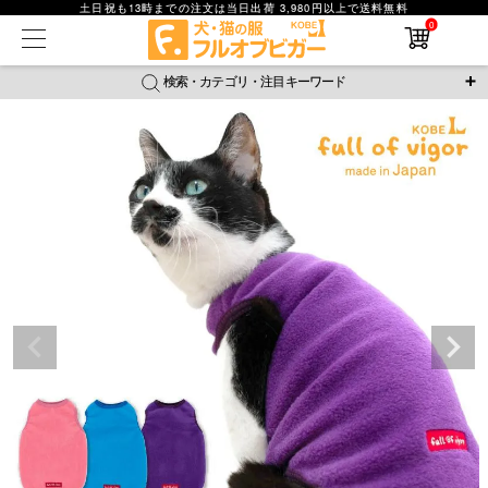
土日祝も13時までの注文は当日出荷 3,980円以上で送料無料
0
在庫なし商品
在庫なし商品を表示しない
検索・カテゴリ・注目キーワード
商品番号
＼注目ワード／
ジャージ
防蚊
腹巻
撥水レイン
ラッシュガード
並び順
接触冷感
おそろコーデ
背中開きアイテム
新着順
新作アイテム
価格が安い順
価格が高い順
レビュー数順
返品・交換について
ご利用ガイド
検索
詳細検索