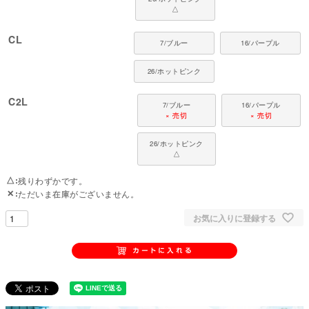
△
CL
7/ブルー
16/パープル
26/ホットピンク
C2L
7/ブルー
16/パープル
× 売切
× 売切
26/ホットピンク
△
△
残りわずかです。
✕
ただいま在庫がございません。
お気に入りに登録する