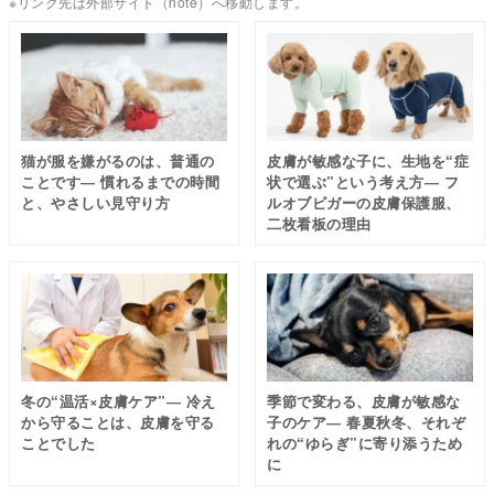
※リンク先は外部サイト（note）へ移動します。
猫が服を嫌がるのは、普通の
皮膚が敏感な子に、生地を“症
ことです― 慣れるまでの時間
状で選ぶ”という考え方― フ
と、やさしい見守り方
ルオブビガーの皮膚保護服、
二枚看板の理由
冬の“温活×皮膚ケア”― 冷え
季節で変わる、皮膚が敏感な
から守ることは、皮膚を守る
子のケア― 春夏秋冬、それぞ
皮膚トラブルについてのnote記事一覧 →
ことでした
れの“ゆらぎ”に寄り添うため
に