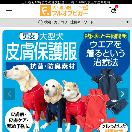
土日祝も13時までの注文は当日出荷 3,980円以上で送料無料
0
在庫なし商品
在庫なし商品を表示しない
検索・カテゴリ・注目キーワード
商品番号
＼注目ワード／
ジャージ
防蚊
腹巻
撥水レイン
ラッシュガード
並び順
接触冷感
おそろコーデ
背中開きアイテム
新着順
新作アイテム
価格が安い順
価格が高い順
レビュー数順
返品・交換について
ご利用ガイド
検索
詳細検索