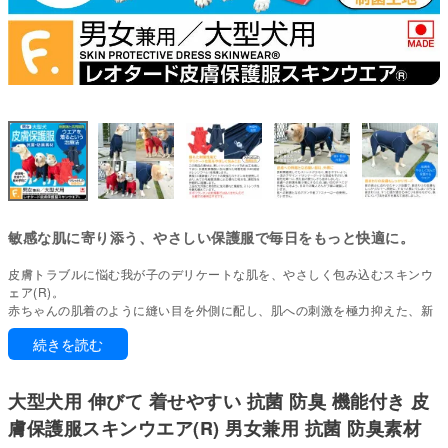
敏感な肌に寄り添う、やさしい保護服で毎日をもっと快適に。
皮膚トラブルに悩む我が子のデリケートな肌を、やさしく包み込むスキンウ
ェア(R)。
赤ちゃんの肌着のように縫い目を外側に配し、肌への刺激を極力抑えた、新
しい保護服です。多機能で高品質な生地を使い、やさしさと快適さを両立し
続きを読む
た着心地にこだわりました。
獣医師と共同開発したこのウェアは、我が子への愛情から生まれた着る治療
法です。
大型犬用 伸びて 着せやすい 抗菌 防臭 機能付き 皮
ぽっちゃり体型でもしっかりフィット。
膚保護服スキンウエア(R) 男女兼用 抗菌 防臭素材
驚くほど伸縮性が高く、体にやさしく寄り添います。締めつけ感がなく快適