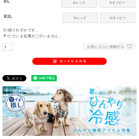
BL
3/レッド
5/ネイビー
B2L
3/レッド
5/ネイビー
△
残りわずかです。
✕
ただいま在庫がございません。
お気に入りに登録する