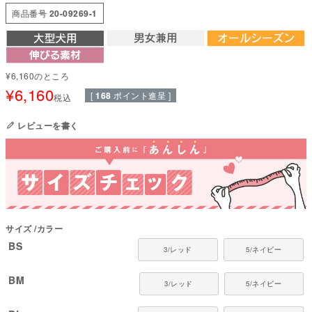
な着心地で、動きやすさも十分に保っています。
商品番号
20-09269-1
機能性とおしゃれを両立した治療ウェア。
抗菌・防臭に加え、SEKオレンジラベル認証の制菌性能でデリケートな肌を
優しく守ります。
長時間の着用でも快適で動きやすく、見た目のかわいらしさも大切にしまし
¥
6,160
のところ
た。
¥
6,160
素材には東レマックスペックTM加工を採用し、優れた吸水・速乾性を持続。
[
168
ポイント進呈 ]
税込
水着としての使用はできません。
レビューを書く
●本体：かがやきストレッチ(ポリエステル92%・ポリウレタン8%)
●日本製：MADE IN JAPAN
●伸縮性(5段階)：5
●厚さ(5段階)：2
●お洗濯について：手洗い又は、洗濯ネットを使用。アイロンは、当て布を
して中温。 ファスナー・ボタン・面テープがある商品は、しっかり止めた状
態で洗濯をしてください
サイズ
カラー
国内の縫製工場と連携して、一つひとつ丁寧に仕上げています。心地よい着
心地をお楽しみください。
BS
3/レッド
5/ネイビー
対象犬種
BM
ゴールデン レトリバー、ダルメシアン、ラブラドール レトリバー、ボーダ
3/レッド
5/ネイビー
ー・コリー、ハスキー、ジャーマンシェパード、スタンダードプードルなど