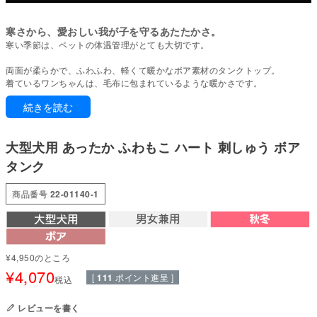
寒さから、愛おしい我が子を守るあたたかさ。
寒い季節は、ペットの体温管理がとても大切です。
両面が柔らかで、ふわふわ、軽くて暖かなボア素材のタンクトップ。
着ているワンちゃんは、毛布に包まれているような暖かさです。
続きを読む
●本体：珊瑚フリース(両面ボア)(ポリエステル100%)
●部分使い：20スパンテレコ(綿95%・ポリウレタン5%)
●日本製：MADE IN JAPAN
大型犬用 あったか ふわもこ ハート 刺しゅう ボア
●伸縮性(5段階)：3
●厚さ(5段階)：5
タンク
●お洗濯について：手洗い又は、洗濯ネットを使用。アイロンは、当て布を
して中温。 ファスナー・ボタン・面テープがある商品は、しっかり止めた状
商品番号
22-01140-1
態で洗濯をしてください
国内の縫製工場と連携して、一つひとつ丁寧に仕上げています。心地よい着
心地をお楽しみください。
¥
4,950
のところ
コレクション：【2023年秋冬新作】
¥
4,070
[
111
ポイント進呈 ]
税込
対象犬種
ゴールデン レトリバー、ダルメシアン、ラブラドール レトリバー、ボーダ
レビューを書く
ー・コリー、ハスキー、ジャーマンシェパード、スタンダードプードルなど