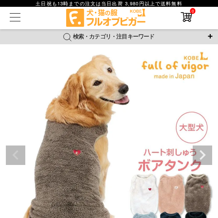
土日祝も13時までの注文は当日出荷 3,980円以上で送料無料
0
在庫なし商品
在庫なし商品を表示しない
検索・カテゴリ・注目キーワード
商品番号
＼注目ワード／
ジャージ
防蚊
腹巻
撥水レイン
ラッシュガード
並び順
接触冷感
おそろコーデ
背中開きアイテム
新着順
新作アイテム
価格が安い順
価格が高い順
レビュー数順
返品・交換について
ご利用ガイド
検索
詳細検索