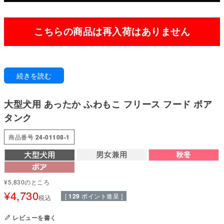
こちらの商品は再入荷はありません
寒さから、愛おしい我が子を守るあたたかさ。
続きを読む
寒い季節は、ペットの体温管理がとても大切です。
ボアにフードタイプが登場!
大型犬用 あったか ふわもこ フリース フード ボア
モコモコの可愛さと、ポカポカの暖かさと、フードのオシャレさを兼ね備え
た冬の3大デザイン!
タンク
フードが差し色になっているので、一枚でもお出かけに使えるオシャレなア
イテム。
商品番号
24-01108-1
この冬は、フーディースタイルでオシャレにキメてね!
まるで毛布に包まれているような両面が柔らかで、ふわふわ、軽くて温かな
ボア素材を使用。
着脱もしやすく、ワンちゃんの動きの邪魔になりにくい素材です。
¥
5,830
のところ
¥
4,730
●本体：珊瑚フリース(ポリエステル100%)
[
129
ポイント進呈 ]
税込
●フード：アンチピリングフリース(ポリエステル100%)
●部分使い：30スパンフライス(綿95%・ポリウレタン5%)
レビューを書く
●日本製：MADE IN JAPAN