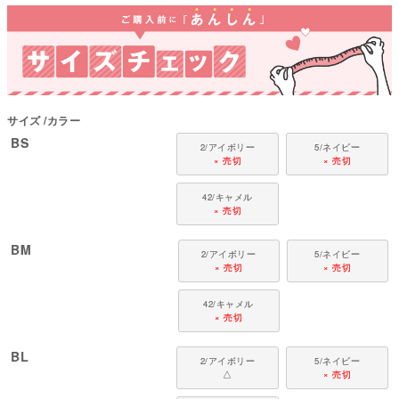
●伸縮性(5段階)：3
●厚さ(5段階)：5
●お洗濯について：手洗い又は、洗濯ネットを使用。アイロンは、当て布を
して中温。 ファスナー・ボタン・面テープがある商品は、しっかり止めた状
態で洗濯をしてください
国内の縫製工場と連携して、一つひとつ丁寧に仕上げています。心地よい着
サイズ
カラー
心地をお楽しみください。
BS
2/アイボリー
5/ネイビー
対象犬種
× 売切
× 売切
ゴールデン レトリバー、ダルメシアン、ラブラドール レトリバー、ボーダ
ー・コリー、ハスキー、ジャーマンシェパード、スタンダードプードルなど
42/キャメル
× 売切
BM
2/アイボリー
5/ネイビー
× 売切
× 売切
42/キャメル
× 売切
BL
2/アイボリー
5/ネイビー
△
× 売切