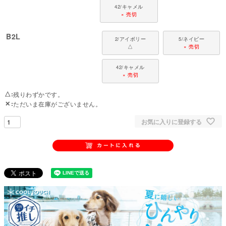
42/キャメル
× 売切
B2L
2/アイボリー
5/ネイビー
△
× 売切
42/キャメル
× 売切
△
残りわずかです。
✕
ただいま在庫がございません。
お気に入りに登録する