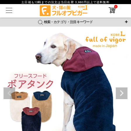
土日祝も13時までの注文は当日出荷 3,980円以上で送料無料
0
在庫なし商品
在庫なし商品を表示しない
検索・カテゴリ・注目キーワード
商品番号
＼注目ワード／
ジャージ
防蚊
腹巻
撥水レイン
ラッシュガード
並び順
接触冷感
おそろコーデ
背中開きアイテム
新着順
新作アイテム
価格が安い順
価格が高い順
レビュー数順
返品・交換について
ご利用ガイド
検索
詳細検索