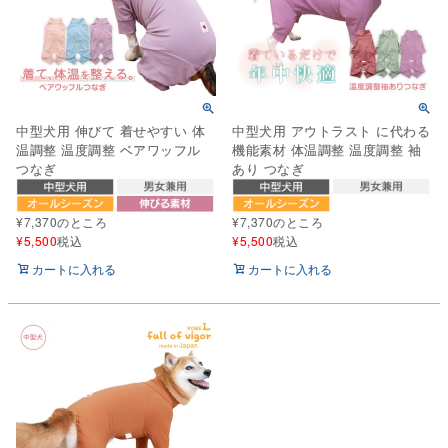
中型犬用 伸びて 着せやすい 体
中型犬用 アウトラスト に代わる
温調整 温度調整 ベアワッフル
機能素材 体温調整 温度調整 袖
つなぎ
あり つなぎ
¥
7,370
のところ
¥
7,370
のところ
¥
5,500
税込
¥
5,500
税込
カートに入れる
カートに入れる