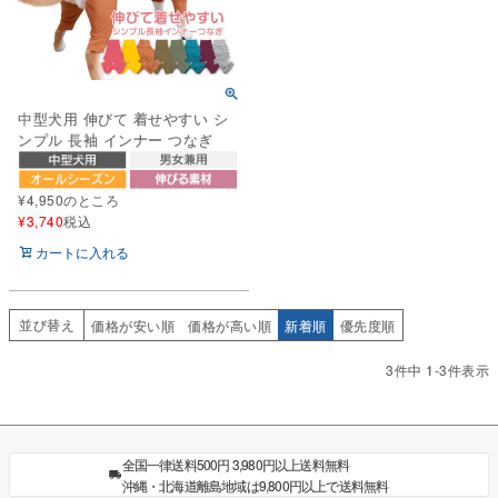
中型犬用 伸びて 着せやすい シ
ンプル 長袖 インナー つなぎ
¥
4,950
のところ
¥
3,740
税込
カートに入れる
並び替え
価格が安い順
価格が高い順
新着順
優先度順
3
件中
1
-
3
件表示
全国一律送料500円 3,980円以上送料無料
沖縄・北海道離島地域は9,800円以上で送料無料