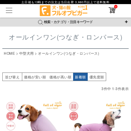
土日祝も13時までの注文は当日出荷 3,980円以上で送料無料
在庫なし商品
0
在庫なし商品を表示しない
検索・カテゴリ・注目キーワード
商品番号
オールインワン(つなぎ・ロンパース)
＼注目ワード／
並び順
ジャージ
防蚊
腹巻
撥水レイン
ラッシュガード
HOME
中型犬用
オールインワン(つなぎ・ロンパース)
新着順
接触冷感
おそろコーデ
背中開きアイテム
価格が安い順
価格が高い順
新作アイテム
レビュー数順
並び替え
価格が安い順
価格が高い順
新着順
優先度順
返品・交換について
ご利用ガイド
検索
3
件中
1
-
3
件表示