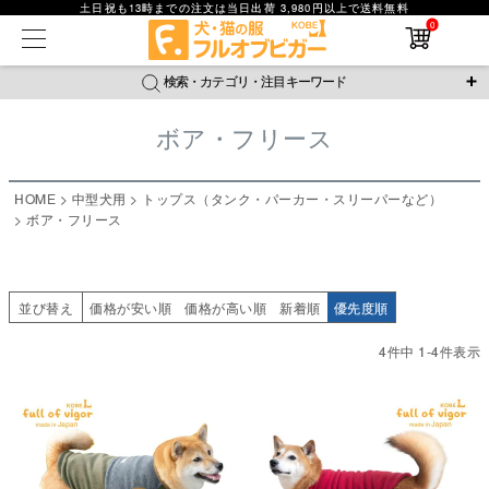
土日祝も13時までの注文は当日出荷 3,980円以上で送料無料
在庫なし商品
0
在庫なし商品を表示しない
検索・カテゴリ・注目キーワード
商品番号
ボア・フリース
＼注目ワード／
並び順
ジャージ
防蚊
腹巻
撥水レイン
ラッシュガード
HOME
中型犬用
トップス（タンク・パーカー・スリーパーなど）
新着順
接触冷感
おそろコーデ
背中開きアイテム
ボア・フリース
価格が安い順
価格が高い順
新作アイテム
レビュー数順
返品・交換について
ご利用ガイド
検索
並び替え
価格が安い順
価格が高い順
新着順
優先度順
4
件中
1
-
4
件表示