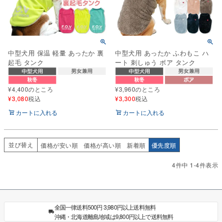
中型犬用 保温 軽量 あったか 裏
中型犬用 あったか ふわもこ ハ
起毛 タンク
ート 刺しゅう ボア タンク
¥
4,400
のところ
¥
3,960
のところ
¥
3,080
税込
¥
3,300
税込
カートに入れる
カートに入れる
並び替え
価格が安い順
価格が高い順
新着順
優先度順
4
件中
1
-
4
件表示
全国一律送料500円 3,980円以上送料無料
沖縄・北海道離島地域は9,800円以上で送料無料