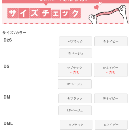
てください。
国内の縫製工場と連携して、一つひとつ丁寧に仕上げています。心地よい着
心地をお楽しみください。
コレクション：【2025年秋冬新作】
対象犬種：
サイズ
カラー
カニンヘン・ミニチュアダックス、ダックスフンド、シーズー、チワワ、パ
D2S
ピヨン、ポメラニアン、マルチーズ、トイプードル、ミニチュアシュナウザ
4/ブラック
5/ネイビー
ー、ヨークシャーテリアなど
12/ベージュ
DS
4/ブラック
5/ネイビー
× 売切
× 売切
12/ベージュ
DM
4/ブラック
5/ネイビー
12/ベージュ
DML
4/ブラック
5/ネイビー