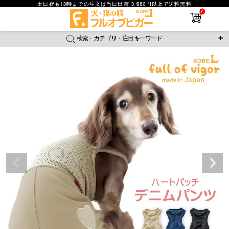
土日祝も13時までの注文は当日出荷 3,980円以上で送料無料
0
在庫なし商品
在庫なし商品を表示しない
検索・カテゴリ・注目キーワード
商品番号
＼注目ワード／
ジャージ
防蚊
腹巻
撥水レイン
ラッシュガード
並び順
接触冷感
おそろコーデ
背中開きアイテム
新着順
新作アイテム
価格が安い順
価格が高い順
レビュー数順
返品・交換について
ご利用ガイド
検索
詳細検索