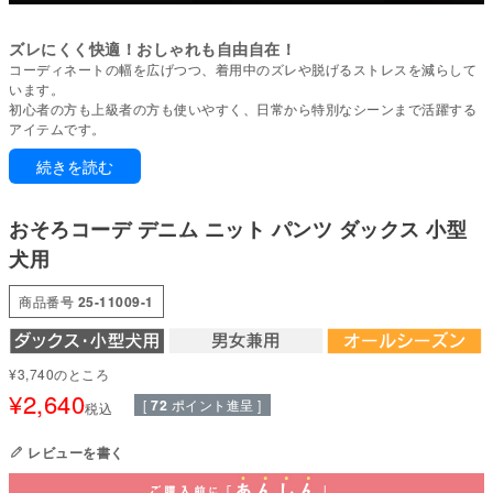
ズレにくく快適！おしゃれも自由自在！
コーディネートの幅を広げつつ、着用中のズレや脱げるストレスを減らして
います。
初心者の方も上級者の方も使いやすく、日常から特別なシーンまで活躍する
アイテムです。
続きを読む
1年中いつでも着れる!実用性とオシャレを兼ね備えた優秀アイテム♪
かわいい愛犬のおしりにキュンとしちゃう♪
ハートのパッチが目をひくデニムニットのパンツ。
おそろコーデ デニム ニット パンツ ダックス 小型
体部分は通気性の良いメッシュ、パンツ部分は程よい伸縮性の柔らかいデニ
ムニットで動きやすい。
犬用
温かい時期は1枚で、寒い時期は重ね着など、365日幅広く使える便利なウエ
ア。
商品番号
25-11009-1
コーデはまだ未挑戦？このアイテムで一緒にデビューしませんか？
●タンク：ザ・メッシュ(ポリエステル100%)
●パンツ：デニムニット(ポリエステル82%・レーヨン13%・ポリウレタン
¥
3,740
のところ
5%)
¥
2,640
[
72
ポイント進呈 ]
●日本製：MADE IN JAPAN
税込
●伸縮性(5段階)：3
●厚さ(5段階)：2
レビューを書く
●お洗濯について：手洗い又は、洗濯ネットを使用。当て布をして中温。フ
ァスナー・ボタン・面テープがある商品は、しっかり止めた状態で洗濯をし