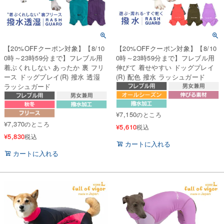
【20%OFFクーポン対象】【8/10
【20%OFFクーポン対象】【8/10
0時～23時59分まで】フレブル用
0時～23時59分まで】フレブル用
着ぶくれしない あったか 裏 フリ
伸びて 着せやすい ドッグプレイ
ース ドッグプレイ(R) 撥水 透湿
(R) 配色 撥水 ラッシュガード
ラッシュガード
¥
7,150
のところ
¥
7,370
のところ
¥
5,610
税込
¥
5,830
税込
カートに入れる
カートに入れる