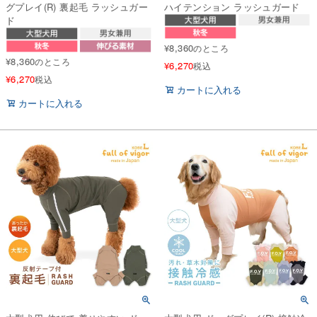
グプレイ(R) 裏起毛 ラッシュガー
ハイテンション ラッシュガード
ド
¥
8,360
のところ
¥
8,360
のところ
¥
6,270
税込
¥
6,270
税込
カートに入れる
カートに入れる