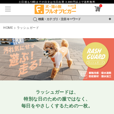
土日祝も13時までの注文は当日出荷 3,980円以上で送料無料
在庫なし商品
0
在庫なし商品を表示しない
検索・カテゴリ・注目キーワード
商品番号
HOME
ラッシュガード
＼注目ワード／
並び順
ジャージ
防蚊
腹巻
撥水レイン
ラッシュガード
新着順
接触冷感
おそろコーデ
背中開きアイテム
価格が安い順
価格が高い順
新作アイテム
レビュー数順
返品・交換について
ご利用ガイド
検索
ラッシュガードは、
特別な日のための服ではなく、
毎日をやさしくするための一枚。