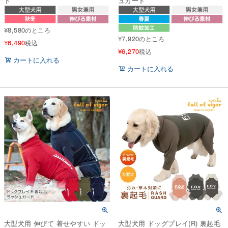
ド
ュガード
¥
8,580
のところ
¥
7,920
のところ
¥
6,490
税込
¥
6,270
税込
カートに入れる
カートに入れる
大型犬用 伸びて 着せやすい ドッ
大型犬用 ドッグプレイ(R) 裏起毛