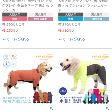
大型犬用 伸びて 着せやすい ドッ
大型犬用 ドッグプレイ(R) 接触冷
グプレイ(R) 反射テープ 裏起毛 ラ
感 ハイテンション ラッシュガー
ッシュガード
ド
¥
8,360
¥
7,810
のところ
のところ
¥
6,270
¥
6,160
税込
税込
カートに入れる
カートに入れる