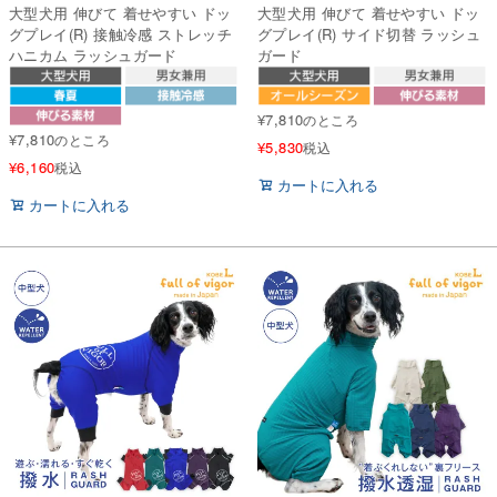
大型犬用 伸びて 着せやすい ドッ
大型犬用 伸びて 着せやすい ドッ
グプレイ(R) 接触冷感 ストレッチ
グプレイ(R) サイド切替 ラッシュ
ハニカム ラッシュガード
ガード
¥
7,810
のところ
¥
7,810
のところ
¥
5,830
税込
¥
6,160
税込
カートに入れる
カートに入れる