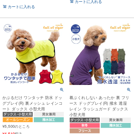
カートに入れる
カートに入れる
かぶるだけ ワンタッチ 防水 ドッ
着ぶくれしない あったか 裏 フリ
グプレイ(R) 裏メッシュ レインコ
ース ドッグプレイ(R) 撥水 透湿
ート ダックス 小型犬用
レイン ラッシュガード ダックス
小型犬用
¥
5,500
のところ
¥
4,510
税込