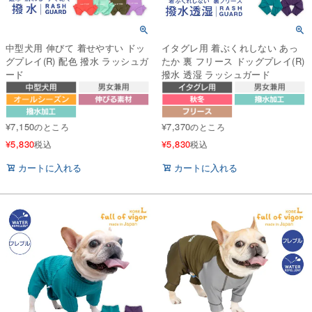
中型犬用 伸びて 着せやすい ドッ
イタグレ用 着ぶくれしない あっ
グプレイ(R) 配色 撥水 ラッシュガ
たか 裏 フリース ドッグプレイ(R)
ード
撥水 透湿 ラッシュガード
¥
7,150
¥
7,370
のところ
のところ
¥
5,830
¥
5,830
税込
税込
カートに入れる
カートに入れる