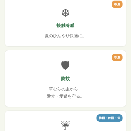
春夏
❄️
接触冷感
夏のひんやり快適に。
春夏
🛡️
防蚊
草むらの虫から、
愛犬・愛猫を守る。
梅雨・秋雨・雪
☔