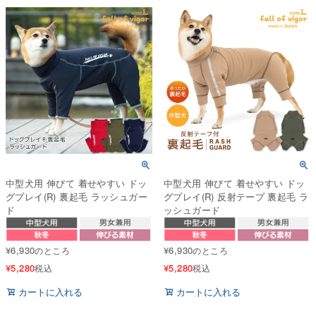
中型犬用 伸びて 着せやすい ドッ
中型犬用 伸びて 着せやすい ドッ
グプレイ(R) 裏起毛 ラッシュガー
グプレイ(R) 反射テープ 裏起毛 ラ
ド
ッシュガード
¥
6,930
¥
6,930
のところ
のところ
¥
5,280
¥
5,280
税込
税込
カートに入れる
カートに入れる