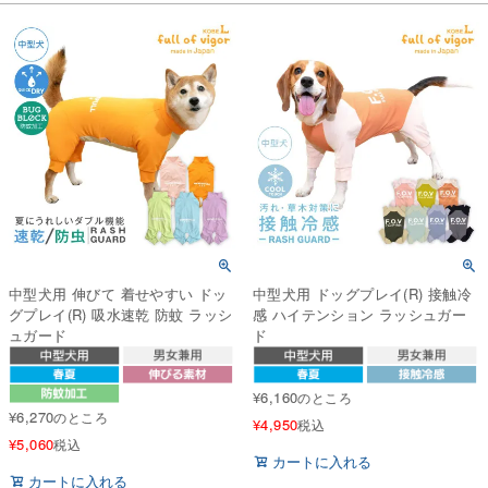
中型犬用 伸びて 着せやすい ドッ
中型犬用 ドッグプレイ(R) 接触冷
グプレイ(R) 吸水速乾 防蚊 ラッシ
感 ハイテンション ラッシュガー
ュガード
ド
¥
6,160
のところ
¥
6,270
のところ
¥
4,950
税込
¥
5,060
税込
カートに入れる
カートに入れる