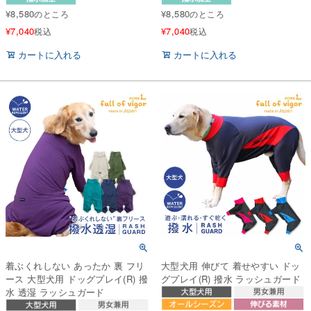
¥
8,580
¥
8,580
のところ
のところ
¥
7,040
¥
7,040
税込
税込
カートに入れる
カートに入れる
着ぶくれしない あったか 裏 フリ
大型犬用 伸びて 着せやすい ドッ
ース 大型犬用 ドッグプレイ(R) 撥
グプレイ(R) 撥水 ラッシュガード
水 透湿 ラッシュガード