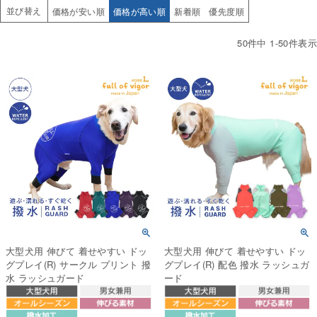
並び替え
価格が安い順
価格が高い順
新着順
優先度順
50
件中
1
-
50
件表示
大型犬用 伸びて 着せやすい ドッ
大型犬用 伸びて 着せやすい ドッ
グプレイ(R) サークル プリント 撥
グプレイ(R) 配色 撥水 ラッシュガ
水 ラッシュガード
ード