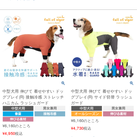
中型犬用 伸びて 着せやすい ドッ
中型犬用 伸びて 着せやすい ドッ
グプレイ(R) 接触冷感 ストレッチ
グプレイ(R) サイド切替 ラッシュ
ハニカム ラッシュガード
ガード
¥
6,160
のところ
¥
6,160
のところ
¥
4,730
税込
¥
4,950
税込