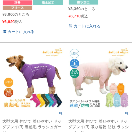
¥
8,360
のところ
¥
8,800
のところ
¥
6,710
税込
¥
6,820
税込
カートに入れる
カートに入れる
大型犬用 伸びて 着せやすい ドッ
大型犬用 伸びて 着せやすい ドッ
グプレイ(R) 裏起毛 ラッシュガー
グプレイ(R) 吸水速乾 防蚊 ラッシ