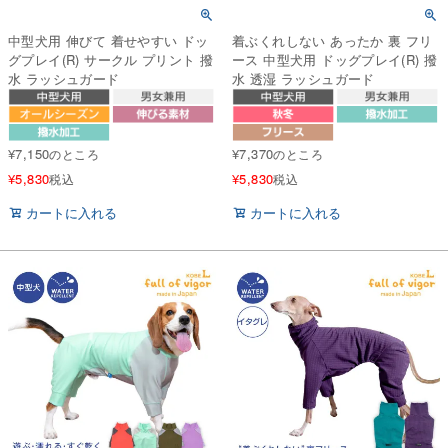
中型犬用 伸びて 着せやすい ドッ
着ぶくれしない あったか 裏 フリ
グプレイ(R) サークル プリント 撥
ース 中型犬用 ドッグプレイ(R) 撥
水 ラッシュガード
水 透湿 ラッシュガード
¥
7,150
¥
7,370
のところ
のところ
¥
5,830
¥
5,830
税込
税込
カートに入れる
カートに入れる