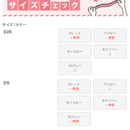
対象犬種
カニンヘン・ミニチュアダックス、ダックスフンド、シーズー、チワワ、パ
ピヨン、ポメラニアン、マルチーズ、トイプードル、ミニチュアシュナウザ
ー、ヨークシャーテリアなど
サイズ
カラー
D2S
3/レッド
7/ブルー
× 売切
× 売切
9/グリーン
8/イエロー
△
13/グレー
△
DS
3/レッド
7/ブルー
× 売切
△
9/グリーン
8/イエロー
× 売切
13/グレー
× 売切