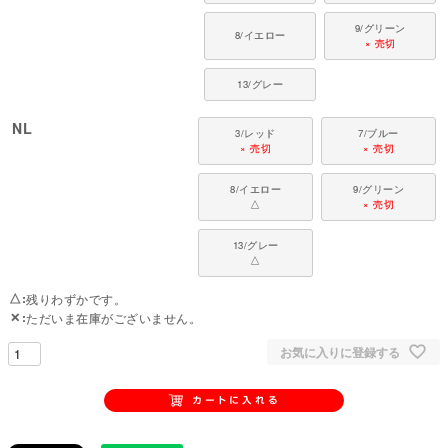
9/グリーン
8/イエロー
× 売切
13/グレー
NL
3/レッド
7/ブルー
× 売切
× 売切
8/イエロー
9/グリーン
△
× 売切
13/グレー
△
△
残りわずかです。
✕
ただいま在庫がございません。
お気に入りに登録する