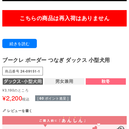
こちらの商品は再入荷はありません
可愛いカラーとタフな素材を両立!カラフルなボーダーつなぎ
続きを読む
ネップ糸の入ったハードパイル素材は、ガシガシと着こんでいただけるタイ
プ!
通気性と糸の強さが特徴なので、遊び着やデイリーに。
ブークレ ボーダー つなぎ ダックス 小型犬用
背中にワンポイントのハートネームをあしらっています。
●本体：ブークレボーダー(綿69%・ポリエステル31%)
商品番号
24-09151-1
●部分使い：40スパンテレコ(綿95%・ポリウレタン5%)
●日本製：MADE IN JAPAN
●伸縮性(5段階)：3
¥
3,190
のところ
●厚さ(5段階)：2
¥
2,200
●お洗濯について：手洗い又は、洗濯ネットを使用。アイロンは、当て布を
[
60
ポイント進呈 ]
税込
して中温。 ファスナー・ボタン・面テープがある商品は、しっかり止めた状
態で洗濯をしてください
レビューを書く
国内の縫製工場と連携して、一つひとつ丁寧に仕上げています。心地よい着
心地をお楽しみください。