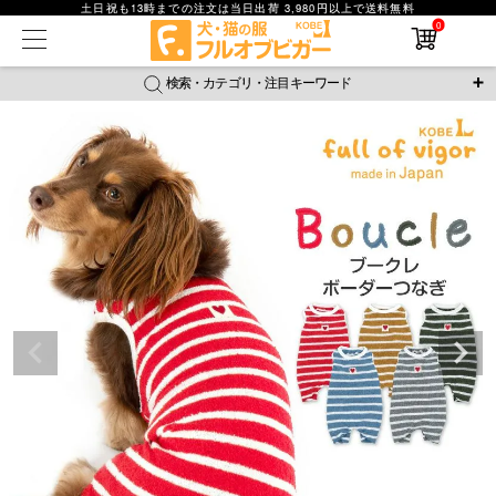
土日祝も13時までの注文は当日出荷 3,980円以上で送料無料
0
在庫なし商品
在庫なし商品を表示しない
検索・カテゴリ・注目キーワード
商品番号
＼注目ワード／
ジャージ
防蚊
腹巻
撥水レイン
ラッシュガード
並び順
接触冷感
おそろコーデ
背中開きアイテム
新着順
新作アイテム
価格が安い順
価格が高い順
レビュー数順
返品・交換について
ご利用ガイド
検索
詳細検索