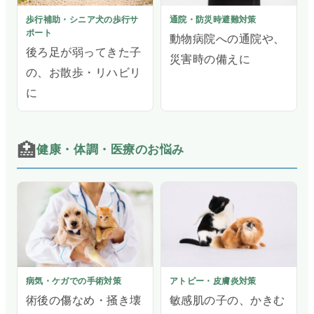
歩行補助・シニア犬の歩行サ
通院・防災時避難対策
ポート
動物病院への通院や、
後ろ足が弱ってきた子
災害時の備えに
の、お散歩・リハビリ
に
🏥
健康・体調・医療のお悩み
病気・ケガでの手術対策
アトピー・皮膚炎対策
術後の傷なめ・掻き壊
敏感肌の子の、かきむ