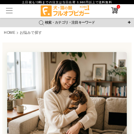
土日祝も13時までの注文は当日出荷 3,980円以上で送料無料
在庫なし商品
0
在庫なし商品を表示しない
検索・カテゴリ・注目キーワード
商品番号
HOME
お悩みで探す
＼注目ワード／
並び順
ジャージ
防蚊
腹巻
撥水レイン
ラッシュガード
新着順
接触冷感
おそろコーデ
背中開きアイテム
価格が安い順
価格が高い順
新作アイテム
レビュー数順
返品・交換について
ご利用ガイド
検索