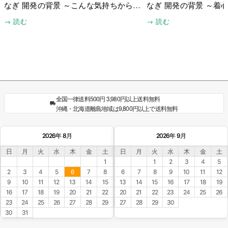
なぎ 開発の背景 ～こんな気持ちから始
なぎ 開発の背景 ～着
まりました～
したこと～
→ 読む
→ 読む
全国一律送料500円 3,980円以上送料無料
沖縄・北海道離島地域は9,800円以上で送料無料
2026年 8月
2026年 9月
日
月
火
水
木
金
土
日
月
火
水
木
金
土
1
1
2
3
4
5
2
3
4
5
6
7
8
6
7
8
9
10
11
12
9
10
11
12
13
14
15
13
14
15
16
17
18
19
16
17
18
19
20
21
22
20
21
22
23
24
25
26
23
24
25
26
27
28
29
27
28
29
30
30
31