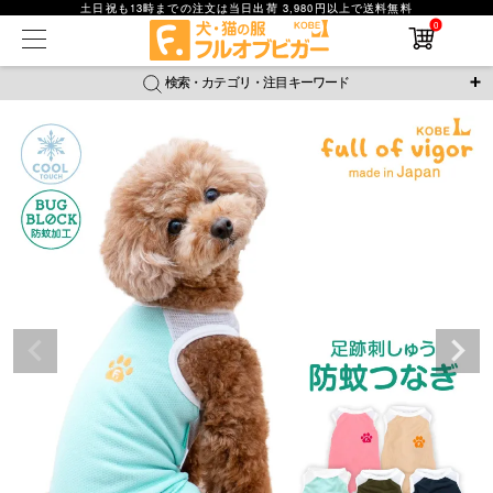
土日祝も13時までの注文は当日出荷 3,980円以上で送料無料
0
在庫なし商品
在庫なし商品を表示しない
検索・カテゴリ・注目キーワード
商品番号
＼注目ワード／
ジャージ
防蚊
腹巻
撥水レイン
ラッシュガード
並び順
接触冷感
おそろコーデ
背中開きアイテム
新着順
新作アイテム
価格が安い順
価格が高い順
レビュー数順
返品・交換について
ご利用ガイド
検索
詳細検索