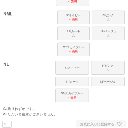
× 売切
NML
5/ネイビー
6/ピンク
× 売切
△
11/カーキ
12/ベージュ
△
△
57/スカイブルー
× 売切
NL
6/ピンク
5/ネイビー
△
11/カーキ
12/ベージュ
57/スカイブルー
× 売切
△
残りわずかです。
✕
ただいま在庫がございません。
お気に入りに登録する