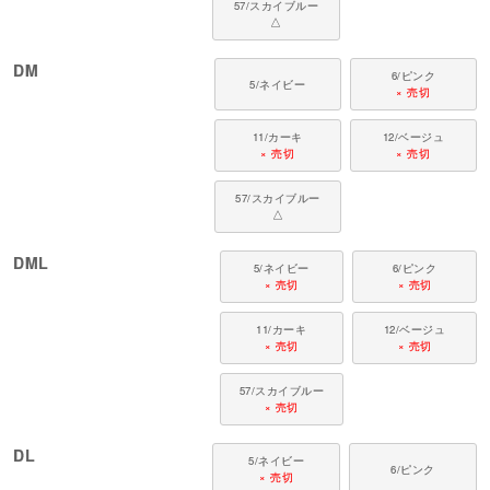
ピヨン、ポメラニアン、マルチーズ、トイプードル、ミニチュアシュナウザ
57/スカイブルー
ー、ヨークシャーテリア など
△
■ よくあるご質問
DM
6/ピンク
5/ネイビー
× 売切
Q. 袖あり・袖なし、どちらを選べばいい？
A. 動きやすさを大切にしたい子には袖なし、皮膚や抜け毛までしっかり覆い
11/カーキ
12/ベージュ
たい場合は袖ありがおすすめです。迷ったときは、その子の過ごし方に合わ
× 売切
× 売切
せてお選びください。
Q. ダニを見つけたら、どうすればいいですか？
57/スカイブルー
△
A. 無理に取ろうとせず、動物病院でみてもらいましょう。触れたあとは手を
しっかり洗ってください。
DML
5/ネイビー
6/ピンク
Q. 大きめサイズを買ってもいいですか？
× 売切
× 売切
A. 大きめだと足が袖から外れたり、絡まってケガにつながる恐れがありま
す。その子に合った適正サイズの着用をおすすめします。
11/カーキ
12/ベージュ
× 売切
× 売切
フルオブビガーは、犬や猫の習性と動きを研究し、毎日に寄り添うウエアを
57/スカイブルー
届けています。愛犬・愛猫の心地よい毎日を、これからも支えていきます。
× 売切
DL
5/ネイビー
6/ピンク
× 売切