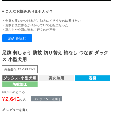
■ こんなお悩みありませんか？
・全身を覆いたいけれど、動きにくそうなのは避けたい
・お散歩後に体をかゆがっていて心配になった
・草むらや公園に連れて行くのが不安
・フィラリア予防の薬はしているが、蚊が気になる季節のお散歩にも気を配
続きを読む
りたい。
・ノミが家の中に持ち込まれないか心配
足跡 刺しゅう 防蚊 切り替え 袖なし つなぎ ダック
薄手のトリエント素材×接触冷感メッシュの春夏用のつなぎ
ス 小型犬用
お部屋着にも、お散歩にも。豊富なサイズ展開で、その子にぴったりの一着
が見つかります。
商品番号
23-09251-1
体の大部分を薄手のトリエント素材でやさしくカバーしながら、胸まわりに
は接触冷感メッシュを使用しました。 胸まわりは、意外と熱やムレがこもり
やすい部分。そこに通気性のあるメッシュ素材を組み合わせることで、暑い
季節も軽やかな着心地をサポートします。 虫が気になる季節や、春夏の室内
着として使いやすい、薄手で着せやすいつなぎです。
¥
3,520
のところ
¥
2,640
■ 本製品の特徴
[
72
ポイント進呈 ]
税込
【お腹から後ろ足までを包む形】
レビューを書く
着せ替えもスムーズ。