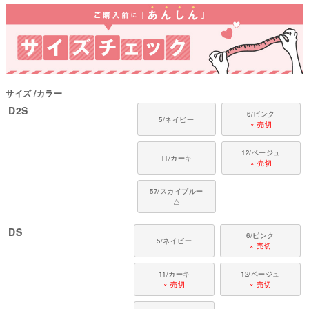
【トリエント素材使用】
蚊や虫が気になる季節のお散歩や外遊びにおすすめ。公園や草むら、ドッグ
ランなど、夏のお出かけシーンにも活躍します。
■ 素材・機能について
・特殊加工生地トリエント素材を使用。
サイズ
カラー
・殺虫成分に頼らない素材なので、毎日の着用にも配慮。小さな子やペット
D2S
の肌にもやさしい仕様。
6/ピンク
5/ネイビー
・繰り返しのお洗濯にも配慮した、扱いやすい素材。
× 売切
●本体：特殊加工生地トリエント(ポリエステル100%)
12/ベージュ
11/カーキ
●メッシュ：接触冷感MESH(ポリエステル100%)
× 売切
●部分使い：40スパンテレコ(綿95%・ポリウレタン5%)
●日本製：MADE IN JAPAN
57/スカイブルー
●伸縮性（5段階）：3
△
●厚さ（5段階）：2
●お手入れ：手洗い又は、裏返し洗濯ネットを使用。
DS
ファスナー・ボタン・面テープがある商品は、しっかり止めた状態で洗濯を
6/ピンク
5/ネイビー
してください。
× 売切
■ 対象犬種
11/カーキ
12/ベージュ
× 売切
× 売切
カニンヘン・ミニチュアダックス、ダックスフンド、シーズー、チワワ、パ