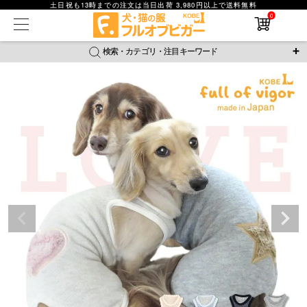
土日祝も13時までの注文は当日出荷 3,980円以上で送料無料
0
在庫なし商品
在庫なし商品を表示しない
検索・カテゴリ・注目キーワード
商品番号
＼注目ワード／
ジャージ
防蚊
腹巻
撥水レイン
ラッシュガード
並び順
接触冷感
おそろコーデ
背中開きアイテム
新着順
新作アイテム
価格が安い順
価格が高い順
レビュー数順
返品・交換について
ご利用ガイド
検索
詳細検索