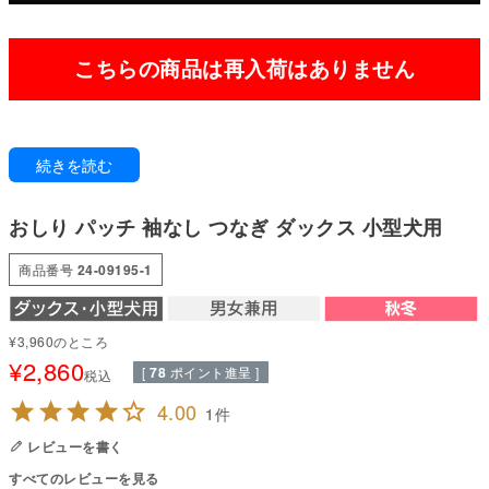
こちらの商品は再入荷はありません
かわいいおちりにきゅん。
続きを読む
使い勝手の良い裏毛は、ラメ入りの柔らか素材!デイリーに使えるかと思った
ら!おちりのモチーフが可愛くってきゅんきゅんしちゃう。
重ね着でも、1枚でも大活躍間違いなしのオススメアイテムです。
おしり パッチ 袖なし つなぎ ダックス 小型犬用
●本体：トルコTOPラメ裏毛(綿50%・レーヨン46%・ナイロン2%・ポリエ
ステル2%)
商品番号
24-09195-1
●パッチ部分：珊瑚フリース(ポリエステル100%)
●部分使い：30スパンフライス(綿95%・ポリウレタン5%)
●日本製：MADE IN JAPAN
¥
3,960
のところ
●伸縮性(5段階)：4
¥
2,860
●厚さ(5段階)：3
[
78
ポイント進呈 ]
税込
●お洗濯について：手洗い又は、洗濯ネットを使用。アイロンは、当て布を
して中温。 ファスナー・ボタン・面テープがある商品は、しっかり止めた状
4.00
1
態で洗濯をしてください
レビューを書く
国内の縫製工場と連携して、一つひとつ丁寧に仕上げています。心地よい着
すべてのレビューを見る
心地をお楽しみください。