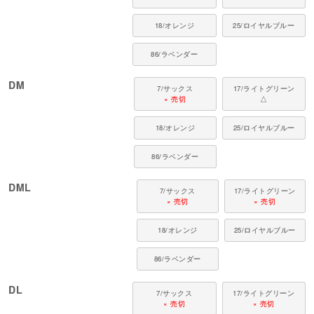
●日本製：MADE IN JAPAN
●伸縮性（5段階）：4
18/オレンジ
25/ロイヤルブルー
●厚さ（5段階）：2
●お手入れ：手洗いまたは洗濯ネット使用。アイロンは当て布をして中温。
86/ラベンダー
■ 対象犬種
DM
7/サックス
17/ライトグリーン
カニンヘン・ミニチュアダックス、ダックスフンド、シーズー、チワワ、パ
× 売切
△
ピヨン、ポメラニアン、マルチーズ、トイプードル、ミニチュアシュナウザ
ー、ヨークシャーテリア など
18/オレンジ
25/ロイヤルブルー
■ よくあるご質問
86/ラベンダー
Q. サイズが心配なので大きめを購入しようと思いますがどうでしょうか？
A. 犬ちゃんは動きが活発なため、大きめのウエアを着用すると足が袖から外
DML
7/サックス
17/ライトグリーン
れたり、外れた衣服がどこかに絡まってケガをする恐れがあります。そうい
× 売切
× 売切
った事故を防ぐためにも、適正サイズ以外のウエアの着用は推奨していませ
ん。
18/オレンジ
25/ロイヤルブルー
Q. 犬にも紫外線対策が必要ですか？
A. はい。犬の皮膚、特に被毛が少ない部分や色素が薄いピンクの皮膚は、紫
86/ラベンダー
外線のダメージを受けやすいです。長時間の日光浴や夏の強い日差しの中の
お散歩は、日焼けや皮膚ダメージの原因になることがあります。UVカット素
DL
7/サックス
17/ライトグリーン
材のウエアで皮膚を保護することが効果的です。
× 売切
× 売切