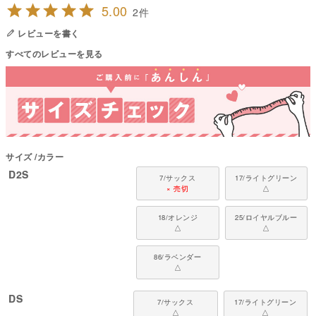
5.00
2
前足は自由に動かしやすく、後ろ脚までカバー。
動きやすさとカバー力を両立したデザイン。
レビューを書く
【UV対策に対応した素材】
すべてのレビューを見る
日差しが気になるシーンでも使いやすく、
屋外での着用にも取り入れやすい仕様。
【着せやすく扱いやすい形】
前足を通さないため着脱しやすく、
日常使いに取り入れやすい設計。
■ 素材・機能について
サイズ
カラー
D2S
7/サックス
17/ライトグリーン
軽やかさと機能性を備えた、UV対応ストレッチ素材。
× 売切
△
・UVカット機能で日差し対策に対応
・高いストレッチ性で体の動きに合わせやすい
18/オレンジ
25/ロイヤルブルー
△
△
・軽量で通気性がありムレにくい
・なめらかな生地で着脱しやすい素材感
・薄手で体温を調整しやすい軽やかな素材感
86/ラベンダー
△
●本体：TWINCOT UVポリエステル（ポリエステル90%・ポリウレタン
10%）
DS
7/サックス
17/ライトグリーン
●部分使い：40スパンテレコ（綿95%・ポリウレタン5%）
△
△