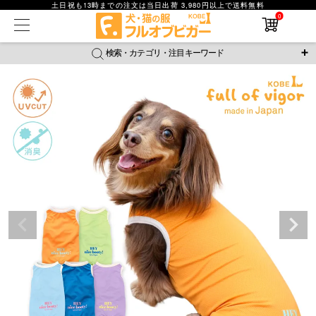
土日祝も13時までの注文は当日出荷 3,980円以上で送料無料
0
在庫なし商品
在庫なし商品を表示しない
検索・カテゴリ・注目キーワード
商品番号
＼注目ワード／
ジャージ
防蚊
腹巻
撥水レイン
ラッシュガード
並び順
接触冷感
おそろコーデ
背中開きアイテム
新着順
新作アイテム
価格が安い順
価格が高い順
レビュー数順
返品・交換について
ご利用ガイド
検索
詳細検索