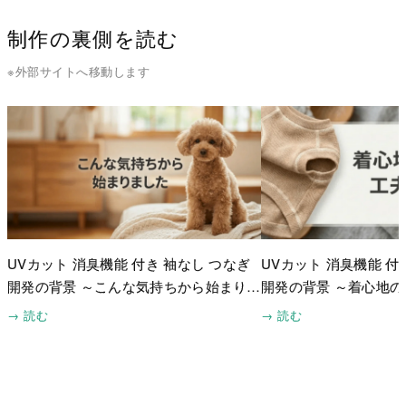
制作の裏側を読む
※外部サイトへ移動します
UVカット 消臭機能 付き 袖なし つなぎ
UVカット 消臭機能 付
開発の背景 ～こんな気持ちから始まりま
開発の背景 ～着心地
した～
と～
→ 読む
→ 読む