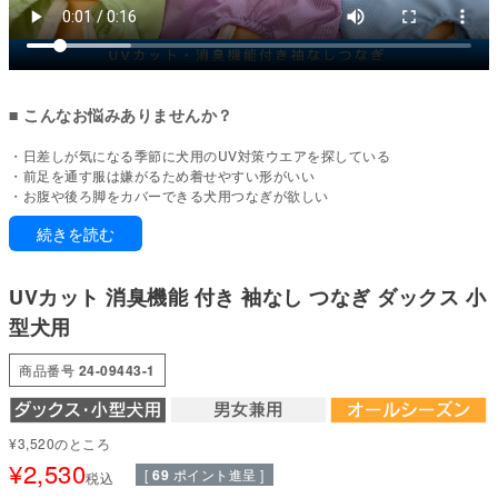
■ こんなお悩みありませんか？
・日差しが気になる季節に犬用のUV対策ウエアを探している
・前足を通す服は嫌がるため着せやすい形がいい
・お腹や後ろ脚をカバーできる犬用つなぎが欲しい
・抜け毛や汚れ対策として部分的に覆える犬服を探している
続きを読む
・軽くて通気性のよい夏向けの犬服が欲しい
・季節の変わり目に体温を調整しやすい犬服を探している
UVカット 消臭機能 付き 袖なし つなぎ ダックス 小
前足フリーで動きやすい、UV対応つなぎ
型犬用
前足を通さない設計で着せやすく、
後ろ脚までしっかりカバーするつなぎタイプ。
商品番号
24-09443-1
日差しが気になる季節にも取り入れやすく、
お散歩やおうち時間にも使いやすい一着です。
¥
3,520
のところ
■ 本製品の特徴
¥
2,530
[
69
ポイント進呈 ]
税込
【前足なし×後ろ脚あり設計】