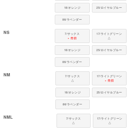
Q. UVカットや消臭機能は洗濯しても落ちないですか？
A. 洗濯や着用を繰り返しても機能がすぐに失われることはありませんが、初
18/オレンジ
25/ロイヤルブルー
期の状態と比べると徐々に低下していく場合がございます。
86/ラベンダー
NS
7/サックス
17/ライトグリーン
× 売切
△
18/オレンジ
25/ロイヤルブルー
86/ラベンダー
NM
7/サックス
17/ライトグリーン
△
× 売切
18/オレンジ
25/ロイヤルブルー
86/ラベンダー
NML
7/サックス
17/ライトグリーン
△
△