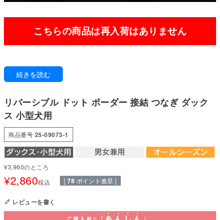
こちらの商品は再入荷はありません
気分に合わせてリバーシブルで使えちゃう袖なしつなぎ。
続きを読む
表はドット柄、裏はボーダー柄で全く違う表情が楽しめる
綿100%の接結素材は使うほどに生地の膨らみが出て柔らかくなり
ふんわりと肌触りの良い素材です。
リバーシブル ドット ボーダー 接結 つなぎ ダック
スポンと脱がせて裏返しになってもまたそのまま着れる
お着替えの手間をカットした機能性デザイン。
ス 小型犬用
●本体：接結ドットボーダー(綿100%)
商品番号
25-09073-1
●部分使い：40スパンテレコ(綿95%・ポリウレタン5%)
●日本製：MADE IN JAPAN
●伸縮性(5段階)：3
●厚さ(5段階)：3
¥
3,960
のところ
●お洗濯について：手洗い又は、洗濯ネットを使用。アイロンは、当て布を
¥
2,860
[
78
ポイント進呈 ]
税込
して中温。 ファスナー・ボタン・面テープがある商品は、しっかり止めた状
態で洗濯をしてください
レビューを書く
国内の縫製工場と連携して、一つひとつ丁寧に仕上げています。心地よい着
心地をお楽しみください。