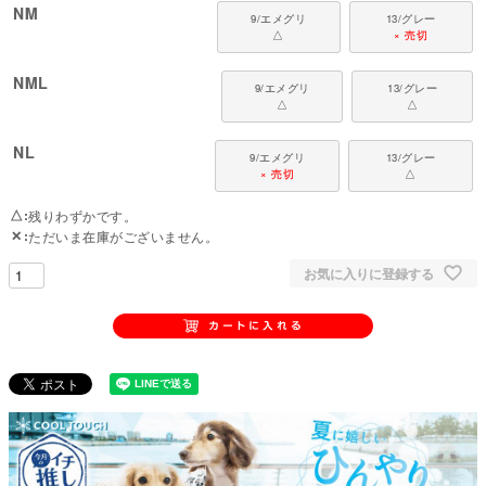
NM
9/エメグリ
13/グレー
△
× 売切
NML
9/エメグリ
13/グレー
△
△
NL
9/エメグリ
13/グレー
× 売切
△
△
残りわずかです。
✕
ただいま在庫がございません。
お気に入りに登録する