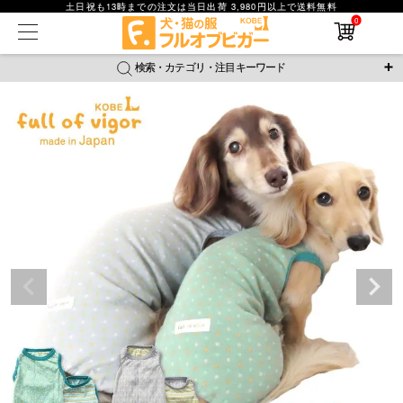
土日祝も13時までの注文は当日出荷 3,980円以上で送料無料
0
在庫なし商品
在庫なし商品を表示しない
検索・カテゴリ・注目キーワード
商品番号
＼注目ワード／
ジャージ
防蚊
腹巻
撥水レイン
ラッシュガード
並び順
接触冷感
おそろコーデ
背中開きアイテム
新着順
新作アイテム
価格が安い順
価格が高い順
レビュー数順
返品・交換について
ご利用ガイド
検索
詳細検索