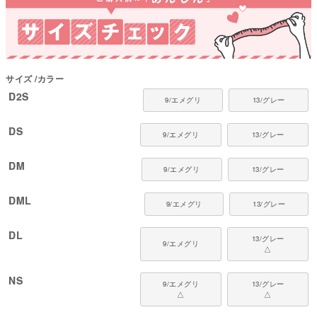
コレクション：【2025年春夏新作】
対象犬種
カニンヘン・ミニチュアダックス、ダックスフンド、シーズー、チワワ、パ
ピヨン、ポメラニアン、マルチーズ、トイプードル、ミニチュアシュナウザ
サイズ
カラー
ー、ヨークシャーテリアなど
D2S
9/エメグリ
13/グレー
DS
9/エメグリ
13/グレー
DM
9/エメグリ
13/グレー
DML
9/エメグリ
13/グレー
DL
13/グレー
9/エメグリ
△
NS
9/エメグリ
13/グレー
△
△