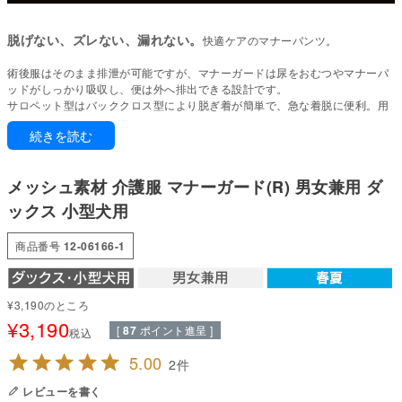
脱げない、ズレない、漏れない。
快適ケアのマナーパンツ。
術後服はそのまま排泄が可能ですが、マナーガードは尿をおむつやマナーパ
ッドがしっかり吸収し、便は外へ排出できる設計です。
サロペット型はバッククロス型により脱ぎ着が簡単で、急な着脱に便利。用
途や状況に合わせて使い分けてください。
続きを読む
※本製品はマナーパッドまたはおむつの上から着用する構造です。尿はマナ
ーパッドやおむつで吸収されるため、併用してお使いください。
メッシュ素材 介護服 マナーガード(R) 男女兼用 ダ
通気性と耐久性に優れたメッシュ素材を使用しているため、涼しく快適で
す。
ックス 小型犬用
また、吸水速乾性にも優れているので、洗濯後もすぐに乾きます。
商品番号
12-06166-1
●本体：ザ・メッシュ(ポリエステル100%)
●部分使い：40スパンテレコ(綿95%・ポリウレタン5%)
●日本製：MADE IN JAPAN
●伸縮性(5段階)：3
¥
3,190
のところ
●厚さ(5段階)：1
¥
3,190
[
87
ポイント進呈 ]
●お洗濯について：手洗い又は、洗濯ネットを使用。アイロンは、当て布を
税込
して中温。 ファスナー・ボタン・面テープがある商品は、しっかり止めた状
5.00
2
態で洗濯をしてください
レビューを書く
国内の縫製工場と連携して、一つひとつ丁寧に仕上げています。心地よい着