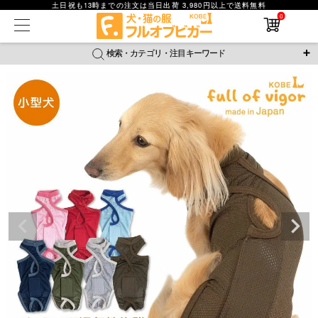
土日祝も13時までの注文は当日出荷 3,980円以上で送料無料
0
在庫なし商品
在庫なし商品を表示しない
検索・カテゴリ・注目キーワード
商品番号
＼注目ワード／
ジャージ
防蚊
腹巻
撥水レイン
ラッシュガード
並び順
接触冷感
おそろコーデ
背中開きアイテム
新着順
新作アイテム
価格が安い順
価格が高い順
レビュー数順
返品・交換について
ご利用ガイド
検索
詳細検索