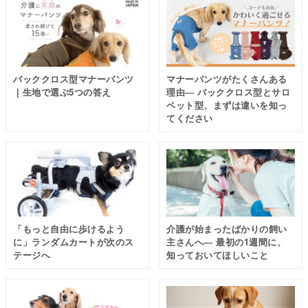
バッククロス型マナーパンツ
マナーパンツがたくさんある
｜生地で選ぶ5つの答え
理由― バッククロス型とサロ
ペット型、まずは違いを知っ
てください
「もっと自由に歩けるよう
介護が始まったばかりの飼い
に」ランダムカートが次のス
主さんへ― 最初の1週間に、
テージへ
知っておいてほしいこと
体を守ることと同時に、 飼い主
さまの心を守ることも大切だと考えています。