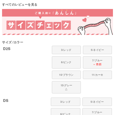
心地をお楽しみください。
すべてのレビューを見る
対象犬種
カニンヘン・ミニチュアダックス、ダックスフンド、シーズー、チワワ、パ
ピヨン、ポメラニアン、マルチーズ、トイプードル、ミニチュアシュナウザ
ー、ヨークシャーテリアなど
サイズ
カラー
D2S
3/レッド
5/ネイビー
7/ブルー
6/ピンク
× 売切
10/ブラウン
11/カーキ
13/グレー
△
DS
3/レッド
5/ネイビー
7/ブルー
6/ピンク