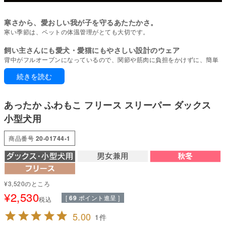
寒さから、愛おしい我が子を守るあたたかさ。
寒い季節は、ペットの体温管理がとても大切です。
飼い主さんにも愛犬・愛猫にもやさしい設計のウェア
背中がフルオープンになっているので、関節や筋肉に負担をかけずに、簡単
に着せたり脱がせたりできます。
続きを読む
シニアや療養中のケアに適しており、頭を通すのが苦手な子にもストレスな
く使えるのが魅力。また、パピーの初めての服としても気軽に取り入れやす
い一着です。
あったか ふわもこ フリース スリーパー ダックス
空気をしっかり閉じ込めることで高い保温性を実現。
小型犬用
さらに、毛玉の発生を抑えるアンチピリング加工が施されており、耐久性に
優れています。
商品番号
20-01744-1
快適な着心地を保ちながら、寒い季節も暖かく過ごせる素材です。
寒がりさん、パピーから介護・シニアまで。寒い季節の保温・寒さ対策に。
背中部分はスナップテープだから面テープよりも着脱やお手入れも楽ちん♪
ハートパッチが映えるシンプルなデザインが魅力のフリーススリーパーは
¥
3,520
のところ
快適な着心地を保ちながら、寒い季節も暖かく可愛く過ごせるアイテムで
¥
2,530
す。
[
69
ポイント進呈 ]
税込
●本体：アンチピリングフリース(ポリエステル100%)
5.00
1
●部分使い：20スパンテレコ(綿95%・ポリウレタン5%)