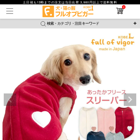
土日祝も13時までの注文は当日出荷 3,980円以上で送料無料
0
在庫なし商品
在庫なし商品を表示しない
検索・カテゴリ・注目キーワード
商品番号
＼注目ワード／
ジャージ
防蚊
腹巻
撥水レイン
ラッシュガード
並び順
接触冷感
おそろコーデ
背中開きアイテム
新着順
新作アイテム
価格が安い順
価格が高い順
レビュー数順
返品・交換について
ご利用ガイド
検索
詳細検索