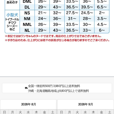
全国一律送料500円 3,980円以上送料無料
沖縄・北海道離島地域は9,800円以上で送料無料
2026年 8月
2026年 9月
日
月
火
水
木
金
土
日
月
火
水
木
金
土