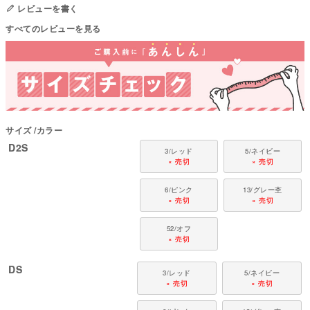
●パッチ部分：T/C40パイル(綿76%・ポリエステル24%)
レビューを書く
●日本製：MADE IN JAPAN
すべてのレビューを見る
●伸縮性(5段階)：3
●厚さ(5段階)：4
●お洗濯について：手洗い又は、洗濯ネットを使用。当て布をして中温。フ
ァスナー・ボタン・面テープがある商品は、しっかり止めた状態で洗濯をし
てください。
国内の縫製工場と連携して、一つひとつ丁寧に仕上げています。心地よい着
心地をお楽しみください。
サイズ
カラー
対象犬種：
カニンヘン・ミニチュアダックス、ダックスフンド、シーズー、チワワ、パ
D2S
3/レッド
5/ネイビー
ピヨン、ポメラニアン、マルチーズ、トイプードル、ミニチュアシュナウザ
× 売切
× 売切
ー、ヨークシャーテリアなど
6/ピンク
13/グレー杢
× 売切
× 売切
52/オフ
× 売切
DS
3/レッド
5/ネイビー
× 売切
× 売切