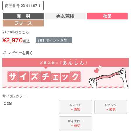
調節として暖房のない部屋でのお留守番ウエアとして開発いたしました。
商品番号
23-01107-1
空気をしっかり閉じ込めることで高い保温性を実現。
さらに、毛玉の発生を抑えるアンチピリング加工が施されており、耐久性に
優れています。
快適な着心地を保ちながら、寒い季節も暖かく過ごせる素材です。
¥
4,180
のところ
●本体：アンチピリングフリース(ポリエステル100%)
¥
2,970
●部分使い：テレコスパン(綿95%・ポリウレタン5%)
[
81
ポイント進呈 ]
税込
●日本製：MADE IN JAPAN
●伸縮性(5段階)：3
レビューを書く
●厚さ(5段階)：4
●お洗濯について：手洗い又は、洗濯ネットを使用。アイロンは、当て布を
して中温。 ファスナー・ボタン・面テープがある商品は、しっかり止めた状
態で洗濯をしてください。
国内の縫製工場と連携して、一つひとつ丁寧に仕上げています。心地よい着
心地をお楽しみください。
サイズ
カラー
なぜ猫に服を着せるの？
自由を好む猫にとって、服を着ることはストレスになることもあります。
C3S
3/レッド
6/ピンク
しかし、手術後の傷口を舐めるのを防いだり、皮膚トラブルや介護の際に
× 売切
× 売切
は、服が治癒を助けて生活を快適にします。
フルオブビガーは長年にわたり猫の習性や動きを研究し、「猫が嫌がらずに
8/イエロー
着てくれる服」を追求。多くの猫と飼い主さんに支持されています。
× 売切