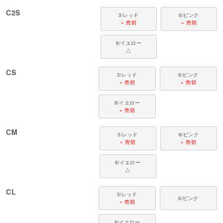
猫ちゃんの着用時のポイント
C2S
最初は歩き方がぎこちなくなったり、転んでしまうことも。慣れるまでは、
3/レッド
6/ピンク
そばで優しく見守ってあげてください。
× 売切
× 売切
対象猫種
8/イエロー
ラグドール、ペルシャ、アメリカン ショートヘアー、ブリティッシュ ショー
△
トヘアー、メインクーン、ノルウェージャン フォレスト キャット、シャムな
ど
CS
3/レッド
6/ピンク
× 売切
× 売切
8/イエロー
× 売切
CM
3/レッド
6/ピンク
× 売切
× 売切
8/イエロー
△
CL
3/レッド
6/ピンク
× 売切
8/イエロー