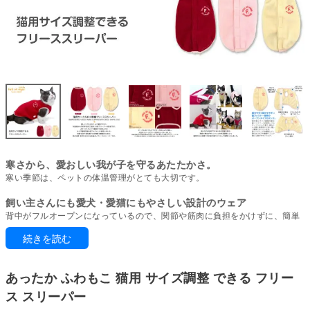
寒さから、愛おしい我が子を守るあたたかさ。
寒い季節は、ペットの体温管理がとても大切です。
飼い主さんにも愛犬・愛猫にもやさしい設計のウェア
背中がフルオープンになっているので、関節や筋肉に負担をかけずに、簡単
に着せたり脱がせたりできます。 シニアや療養中のケアに適しており、頭を
続きを読む
通すのが苦手な子にもストレスなく使えるのが魅力。また、パピーの初めて
の服としても気軽に取り入れやすい一着です。
あったか ふわもこ 猫用 サイズ調整 できる フリー
よりソフトタッチで着脱ができるようにサイズ調整可能な面ファスナーを採
用しました。
ス スリーパー
明け方の気温が下がるときの防寒対策や、高齢で寒さが辛いニャンコの体温