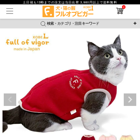
土日祝も13時までの注文は当日出荷 3,980円以上で送料無料
0
在庫なし商品
在庫なし商品を表示しない
検索・カテゴリ・注目キーワード
商品番号
＼注目ワード／
ジャージ
防蚊
腹巻
撥水レイン
ラッシュガード
並び順
接触冷感
おそろコーデ
背中開きアイテム
新着順
新作アイテム
価格が安い順
価格が高い順
レビュー数順
返品・交換について
ご利用ガイド
検索
詳細検索