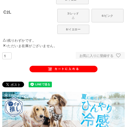
C2L
3/レッド
6/ピンク
△
8/イエロー
△
残りわずかです。
✕
ただいま在庫がございません。
お気に入りに登録する