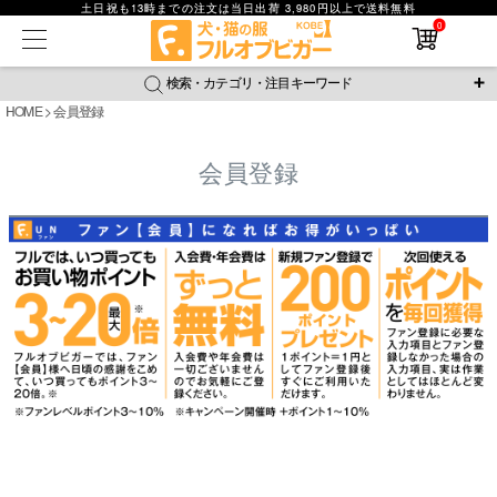
土日祝も13時までの注文は当日出荷 3,980円以上で送料無料
在庫なし商品
0
在庫なし商品を表示しない
検索・カテゴリ・注目キーワード
商品番号
HOME
会員登録
＼注目ワード／
会員登録
並び順
ジャージ
防蚊
腹巻
撥水レイン
ラッシュガード
新着順
接触冷感
おそろコーデ
背中開きアイテム
価格が安い順
価格が高い順
新作アイテム
レビュー数順
返品・交換について
ご利用ガイド
検索