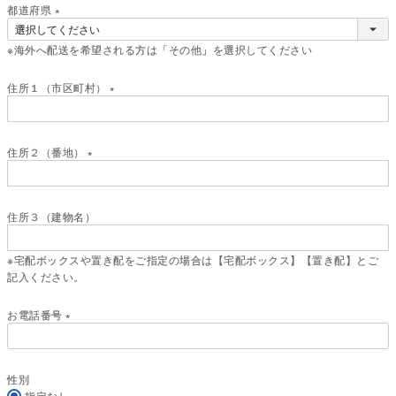
)
都道府県
(
※海外へ配送を希望される方は「その他」を選択してください
必
須
)
住所１（市区町村）
(
必
須
住所２（番地）
)
(
必
須
住所３（建物名）
)
※宅配ボックスや置き配をご指定の場合は【宅配ボックス】【置き配】とご
記入ください。
お電話番号
(
必
須
性別
)
指定なし