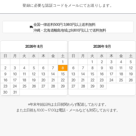
登録に必要な認証コードをメールにてお送りします。
全国一律送料500円 3,980円以上送料無料
沖縄・北海道離島地域は9,800円以上で送料無料
2026年 8月
2026年 9月
日
月
火
水
木
金
土
日
月
火
水
木
金
土
1
1
2
3
4
5
2
3
4
5
6
7
8
6
7
8
9
10
11
12
9
10
11
12
13
14
15
13
14
15
16
17
18
19
16
17
18
19
20
21
22
20
21
22
23
24
25
26
23
24
25
26
27
28
29
27
28
29
30
30
31
※年末年始以外は土日祝関わらず配送しております。
また土日祝も10:00～17:00は電話・メールなども対応しております。