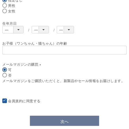
男性
女性
生年月日
お子様（ワンちゃん・猫ちゃん）の年齢
メールマガジンの購読
可
(
否
必
メールマガジンをご購読いただくと、新製品やセール情報をお届けします。
須
)
会員規約
に同意する
次へ