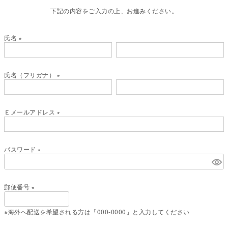
下記の内容をご入力の上、お進みください。
氏名
(
必
須
氏名（フリガナ）
)
(
必
須
Ｅメールアドレス
)
(
必
須
パスワード
)
(
必
須
郵便番号
)
(
必
※海外へ配送を希望される方は「000-0000」と入力してください
須