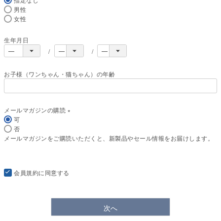
男性
女性
生年月日
お子様（ワンちゃん・猫ちゃん）の年齢
メールマガジンの購読
可
(
否
必
メールマガジンをご購読いただくと、新製品やセール情報をお届けします。
須
)
会員規約
に同意する
次へ