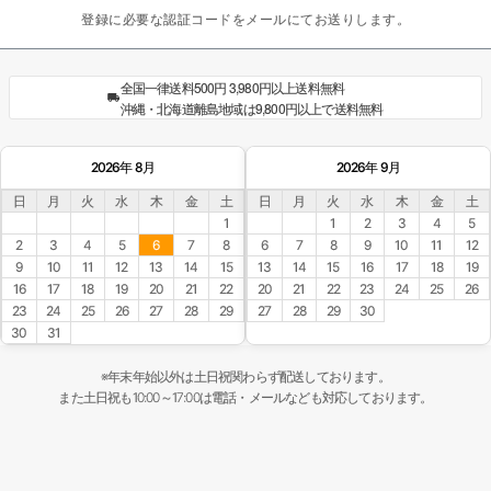
登録に必要な認証コードをメールにてお送りします。
全国一律送料500円 3,980円以上送料無料
沖縄・北海道離島地域は9,800円以上で送料無料
2026年 8月
2026年 9月
日
月
火
水
木
金
土
日
月
火
水
木
金
土
1
1
2
3
4
5
2
3
4
5
6
7
8
6
7
8
9
10
11
12
9
10
11
12
13
14
15
13
14
15
16
17
18
19
16
17
18
19
20
21
22
20
21
22
23
24
25
26
23
24
25
26
27
28
29
27
28
29
30
30
31
※年末年始以外は土日祝関わらず配送しております。
また土日祝も10:00～17:00は電話・メールなども対応しております。