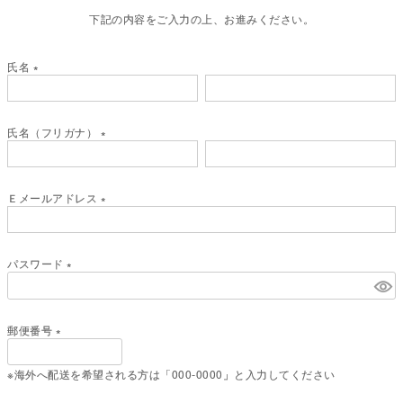
下記の内容をご入力の上、お進みください。
氏名
(
必
須
氏名（フリガナ）
)
(
必
須
Ｅメールアドレス
)
(
必
須
パスワード
)
(
必
須
郵便番号
)
(
必
※海外へ配送を希望される方は「000-0000」と入力してください
須