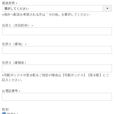
)
都道府県
(
※海外へ配送を希望される方は「その他」を選択してください
必
須
)
住所１（市区町村）
(
必
須
住所２（番地）
)
(
必
須
住所３（建物名）
)
※宅配ボックスや置き配をご指定の場合は【宅配ボックス】【置き配】とご
記入ください。
お電話番号
(
必
須
性別
)
指定なし