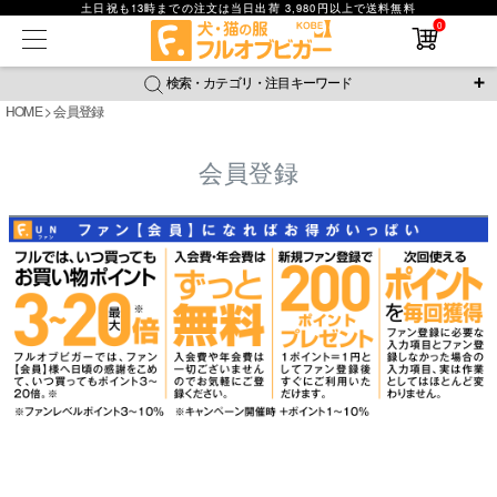
土日祝も13時までの注文は当日出荷 3,980円以上で送料無料
在庫なし商品
0
在庫なし商品を表示しない
検索・カテゴリ・注目キーワード
商品番号
HOME
会員登録
＼注目ワード／
会員登録
並び順
ジャージ
防蚊
腹巻
撥水レイン
ラッシュガード
新着順
接触冷感
おそろコーデ
背中開きアイテム
価格が安い順
価格が高い順
新作アイテム
レビュー数順
返品・交換について
ご利用ガイド
検索