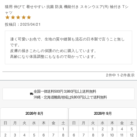
猫用 伸びて 着せやすい 抗菌 防臭 機能付き スキンウエア(R) 袖付き Tシ
ャツ
投稿日
2025/04/21
凄く可愛いお色で、生地の質や縫製も流石の日本製で言うこと無し
です。

皮膚の掻きこわしの保護のために購入しています。

高齢になり体温調整にもなるので助かっています。
2
件中
1
-
2
件表示
全国一律送料500円 3,980円以上送料無料
沖縄・北海道離島地域は9,800円以上で送料無料
2026年 8月
2026年 9月
日
月
火
水
木
金
土
日
月
火
水
木
金
土
1
1
2
3
4
5
2
3
4
5
6
7
8
6
7
8
9
10
11
12