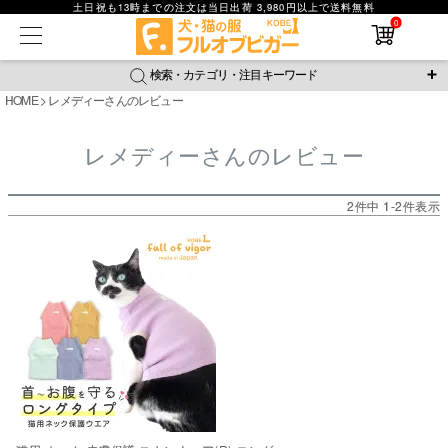
土日祝も13時までの注文は当日出荷 3,980円以上で送料無料
在庫なし商品
0
在庫なし商品を表示しない
検索・カテゴリ・注目キーワード
商品番号
HOME
レメディーさんのレビュー
＼注目ワード／
レメディーさんのレビュー
並び順
ジャージ
防蚊
腹巻
撥水レイン
ラッシュガード
新着順
接触冷感
おそろコーデ
背中開きアイテム
価格が安い順
2
件中
1
-
2
件表示
価格が高い順
新作アイテム
レビュー数順
返品・交換について
ご利用ガイド
検索