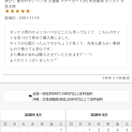
伸びて 着せやすい ベア天 介護服 マナーガード(R) 男女兼用 ダックス 小
型犬用
投稿日
2021/11/13
ダックス用のオムツカバーがどこにも売ってなくて、こちらのサイ
トを見つけて初めて購入致しました。

サイズが心配だったんですがちょうど良くて、生地も柔らかい素材
なので着けても安心です。

また機会があれば購入させていただきます(*´﹀`*)

ぁりがとぅございました✩.*˚
1
件中
1
-
1
件表示
全国一律送料500円 3,980円以上送料無料
沖縄・北海道離島地域は9,800円以上で送料無料
2026年 8月
2026年 9月
日
月
火
水
木
金
土
日
月
火
水
木
金
土
1
1
2
3
4
5