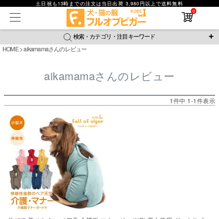
土日祝も13時までの注文は当日出荷 3,980円以上で送料無料
在庫なし商品
0
在庫なし商品を表示しない
検索・カテゴリ・注目キーワード
商品番号
HOME
aikamamaさんのレビュー
＼注目ワード／
aikamamaさんのレビュー
並び順
ジャージ
防蚊
腹巻
撥水レイン
ラッシュガード
新着順
接触冷感
おそろコーデ
背中開きアイテム
価格が安い順
1
件中
1
-
1
件表示
価格が高い順
新作アイテム
レビュー数順
返品・交換について
ご利用ガイド
検索