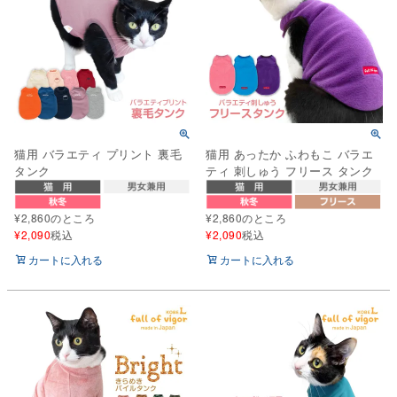
猫用 バラエティ プリント 裏毛
猫用 あったか ふわもこ バラエ
タンク
ティ 刺しゅう フリース タンク
¥
2,860
のところ
¥
2,860
のところ
¥
2,090
税込
¥
2,090
税込
カートに入れる
カートに入れる