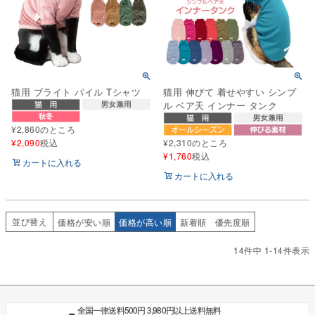
猫用 ブライト パイル Tシャツ
猫用 伸びて 着せやすい シンプ
ル ベア天 インナー タンク
¥
2,860
のところ
¥
2,090
税込
¥
2,310
のところ
¥
1,760
税込
カートに入れる
カートに入れる
並び替え
価格が安い順
価格が高い順
新着順
優先度順
14
件中
1
-
14
件表示
全国一律送料500円 3,980円以上送料無料