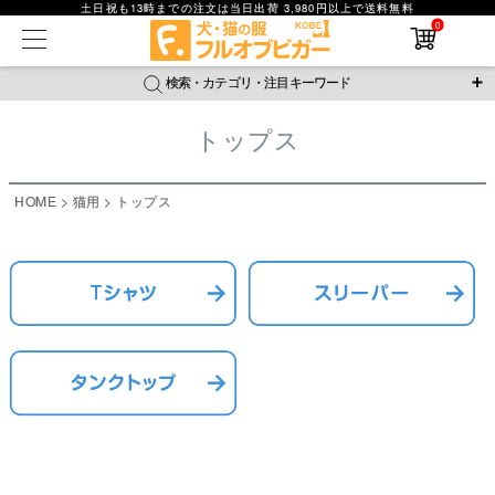
土日祝も13時までの注文は当日出荷 3,980円以上で送料無料
在庫なし商品
0
在庫なし商品を表示しない
検索・カテゴリ・注目キーワード
商品番号
トップス
＼注目ワード／
並び順
ジャージ
防蚊
腹巻
撥水レイン
ラッシュガード
HOME
猫用
トップス
新着順
接触冷感
おそろコーデ
背中開きアイテム
価格が安い順
価格が高い順
新作アイテム
レビュー数順
返品・交換について
ご利用ガイド
検索