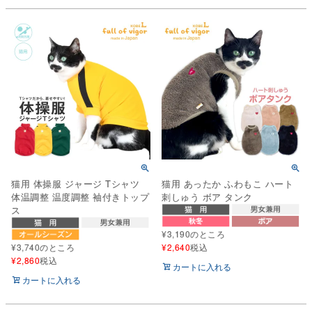
猫用 体操服 ジャージ Tシャツ
猫用 あったか ふわもこ ハート
体温調整 温度調整 袖付きトップ
刺しゅう ボア タンク
ス
¥
3,190
のところ
¥
3,740
のところ
¥
2,640
税込
¥
2,860
税込
カートに入れる
カートに入れる