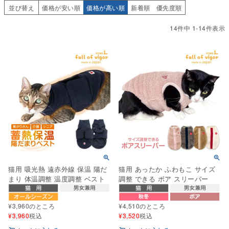
並び替え
価格が安い順
価格が高い順
新着順
優先度順
14
件中
1
-
14
件表示
猫用 吸光熱 遠赤外線 保温 陽だ
猫用 あったか ふわもこ サイズ
まり 体温調整 温度調整 ベスト
調整 できる ボア スリーパー
¥
3,960
のところ
¥
4,510
のところ
¥
3,960
税込
¥
3,520
税込