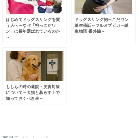
ドッグスリング抱っこだワン
はじめてドッグスリングを買
ドッグスリングのnote記事一覧 →
誕生秘話～フルオブビガー誕
う人へ～なぜ「抱っこだワ
生物語 番外編～
ン」は長年選ばれているのか
～
もしもの時の通院・災害対策
について～犬猫と暮らす上で
知っておくべき事～
商品ラインナップ