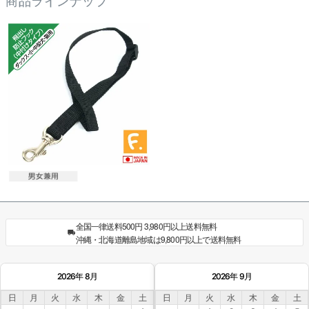
全国一律送料500円 3,980円以上送料無料
沖縄・北海道離島地域は9,800円以上で送料無料
2026年 8月
2026年 9月
日
月
火
水
木
金
土
日
月
火
水
木
金
土