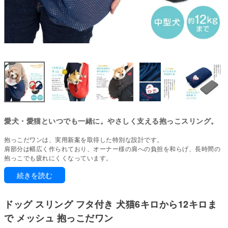
愛犬・愛猫といつでも一緒に。やさしく支える抱っこスリング。
抱っこだワンは、実用新案を取得した特別な設計です。
肩部分は幅広く作られており、オーナー様の肩への負担を和らげ、長時間の
抱っこでも疲れにくくなっています。
ワンちゃんやネコちゃんは、オーナー様に抱っこされることでリラックスし
続きを読む
やすくなります。吠えていたワンちゃんも、驚くほど落ち着くことが多いで
す。
※ご利用の公共交通機関によっては使用を制限している場合もありますの
ドッグ スリング フタ付き 犬猫6キロから12キロま
で、事前にご確認ください。
で メッシュ 抱っこだワン
通気性に優れ、暑い日でも涼しい丈夫なメッシュ素材を使用した「軽量・コ