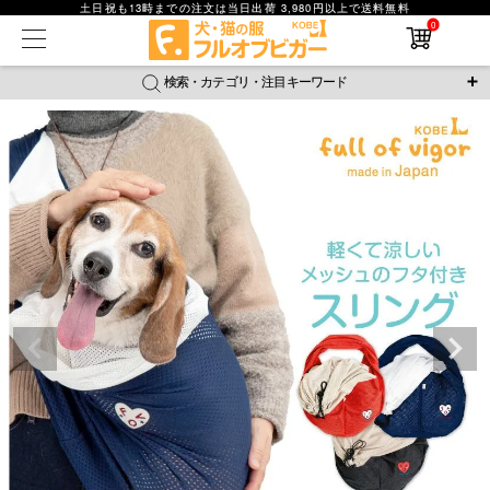
土日祝も13時までの注文は当日出荷 3,980円以上で送料無料
0
在庫なし商品
在庫なし商品を表示しない
検索・カテゴリ・注目キーワード
商品番号
＼注目ワード／
ジャージ
防蚊
腹巻
撥水レイン
ラッシュガード
並び順
接触冷感
おそろコーデ
背中開きアイテム
新着順
新作アイテム
価格が安い順
価格が高い順
レビュー数順
返品・交換について
ご利用ガイド
検索
詳細検索