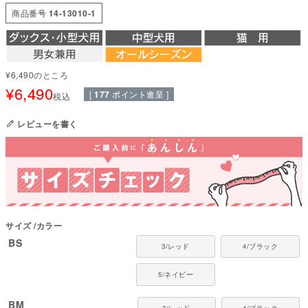
ンパクト」なドッグスリング。携帯にも便利で、豊富なカラーバリエーショ
商品番号
14-13010-1
ンからファッションに合わせてお好みの色を選べます。洗濯に強く、いつで
も清潔な状態を保てます。
底部に意図的に取り付けられたループは、ワンちゃんが飛び出そうとした際
に、底に固定されていることで脱出を防ぎ、同時に首吊り状態になるリスク
を減らすよう設計されています。
¥
6,490
のところ
¥
6,490
軽量・コンパクトで持ち運びにも便利。未使用時はカバンにスッポリと入る
[
177
ポイント進呈 ]
税込
シンプル&コンパクト設計。
レビューを書く
●本体：プラスリッチ(ポリエステル100%)
●部分使い：Eウーリーメッシュ(ポリエステル100%)
●日本製：MADE IN JAPAN
●伸縮性(5段階)：2
●厚さ(5段階)：1
●お洗濯について：手洗い又は、洗濯ネットを使用。アイロンは、当て布を
して中温。 ファスナー・ボタン・面テープがある商品は、しっかり止めた状
態で洗濯をしてください
サイズ
カラー
国内の縫製工場と連携して、一つひとつ丁寧に仕上げています。心地よい着
BS
3/レッド
4/ブラック
心地をお楽しみください。
5/ネイビー
BM