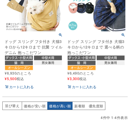
ドッグ スリング フタ付き 犬猫3
ドッグ スリング フタ付き 犬猫3
キロから12キロまで 抗菌 ツイル
キロから12キロまで 選べる柄の
デニム 抱っこだワン
抱っこだワン
¥
6,930
のところ
¥
6,490
のところ
¥
5,500
税込
¥
3,300
税込
カートに入れる
カートに入れる
並び替え
価格が安い順
価格が高い順
新着順
優先度順
4
件中
1
-
4
件表示