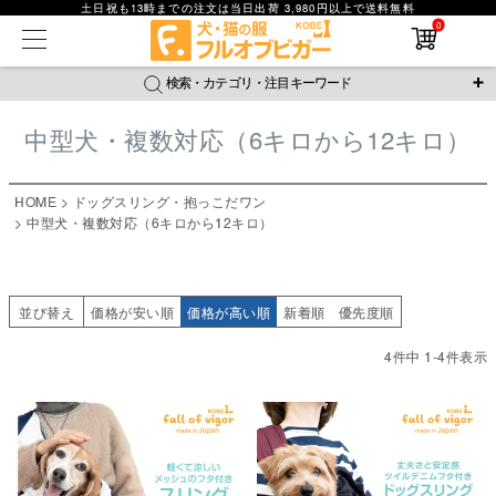
土日祝も13時までの注文は当日出荷 3,980円以上で送料無料
在庫なし商品
0
在庫なし商品を表示しない
検索・カテゴリ・注目キーワード
商品番号
中型犬・複数対応（6キロから12キロ）
＼注目ワード／
並び順
ジャージ
防蚊
腹巻
撥水レイン
ラッシュガード
HOME
ドッグスリング・抱っこだワン
新着順
接触冷感
おそろコーデ
背中開きアイテム
中型犬・複数対応（6キロから12キロ）
価格が安い順
価格が高い順
新作アイテム
レビュー数順
返品・交換について
ご利用ガイド
検索
並び替え
価格が安い順
価格が高い順
新着順
優先度順
4
件中
1
-
4
件表示