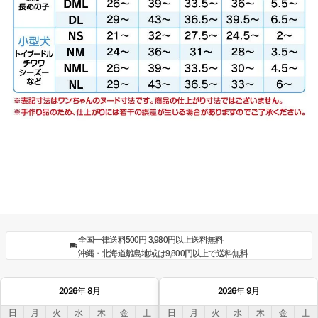
全国一律送料500円 3,980円以上送料無料
沖縄・北海道離島地域は9,800円以上で送料無料
2026年 8月
2026年 9月
日
月
火
水
木
金
土
日
月
火
水
木
金
土