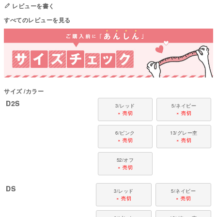
●パッチ部分：T/C40パイル(綿76%・ポリエステル24%)
レビューを書く
●日本製：MADE IN JAPAN
すべてのレビューを見る
●伸縮性(5段階)：3
●厚さ(5段階)：4
●お洗濯について：手洗い又は、洗濯ネットを使用。当て布をして中温。フ
ァスナー・ボタン・面テープがある商品は、しっかり止めた状態で洗濯をし
てください。
国内の縫製工場と連携して、一つひとつ丁寧に仕上げています。心地よい着
心地をお楽しみください。
サイズ
カラー
対象犬種：
カニンヘン・ミニチュアダックス、ダックスフンド、シーズー、チワワ、パ
D2S
3/レッド
5/ネイビー
ピヨン、ポメラニアン、マルチーズ、トイプードル、ミニチュアシュナウザ
× 売切
× 売切
ー、ヨークシャーテリアなど
6/ピンク
13/グレー杢
× 売切
× 売切
52/オフ
× 売切
DS
3/レッド
5/ネイビー
× 売切
× 売切