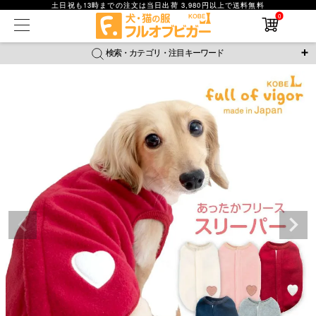
土日祝も13時までの注文は当日出荷 3,980円以上で送料無料
0
在庫なし商品
在庫なし商品を表示しない
検索・カテゴリ・注目キーワード
商品番号
＼注目ワード／
ジャージ
防蚊
腹巻
撥水レイン
ラッシュガード
並び順
接触冷感
おそろコーデ
背中開きアイテム
新着順
新作アイテム
価格が安い順
価格が高い順
レビュー数順
返品・交換について
ご利用ガイド
検索
詳細検索