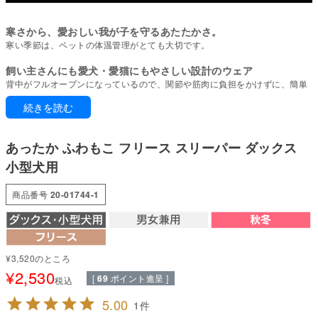
寒さから、愛おしい我が子を守るあたたかさ。
寒い季節は、ペットの体温管理がとても大切です。
飼い主さんにも愛犬・愛猫にもやさしい設計のウェア
背中がフルオープンになっているので、関節や筋肉に負担をかけずに、簡単
に着せたり脱がせたりできます。
続きを読む
シニアや療養中のケアに適しており、頭を通すのが苦手な子にもストレスな
く使えるのが魅力。また、パピーの初めての服としても気軽に取り入れやす
い一着です。
あったか ふわもこ フリース スリーパー ダックス
空気をしっかり閉じ込めることで高い保温性を実現。
小型犬用
さらに、毛玉の発生を抑えるアンチピリング加工が施されており、耐久性に
優れています。
商品番号
20-01744-1
快適な着心地を保ちながら、寒い季節も暖かく過ごせる素材です。
寒がりさん、パピーから介護・シニアまで。寒い季節の保温・寒さ対策に。
背中部分はスナップテープだから面テープよりも着脱やお手入れも楽ちん♪
ハートパッチが映えるシンプルなデザインが魅力のフリーススリーパーは
¥
3,520
のところ
快適な着心地を保ちながら、寒い季節も暖かく可愛く過ごせるアイテムで
¥
2,530
す。
[
69
ポイント進呈 ]
税込
●本体：アンチピリングフリース(ポリエステル100%)
5.00
1
●部分使い：20スパンテレコ(綿95%・ポリウレタン5%)