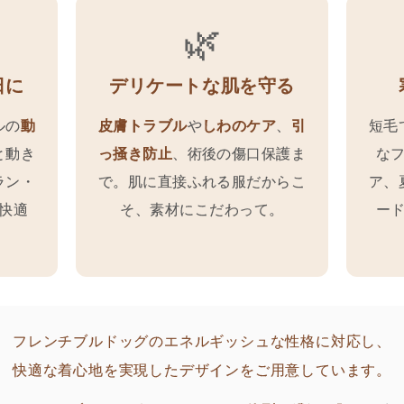
🌿
日に
デリケートな肌を守る
ルの
動
皮膚トラブル
や
しわのケア
、
引
短毛
と動き
っ掻き防止
、術後の傷口保護ま
な
ラン・
で。肌に直接ふれる服だからこ
ア、
快適
そ、素材にこだわって。
ー
フレンチブルドッグのエネルギッシュな性格に対応し、
快適な着心地を実現したデザインをご用意しています。