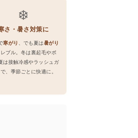
❄️
寒さ・暑さ対策に
で
寒がり
、でも夏は
暑がり
フレブル。冬は裏起毛やボ
夏は接触冷感やラッシュガ
ドで、季節ごとに快適に。