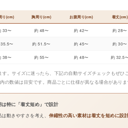
周り(cm)
胸周り(cm)
お腹周り(cm)
着丈(cm)
 33〜
約 48〜
約 42〜
約 28〜
 35.5〜
約 51.5〜
約 45〜
約 30〜
 38〜
約 55〜
約 48〜
約 32.5
ります。サイズに迷ったら、下記の自動サイズチェックもぜひ
 表内の数値は目安です。商品ごとに仕様が異なる場合がありま
用は特に「着丈短め」で設計
品は動きやすさを考え、
伸縮性の高い素材は着丈を短めに設