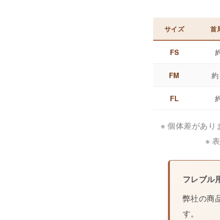
サイズ
首
FS
約
FM
約
FL
約
※ 個体差があ
※
フレブル
弊社の商
す。