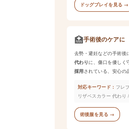
ドッグプレイを見る →
🏥
手術後のケアに
去勢・避妊などの手術後
代わり
に、傷口を優しく
採用
されている、安心の
フレブ
リザベスカラー 代わり /
術後服を見る →