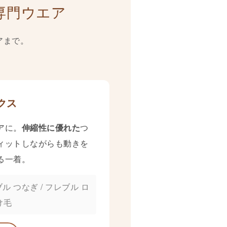
専門ウエア
アまで。
クス
アに。
伸縮性に優れた
つ
ィットしながらも動きを
る一着。
ル つなぎ / フレブル ロ
け毛