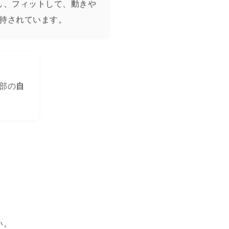
し、フィットして、動きや
持されています。
部の
自
い。