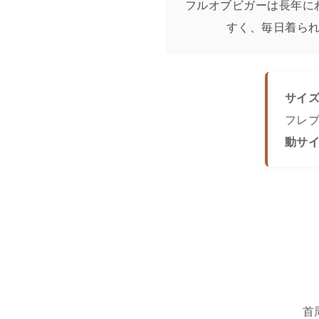
フルオブビガーは長年に
すく、毎日着ら
サイ
フレ
動サ
首