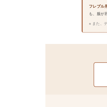
フレブル
も、服が
※ また