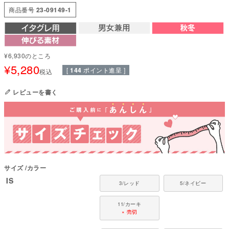
KARUISH素材とは
商品番号
23-09149-1
熱を閉じ込めて保温し、滑らかな肌触りを実現した軽量で肉厚な保温ニット
素材です。
寒い日のお散歩時に、防寒着との重ね着にもおススメです。
東レが開発した「KARUISH」は、耐摩耗性に優れたフィラメントと起毛糸
を裏面に接結し、特殊な編み組織で表面から見えない構造になっています。
¥
6,930
のところ
これにより、従来のスパン素材や起毛素材より、格段に耐摩耗性が向上しま
¥
5,280
した。
[
144
ポイント進呈 ]
税込
さらに、2層構造にすることで素材のボリューム感も増し、優れた保温性と
耐久性を両立しています。
レビューを書く
●本体：KARUISHI(ナイロン58%ポリエステル37%・ポリウレタン5%)
●日本製：MADE IN JAPAN
●伸縮性(5段階)：5
●厚さ(5段階)：3
●お洗濯について：手洗い又は、洗濯ネットを使用。アイロンは、当て布を
して中温。 ファスナー・ボタン・面テープがある商品は、しっかり止めた状
態で洗濯をしてください
サイズ
カラー
国内の縫製工場と連携して、一つひとつ丁寧に仕上げています。心地よい着
IS
3/レッド
5/ネイビー
心地をお楽しみください。
11/カーキ
弊社のラッシュガードは、浅瀬での川遊びや雪遊び・雨上がりの泥はね防止
× 売切
など、日常使いを想定して企画・制作しております。 ただし、水泳のように
全身がしっかり濡れる状況では、生地の重みでズレやすくなり、犬への負担