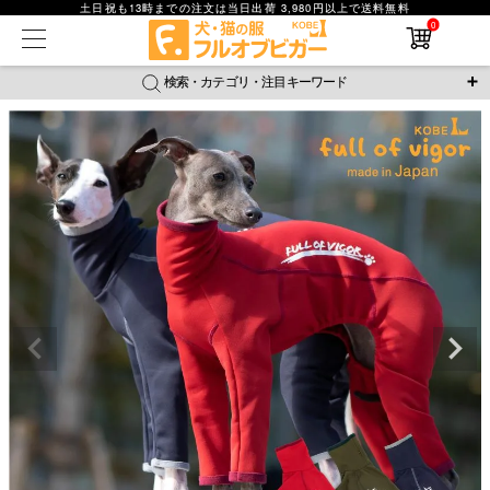
土日祝も13時までの注文は当日出荷 3,980円以上で送料無料
0
在庫なし商品
在庫なし商品を表示しない
検索・カテゴリ・注目キーワード
商品番号
＼注目ワード／
ジャージ
防蚊
腹巻
撥水レイン
ラッシュガード
並び順
接触冷感
おそろコーデ
背中開きアイテム
新着順
新作アイテム
価格が安い順
価格が高い順
レビュー数順
返品・交換について
ご利用ガイド
検索
詳細検索