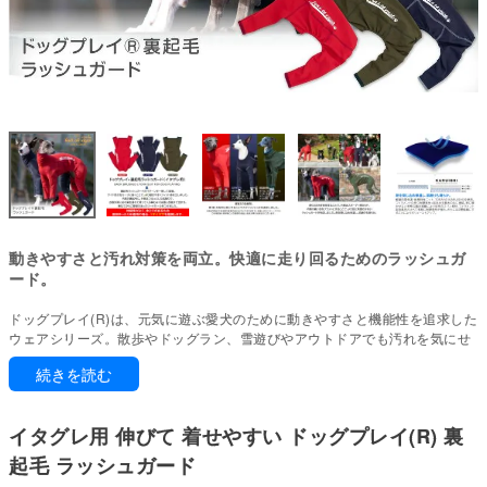
動きやすさと汚れ対策を両立。快適に走り回るためのラッシュガ
ード。
ドッグプレイ(R)は、元気に遊ぶ愛犬のために動きやすさと機能性を追求した
ウェアシリーズ。散歩やドッグラン、雪遊びやアウトドアでも汚れを気にせ
ず思いきり楽しめます。
続きを読む
お手入れも簡単で、毎日のケアがぐっとラクに。
ぽっちゃり体型でもしっかりフィット。
イタグレ用 伸びて 着せやすい ドッグプレイ(R) 裏
驚くほど伸縮性が高く、体にやさしく寄り添います。締めつけ感がなく快適
な着心地で、動きやすさも十分に保っています。
起毛 ラッシュガード