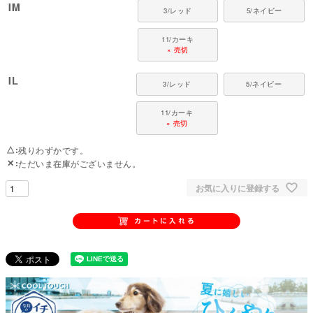
IM
や脱げる恐れがございます。
3/レッド
5/ネイビー
そのため、泳ぐことを主目的としたご使用は推奨しておりません。何卒ご理
解くださいますようお願い申し上げます。
11/カーキ
× 売切
こちらの商品は24-09094-1：イタグレ用裏起毛ラッシュガードよりも袖丈、
着丈が長くなっております。
IL
3/レッド
5/ネイビー
対象犬種
11/カーキ
× 売切
△
残りわずかです。
✕
ただいま在庫がございません。
お気に入りに登録する