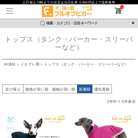
土日祝も13時までの注文は当日出荷 3,980円以上で送料無料
在庫なし商品
0
在庫なし商品を表示しない
検索・カテゴリ・注目キーワード
商品番号
トップス（タンク・パーカー・スリーパ
＼注目ワード／
ーなど）
並び順
ジャージ
防蚊
腹巻
撥水レイン
ラッシュガード
新着順
接触冷感
おそろコーデ
背中開きアイテム
価格が安い順
HOME
イタグレ用
トップス（タンク・パーカー・スリーパーなど）
価格が高い順
新作アイテム
レビュー数順
返品・交換について
ご利用ガイド
検索
並び替え
価格が安い順
価格が高い順
新着順
優先度順
2
件中
1
-
2
件表示