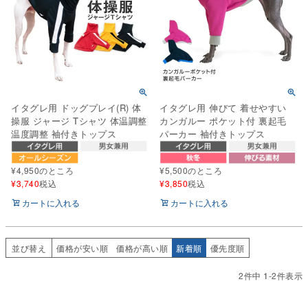
イタグレ用 ドッグプレイ(R) 体
イタグレ用 伸びて 着せやすい
操服 ジャージ Tシャツ 体温調整
カンガルー ポケット付 裏起毛
温度調整 袖付きトップス
パーカー 袖付きトップス
¥
4,950
のところ
¥
5,500
のところ
¥
3,740
税込
¥
3,850
税込
カートに入れる
カートに入れる
並び替え
価格が安い順
価格が高い順
新着順
優先度順
2
件中
1
-
2
件表示