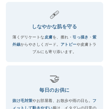
🩹
しなやかな肌を守る
薄くデリケートな
を、擦れ・
・
皮膚
引っ掻き
紫
からやさしくガード。
や皮膚トラ
外線
アトピー
ブルにも寄り添います。
🤝
毎日のお供に
やお部屋着、お散歩や雨の日も。
抜け毛対策
フ
服は、イタグレの日常の
ィットして動きやすい