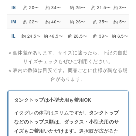
IS
約 20〜
約 34〜
約 25〜
約 31.5〜
約 3〜
IM
約 22〜
約 40〜
約 26〜
約 35〜
約 5〜
IL
約 24.5〜
約 46.5〜
約 28.5〜
約 39〜
約 6.5〜
※ 個体差があります。サイズに迷ったら、下記の自動
サイズチェックもぜひご利用ください。
※ 表内の数値は目安です。商品ごとに仕様が異なる場
合があります。
タンクトップは小型犬用も着用OK
イタグレの体型はスリムですが、
タンクトップ
などのトップス類は、ダックス・小型犬用のサ
選択肢が広がるた
イズもご着用いただけます。