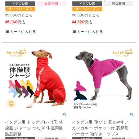
¥
5,060
のところ
¥
6,600
のところ
¥
5,060
税込
¥
4,620
税込
カートに入れる
カートに入れる
イタグレ用 ドッグプレイ(R) 体
イタグレ用 伸びて 着せやすい
操服 ジャージ つなぎ 体温調整
カンガルー ポケット付 裏起毛
温度調整
パーカー 袖付きトップス