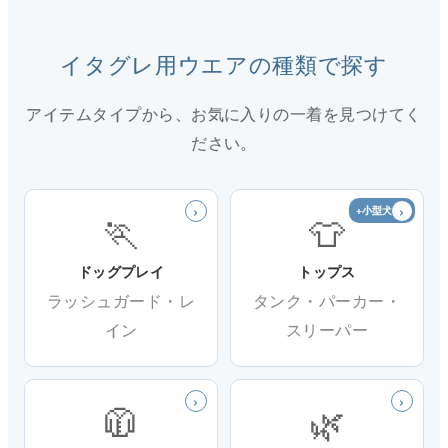
イタグレ用ウエアの種類で探す
アイテムタイプから、お気に入りの一着を見つけてく
ださい。
›
›
+小型犬OK
🏃
👕
ドッグプレイ
トップス
ラッシュガード・レ
タンク・パーカー・
イン
スリーパー
›
›
🧥
🌿