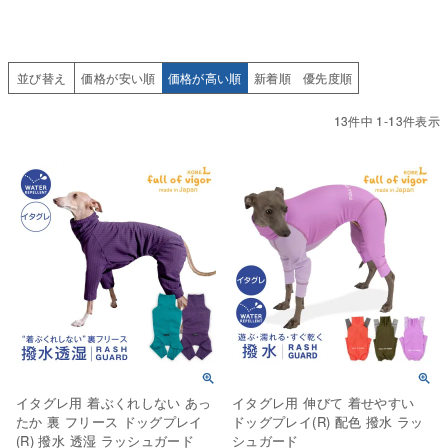
並び替え
価格が安い順
価格が高い順
新着順
優先度順
13
件中
1
-
13
件表示
イタグレ用 着ぶくれしない あっ
イタグレ用 伸びて 着せやすい
たか 裏 フリース ドッグプレイ
ドッグプレイ(R) 配色 撥水 ラッ
(R) 撥水 透湿 ラッシュガード
シュガード