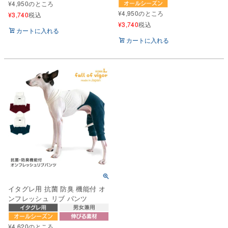
¥
4,950
のところ
¥
4,950
のところ
¥
3,740
税込
¥
3,740
税込
カートに入れる
カートに入れる
イタグレ用 抗菌 防臭 機能付 オ
ンフレッシュ リブ パンツ
¥
4,620
のところ