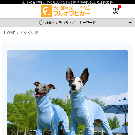
土日祝も13時までの注文は当日出荷 3,980円以上で送料無料
在庫なし商品
0
在庫なし商品を表示しない
検索・カテゴリ・注目キーワード
商品番号
HOME
イタグレ用
＼注目ワード／
並び順
ジャージ
防蚊
腹巻
撥水レイン
ラッシュガード
新着順
接触冷感
おそろコーデ
背中開きアイテム
価格が安い順
価格が高い順
新作アイテム
レビュー数順
返品・交換について
ご利用ガイド
検索