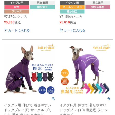
¥
7,370
のところ
¥
7,150
のところ
¥
5,830
税込
¥
5,610
税込
カートに入れる
カートに入れる
イタグレ用 伸びて 着せやすい
イタグレ用 伸びて 着せやすい
ドッグプレイ(R) サークル プリ
ドッグプレイ(R) 裏起毛 ラッシ
ント 撥水 ラッシュガード
ュガード