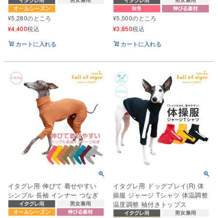
¥
5,280
のところ
¥
5,500
のところ
¥
4,400
税込
¥
3,850
税込
カートに入れる
カートに入れる
イタグレ用 伸びて 着せやすい
イタグレ用 ドッグプレイ(R) 体
シンプル 長袖 インナー つなぎ
操服 ジャージ Tシャツ 体温調整
温度調整 袖付きトップス