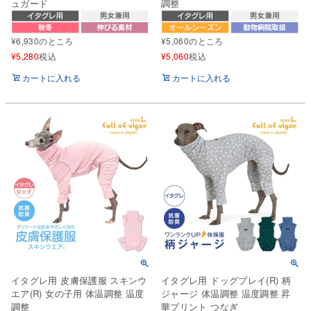
ュガード
調整
¥
6,930
のところ
¥
5,060
のところ
¥
5,280
税込
¥
5,060
税込
カートに入れる
カートに入れる
イタグレ用 皮膚保護服 スキンウ
イタグレ用 ドッグプレイ(R) 柄
エア(R) 女の子用 体温調整 温度
ジャージ 体温調整 温度調整 昇
調整
華プリント つなぎ