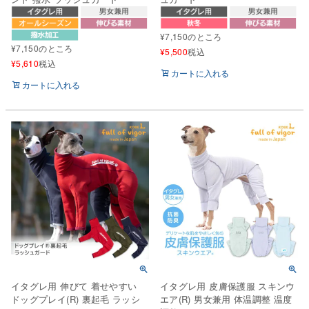
¥
7,150
のところ
¥
7,150
のところ
¥
5,500
税込
¥
5,610
税込
カートに入れる
カートに入れる
イタグレ用 伸びて 着せやすい
イタグレ用 皮膚保護服 スキンウ
ドッグプレイ(R) 裏起毛 ラッシ
エア(R) 男女兼用 体温調整 温度