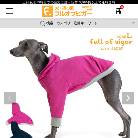
土日祝も13時までの注文は当日出荷 3,980円以上で送料無料
0
在庫なし商品
在庫なし商品を表示しない
検索・カテゴリ・注目キーワード
商品番号
＼注目ワード／
ジャージ
防蚊
腹巻
撥水レイン
ラッシュガード
並び順
接触冷感
おそろコーデ
背中開きアイテム
新着順
新作アイテム
価格が安い順
価格が高い順
レビュー数順
返品・交換について
ご利用ガイド
検索
詳細検索