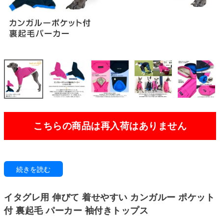
こちらの商品は再入荷はありません
とことん動きやすく着せやすさにこだわったパーカーを。
続きを読む
外側はつるっとした肌触りで、内側は裏起毛になっているパーカーは、お散
歩時に枯れ葉を連れて帰ってくる事もなく快適にお散歩ができる前足ありの
パーカーが登場しました。重ね着もぜひ楽しんで。
イタグレ用 伸びて 着せやすい カンガルー ポケット
Hotなピンクはキュートさを、Coolなネイビーはかっこよさを演出してくれ
付 裏起毛 パーカー 袖付きトップス
ます。