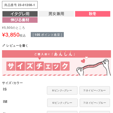
肌に触れる内側は裏起毛であたたかく、外側はツルッとした肌触りで秋～春
商品番号
23-01208-1
先まで葉っぱを連れて帰ってくることもなくあたたかくお散歩が楽しめま
す。
ぽっちゃり体型でもしっかりフィット。
驚くほど伸縮性が高く、体にやさしく寄り添います。締めつけ感がなく快適
¥
5,500
のところ
な着心地で、動きやすさも十分に保っています。
¥
3,850
[
105
ポイント進呈 ]
税込
KARUISH素材とは
熱を閉じ込めて保温し、滑らかな肌触りを実現した軽量で肉厚な保温ニット
レビューを書く
素材です。
寒い日のお散歩時に、防寒着との重ね着にもおススメです。
東レが開発した「KARUISH」は、耐摩耗性に優れたフィラメントと起毛糸
を裏面に接結し、特殊な編み組織で表面から見えない構造になっています。
これにより、従来のスパン素材や起毛素材より、格段に耐摩耗性が向上しま
した。
さらに、2層構造にすることで素材のボリューム感も増し、優れた保温性と
耐久性を両立しています。
サイズ
カラー
●本体：KARUISHI(ナイロン58%・ポリエステル37%・ポリウレタン5%)
IS
6/ピンク×グレー
7/ネイビー×ブルー
●日本製：MADE IN JAPAN
●伸縮性(5段階)：5
IM
●厚さ(5段階)：3
6/ピンク×グレー
7/ネイビー×ブルー
●お洗濯について：手洗い又は、洗濯ネットを使用。アイロンは、当て布を
して中温。 ファスナー・ボタン・面テープがある商品は、しっかり止めた状