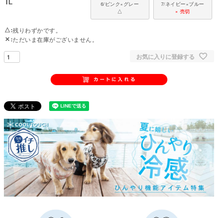
IL
6/ピンク×グレー
7/ネイビー×ブルー
態で洗濯をしてください
△
× 売切
国内の縫製工場と連携して、一つひとつ丁寧に仕上げています。心地よい着
△
残りわずかです。
心地をお楽しみください。
✕
ただいま在庫がございません。
対象犬種
お気に入りに登録する