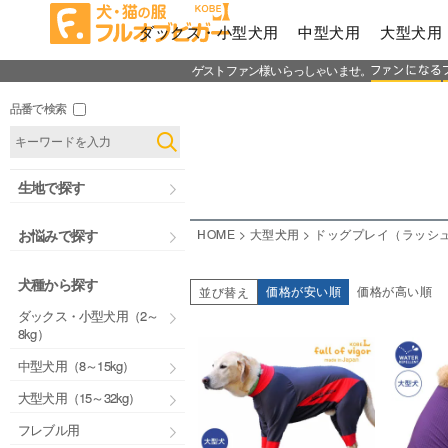
ダックス・小型犬用
中型犬用
大型犬用
ゲストファン様いらっしゃいませ。
品番で検索
生地で探す
HOME
大型犬用
ドッグプレイ（ラッシ
お悩みで探す
犬種から探す
価格が安い順
価格が高い順
並び替え
ダックス・小型犬用（2～
8kg）
中型犬用（8～15kg）
大型犬用（15～32kg）
フレブル用