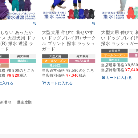
しない あったか
大型犬用 伸びて 着せやす
大型犬用 伸びて 
ース 大型犬用 ドッ
い ドッグプレイ(R) サーク
い ドッグプレイ(R
R) 撥水 透湿 ラ
ル プリント 撥水 ラッシュ
撥水 ラッシュガ
ガード
ガード
当店通常価格
¥
8,58
当店特別価格
¥
7,04
価格
¥
8,800
のところ
当店通常価格
¥
8,580
のところ
価格
¥
6,820
税込
当店特別価格
¥
7,040
税込
カートに入れる
に入れる
カートに入れる
新着順
優先度順