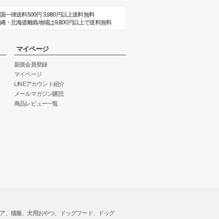
国一律送料500円 3,980円以上送料無料
縄・北海道離島地域は9,800円以上で送料無料
マイページ
新規会員登録
マイページ
LINEアカウント紹介
メールマガジン購読
商品レビュー一覧
トウエア、猫服、犬用おやつ、ドッグフード、ドッグ