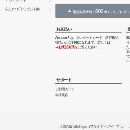
ALL1111円 ワゴンsale
200
新規会員登録で
ポイントプレゼン
お支払い
Amazon Pay、クレジットカード、銀行振込、
商
後払いがご利用になれます。詳しくは
り
→お支払方法
をご覧ください。
た
返
で
い
サポート
ご利用ガイド
会社案内
犬猫の服 full of vigor（フルオブビ