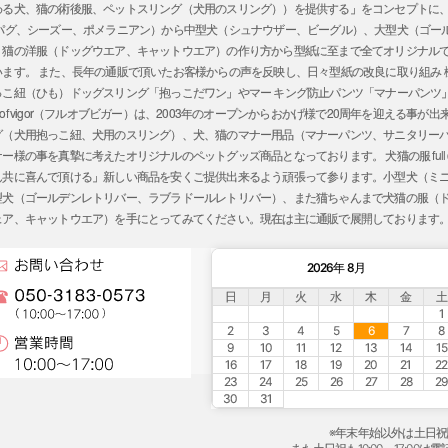
わる犬、猫の術後服、ペットスリング（犬用のスリング））を提供する」をコンセプトに
、パグ、シーズー、ポメラニアン）から中型犬（シュナウザー、ビーグル）、大型犬（ゴー
、猫の洋服（ドッグウエア、キャットウエア）の作り方から型紙に至まで全てオリジナル
ます。 また、長年の通販で頂いたお客様からの声を反映し、日々型紙の改良に取り組み
っこ紐（ひも）ドッグスリング「抱っこだワン」やマー キング防止パンツ「マナーパンツ
l of vigor（フルオブビガー）は、2003年のオープンからおかげ様で20周年を迎える
グ（犬用抱っこ紐、犬用のスリング）、犬、猫のマナー用品（マナーパンツ、サニタリー
の事を真摯に考えたオリジナルのペットグッズ商品となっております。 犬猫の服 full of 
ん共に喜んで頂ける」新しい商品を安くご提供出来るよう頑張って参ります。小型犬（ミ
型犬（ゴールデンレトリバー、ラブラドールレトリバー）、また猫ちゃんまで犬猫の服（
ェア、キャットウエア）を手にとってみてください。現在は主に通販で展開しております
2026年 8月
日
月
火
水
木
金
土
1
2
3
4
5
6
7
8
9
10
11
12
13
14
15
16
17
18
19
20
21
22
23
24
25
26
27
28
29
30
31
※年末年始以外は土日