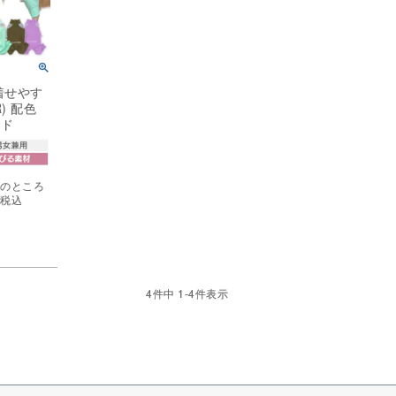
着せやす
) 配色
ード
0
のところ
0
税込
4
件中
1
-
4
件表示