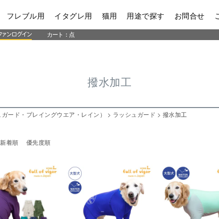
フレブル用
イタグレ用
猫用
用途で探す
お問合せ
カート：
点
撥水加工
ュガード・プレイングウエア・レイン）
ラッシュガード
撥水加工
新着順
優先度順