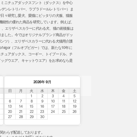
、ミニチュアダックスフント（ダックス）を中心
ルデンレトリバー、ラブラドールレトリバー）ま
で日々研究し愛犬、愛猫にピッタリの犬服、猫服
 機能性の優れた商品を研究しています。例えば、
」、エリザベスカラーに代わる犬、猫の術後服は
事が出来ました。今ではオリジナルブランド商品がドッ
パンツ）、エリザベスカラーに代わる犬猫用介護
vigor（フルオブビガー）では、新たな10年に
ニチュアダックス、コーギー、トイプードル、チ
ドッグウエア、キャットウエア）をお求めなら是
。
2026年 9月
日
月
火
水
木
金
土
1
2
3
4
5
6
7
8
9
10
11
12
13
14
15
16
17
18
19
20
21
22
23
24
25
26
27
28
29
30
祝関わらず配送しております。