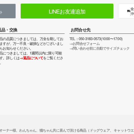
全
LINEお友達追加
ト
沖
返品・交換
お問合せ先
品の品質につきましては、万全を期してお
TEL：050-3183-0573(10:00〜17:00)
ますが、万一不良・破損などがございまし
→お問合せフォーム
らお知らせください。
→問い合わせ前に自動でサイズチェック
品につきましては、1週間以内に限り可能
す。詳しくは
→返品について
をご覧くださ
。
ガー）では、「オーナー様、わんちゃん、猫ちゃん共に喜んで頂ける商品（ドッグウェア、 キャッ