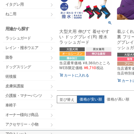
イタグレ用
ねこ用
用途から探す
大型犬用 伸びて 着せやす
着ぶくれ
い ドッグプレイ(R) 撥水
裏 フリ
ラッシュガード
ラッシュガード
グプレイ(
ッシュ
レイン・撥水ウエア
腹巻
当店通常価格
¥
8,360
のところ
ドッグスリング
WEB限定価格
¥
6,710
税込
当店通常
当店特別
カートに入れる
術後服
カート
皮膚保護服
介護服・マナーパンツ
価格が安い順
価格が高い順
並び替え
車椅子
オーナー様向け商品
アクセサリー・小物
アウトレット