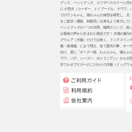
グッズ、ペットグッズ、エリザベスカラーに代
に 小型犬（コーギー、トイプードル、チワワ
でのワンちゃん、猫ちゃんの体型を研究し、犬
をご提供（通販、卸販売）出来るよう努力してい
ペットグッズの一つの犬用、猫用スリング、抱
お客様の声から生まれた商品です！ 犬猫の服 ful
グウェア（犬服）だけでは無く、ドッグスリン
服・術後服、にまで増え、全て愛犬の事、オーナー様
向け、更に「オーナー様、わんちゃん、猫ちゃ
ワワ、パグ、シーズー、ポメラニアン）から大
非フルオブビガーのこだわりの洋服（ドッグウ